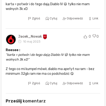
karta = potwór i do tego dają Diablo IV 😃 tylko nie mam
wolnych 3k xD
Zgłoś
Cytuj
Odpowiedz
Link
Jacek_Nowak
0
0
10 maj 2023
Reesee :
karta = potwór i do tego dają Diablo IV 😃 tylko nie mam
wolnych 3k xD
Z tego co mi kumpel mówił, diablo ma apetyt na ram - bez
minimum 32gb ram nie ma co podchodzić 😋
Zgłoś
Cytuj
Odpowiedz
Link
Prześlij
komentarz