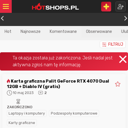
Hot
Najnowsze
Komentowane
Obserwowane
Ulu
FILTRUJ
Karta graficzna Palit GeForce RTX 4070 Dual
12GB + Diablo IV (gratis)
10 maj 2023
2
ZAKOŃCZONO
Laptopy i komputery
Podzespoły komputerowe
Karty graficzne