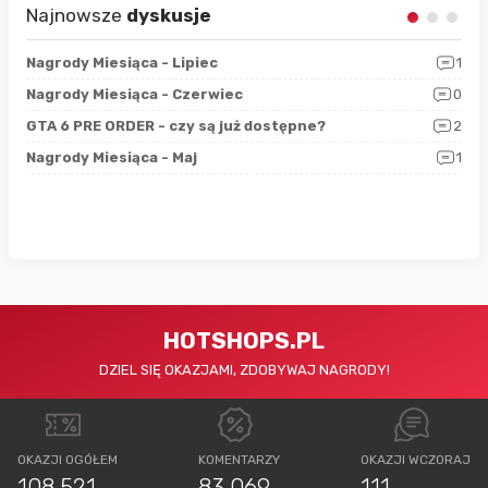
Najnowsze
dyskusje
3
Nagrody Miesiąca - Lipiec
1
RAN
5
Nagrody Miesiąca - Czerwiec
0
Zno
4
GTA 6 PRE ORDER - czy są już dostępne?
2
Nag
0
Nagrody Miesiąca - Maj
1
Rap
HOTSHOPS.PL
DZIEL SIĘ OKAZJAMI, ZDOBYWAJ NAGRODY!
OKAZJI OGÓŁEM
KOMENTARZY
OKAZJI WCZORAJ
108 521
83 069
111