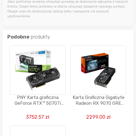
Jako partnerzy możemy otrzymać prowizję za dokonanie zakupów z naszych
linków. Dzięki temu jesteśmy w stanie utrzymać działanie naszego portalu.
Okazje oraz ich atrakcyjność zależą tylko i wyłącznie od naszych
użytkowników.
Podobne
produkty
PNY Karta graficzna
Karta Graficzna Gigabyte
GeForce RTX™ 5070Ti
Radeon RX 9070 GRE
16GB OC DLSS 4
GAMING OC 12GB GDDR6
3752.57 zł
2299.00 zł