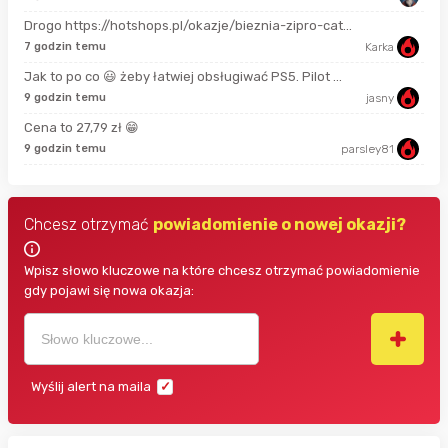
Drogo https://hotshops.pl/okazje/bieznia-zipro-cat...
2 m
7 godzin temu
Karka
Jak to po co 😃 żeby łatwiej obsługiwać PS5. Pilot ...
11 
9 godzin temu
jasny
Cena to 27,79 zł 😁
18 
9 godzin temu
parsley81
Chcesz otrzymać
powiadomienie o nowej okazji?
Wpisz słowo kluczowe na które chcesz otrzymać powiadomienie
gdy pojawi się nowa okazja:
Wyślij alert na maila