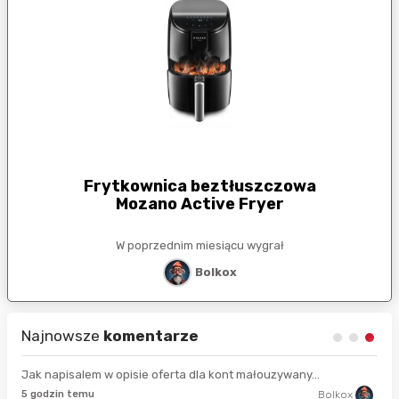
Frytkownica beztłuszczowa
Mozano Active Fryer
W poprzednim miesiącu wygrał
Bolkox
Najnowsze
komentarze
Jak napisalem w opisie oferta dla kont małouzywany...
9 s
5 godzin temu
Bolkox