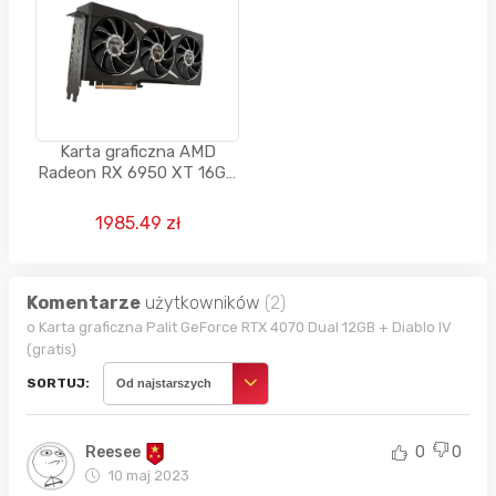
Karta graficzna AMD
Radeon RX 6950 XT 16GB
GDDR6 256bit
1985.49 zł
Komentarze
użytkowników
(2)
o Karta graficzna Palit GeForce RTX 4070 Dual 12GB + Diablo IV
(gratis)
SORTUJ:
Od najstarszych
Reesee
0
0
10 maj 2023