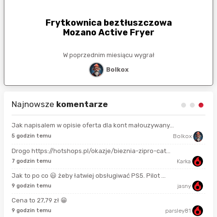
Frytkownica beztłuszczowa
Mozano Active Fryer
W poprzednim miesiącu wygrał
Bolkox
Najnowsze
komentarze
Jak napisalem w opisie oferta dla kont małouzywany...
9 s
5 godzin temu
Bolkox
Drogo https://hotshops.pl/okazje/bieznia-zipro-cat...
2 m
7 godzin temu
Karka
Jak to po co 😃 żeby łatwiej obsługiwać PS5. Pilot ...
11 
9 godzin temu
jasny
Cena to 27,79 zł 😁
18 
9 godzin temu
parsley81