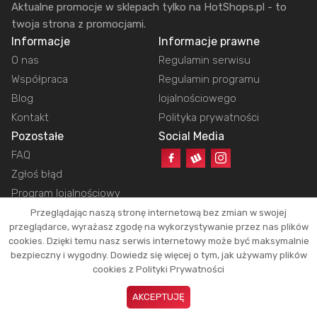
Aktualne promocje w sklepach tylko na HotShops.pl - to
twoja strona z promocjami.
Informacje
Informacje prawne
O nas
Regulamin serwisu
Współpraca
Regulamin programu
Blog
lojalnościowego
Kontakt
Polityka prywatności
Pozostałe
Social Media
FAQ
Zgłoś błąd
Program lojalnościowy
Przeglądając naszą stronę internetową bez zmian w swojej
przeglądarce, wyrażasz zgodę na wykorzystywanie przez nas plików
cookies. Dzięki temu nasz serwis internetowy może być maksymalnie
Copyright © 2026 HotShops.pl - Wszelkie prawa zastrzeżone.
bezpieczny i wygodny. Dowiedz się więcej o tym, jak używamy plików
Jako partnerzy możemy otrzymać prowizję za dokonanie zakupów z naszych
cookies z Polityki Prywatności
linków. Dzięki temu jesteśmy w stanie utrzymać działanie naszego portalu.
Okazje oraz ich atrakcyjność zależą tylko i wyłącznie od naszych
AKCEPTUJĘ
użytkowników.