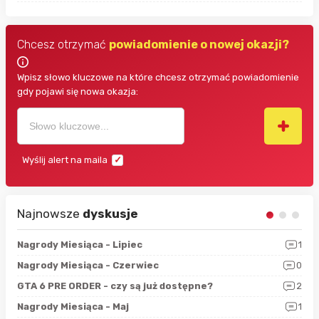
Chcesz otrzymać
powiadomienie o nowej okazji?
Wpisz słowo kluczowe na które chcesz otrzymać powiadomienie
gdy pojawi się nowa okazja:
Wyślij alert na maila
Najnowsze
dyskusje
3
Nagrody Miesiąca - Lipiec
1
RAN
5
Nagrody Miesiąca - Czerwiec
0
Zno
4
GTA 6 PRE ORDER - czy są już dostępne?
2
Nag
0
Nagrody Miesiąca - Maj
1
Rap