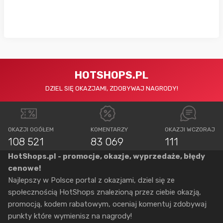
HOTSHOPS.PL
DZIEL SIĘ OKAZJAMI, ZDOBYWAJ NAGRODY!
OKAZJI OGÓŁEM
KOMENTARZY
OKAZJI WCZORAJ
108 521
83 069
111
HotShops.pl - promocje, okazje, wyprzedaże, błędy
cenowe!
Najlepszy w Polsce portal z okazjami, dziel się ze
społecznością HotShops znalezioną przez ciebie okazją,
promocją, kodem rabatowym, oceniaj komentuj zdobywaj
punkty które wymienisz na nagrody!