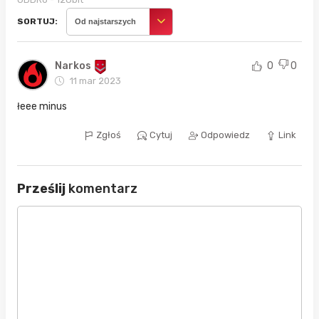
SORTUJ:
Od najstarszych
Narkos
0
0
11 mar 2023
łeee minus
Zgłoś
Cytuj
Odpowiedz
Link
Prześlij
komentarz