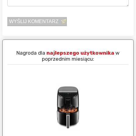
WYŚLIJ KOMENTARZ
Nagroda dla
najlepszego użytkownika
w
N
poprzednim miesiącu: