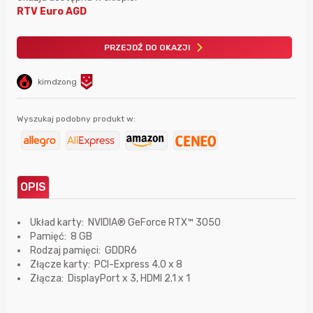
RTV Euro AGD
PRZEJDŹ DO OKAZJI
kimdzong
Wyszukaj podobny produkt w:
OPIS
Układ karty: NVIDIA® GeForce RTX™ 3050
Pamięć: 8 GB
Rodzaj pamięci: GDDR6
Złącze karty: PCI-Express 4.0 x 8
Złącza: DisplayPort x 3, HDMI 2.1 x 1