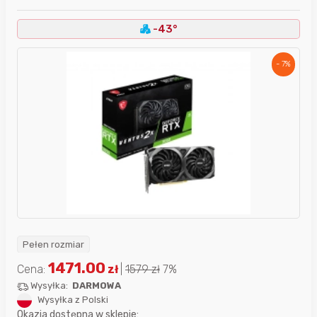
-43°
- 7%
Pełen rozmiar
1471.00
Cena:
zł
|
1579
zł
7%
Wysyłka:
DARMOWA
Wysyłka z Polski
Okazja dostępna w sklepie: