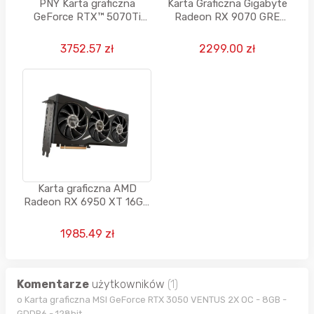
PNY Karta graficzna
Karta Graficzna Gigabyte
GeForce RTX™ 5070Ti
Radeon RX 9070 GRE
16GB OC DLSS 4
GAMING OC 12GB GDDR6
3752.57 zł
2299.00 zł
Karta graficzna AMD
Radeon RX 6950 XT 16GB
GDDR6 256bit
1985.49 zł
Komentarze
użytkowników
(1)
o Karta graficzna MSI GeForce RTX 3050 VENTUS 2X OC - 8GB -
GDDR6 - 128bit