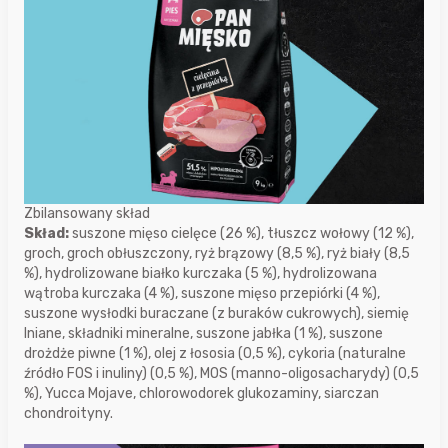
Zbilansowany skład
Skład:
suszone mięso cielęce (26 %), tłuszcz wołowy (12 %),
groch, groch obłuszczony, ryż brązowy (8,5 %), ryż biały (8,5
%), hydrolizowane białko kurczaka (5 %), hydrolizowana
wątroba kurczaka (4 %), suszone mięso przepiórki (4 %),
suszone wysłodki buraczane (z buraków cukrowych), siemię
lniane, składniki mineralne, suszone jabłka (1 %), suszone
drożdże piwne (1 %), olej z łososia (0,5 %), cykoria (naturalne
źródło FOS i inuliny) (0,5 %), MOS (manno-oligosacharydy) (0,5
%), Yucca Mojave, chlorowodorek glukozaminy, siarczan
chondroityny.