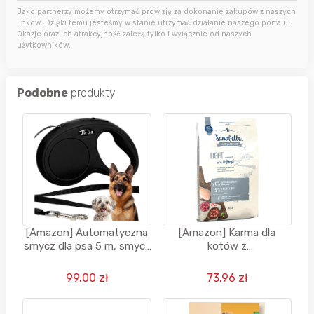
Jako partnerzy możemy otrzymać prowizję za dokonanie zakupów z naszych
linków. Dzięki temu jesteśmy w stanie utrzymać działanie naszego portalu.
Okazje oraz ich atrakcyjność zależą tylko i wyłącznie od naszych
użytkowników.
Podobne
produkty
[Amazon] Automatyczna
[Amazon] Karma dla
smycz dla psa 5 m, smycz
kotów z
zwijana z blokad -
nadwagą/wysterylizowan
KRUMAD (DARMOWA
ych Bosch Sanabelle Light
99.00 zł
73.96 zł
DOSTAWA PRIME
10kg
AMAZON)