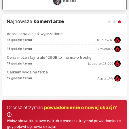
Bolkox
Najnowsze
komentarze
dobra cena ale już wyprzedane
18 godzin temu
trudlewski
50 
18 godzin temu
krzychu77
7 g
Cena może i fajna ale 128GB to imo mało trochę
19 godzin temu
kaczorek231997
7 g
Całkiem wydajna farba
19 godzin temu
Agata_Wa
7 g
Chcesz otrzymać
powiadomienie o nowej okazji?
Wpisz słowo kluczowe na które chcesz otrzymać powiadomienie
gdy pojawi się nowa okazja: