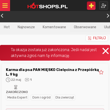
Hot
Najnowsze
Komentowane
Obserwowane
Ulu
FILTRUJ
Karma dla psa PAN MIĘSKO Cielęcina z Przepiórką
L, 9 kg
22 maj
1
ZAKOŃCZONO
Media Expert
Dom i ogród
Dla zwierząt