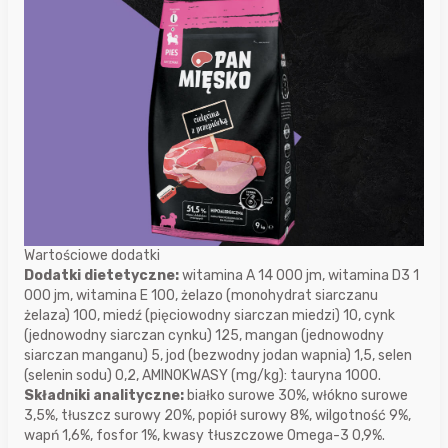
Wartościowe dodatki
Dodatki dietetyczne:
witamina A 14 000 jm, witamina D3 1
000 jm, witamina E 100, żelazo (monohydrat siarczanu
żelaza) 100, miedź (pięciowodny siarczan miedzi) 10, cynk
(jednowodny siarczan cynku) 125, mangan (jednowodny
siarczan manganu) 5, jod (bezwodny jodan wapnia) 1,5, selen
(selenin sodu) 0,2, AMINOKWASY (mg/kg): tauryna 1000.
Składniki analityczne:
białko surowe 30%, włókno surowe
3,5%, tłuszcz surowy 20%, popiół surowy 8%, wilgotność 9%,
wapń 1,6%, fosfor 1%, kwasy tłuszczowe Omega-3 0,9%.