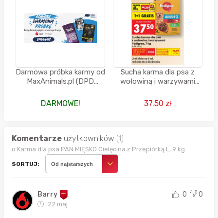
Darmowa próbka karmy od
Sucha karma dla psa z
MaxAnimals.pl (DPD
wołowiną i warzywami
Mobile)
Pedigree, 7 KG (1+1
GRATIS)
DARMOWE!
37.50 zł
Komentarze
użytkowników
(1)
o Karma dla psa PAN MIĘSKO Cielęcina z Przepiórką L, 9 kg
SORTUJ:
Od najstarszych
Barry
0
0
22 maj