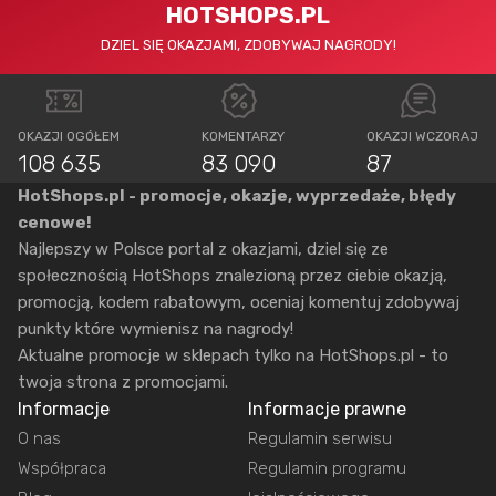
HOTSHOPS.PL
DZIEL SIĘ OKAZJAMI, ZDOBYWAJ NAGRODY!
OKAZJI OGÓŁEM
KOMENTARZY
OKAZJI WCZORAJ
108 635
83 090
87
HotShops.pl - promocje, okazje, wyprzedaże, błędy
cenowe!
Najlepszy w Polsce portal z okazjami, dziel się ze
społecznością HotShops znalezioną przez ciebie okazją,
promocją, kodem rabatowym, oceniaj komentuj zdobywaj
punkty które wymienisz na nagrody!
Aktualne promocje w sklepach tylko na HotShops.pl - to
twoja strona z promocjami.
Informacje
Informacje prawne
O nas
Regulamin serwisu
Współpraca
Regulamin programu