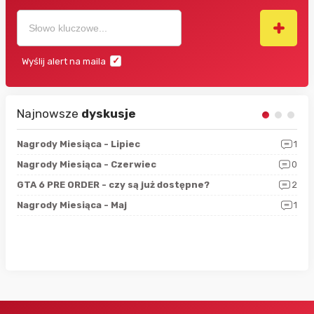
Wyślij alert na maila
Najnowsze
dyskusje
3
Nagrody Miesiąca - Lipiec
1
RAN
5
Nagrody Miesiąca - Czerwiec
0
Zno
4
GTA 6 PRE ORDER - czy są już dostępne?
2
Nag
0
Nagrody Miesiąca - Maj
1
Rap