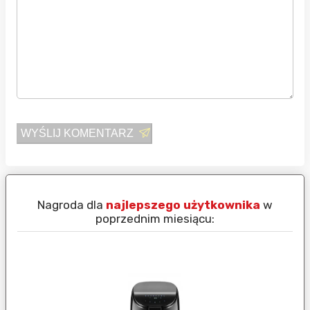
WYŚLIJ KOMENTARZ
Nagroda dla
najlepszego użytkownika
w
N
poprzednim miesiącu: