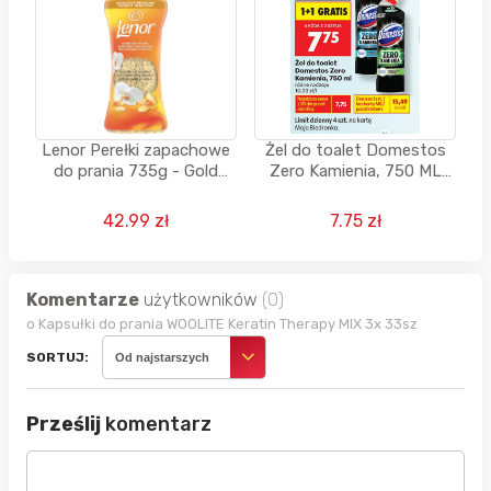
Lenor Perełki zapachowe
Żel do toalet Domestos
do prania 735g - Gold
Zero Kamienia, 750 ML
Orchid & Vanilla w
(1+1 GRATIS)
Rossmannie
42.99 zł
7.75 zł
Komentarze
użytkowników
(0)
o Kapsułki do prania WOOLITE Keratin Therapy MIX 3x 33sz
SORTUJ:
Od najstarszych
Prześlij
komentarz