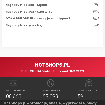
3
Nagrody Miesiąca - Lipiec
1
RAN
5
Nagrody Miesiąca - Czerwiec
0
Zno
4
GTA 6 PRE ORDER - czy są już dostępne?
2
Nag
0
Nagrody Miesiąca - Maj
1
Rap
HOTSHOPS.PL
DZIEL SIĘ OKAZJAMI, ZDOBYWAJ NAGRODY!
OKAZJI OGÓŁEM
KOMENTARZY
OKAZJI WCZORAJ
108 668
83 098
59
HotShops.pl - promocje, okazje, wyprzedaże, błędy