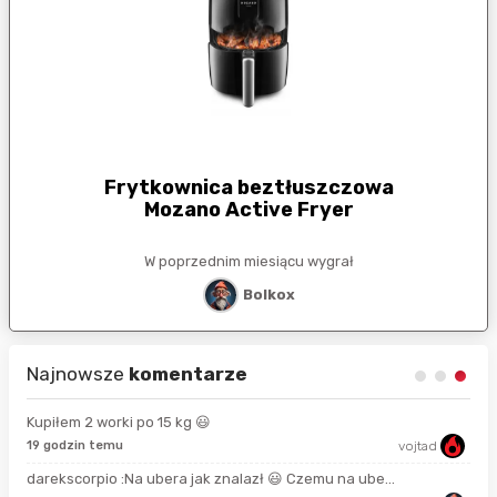
Frytkownica beztłuszczowa
Mozano Active Fryer
W poprzednim miesiącu wygrał
Bolkox
Najnowsze
komentarze
Kupiłem 2 worki po 15 kg 😃
19 godzin temu
vojtad
15 
darekscorpio :Na ubera jak znalazł 😃 Czemu na ube...