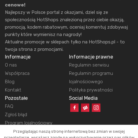
cenowe!
Najlepszy w Polsce portal z okazjami, dziel się ze
społecznością HotShops znalezioną przez ciebie okazją,
promocją, kodem rabatowym, oceniaj komentuj zdobywaj
punkty które wymienisz na nagrody!
Aktualne promocje w sklepach tylko na HotShops.pl - to
twoja strona z promocjami.
Informacje
Informacje prawne
O nas
Regulamin serwisu
Współpraca
Regulamin programu
Blog
lojalnościowego
Kontakt
Polityka prywatności
Pozostałe
Social Media
FAQ
Zgłoś błąd
Program lojalnościowy
Przeglądając naszą stronę internetową bez zmian w swojej
przeglądarce, wyrażasz zgodę na wykorzystywanie przez nas plików