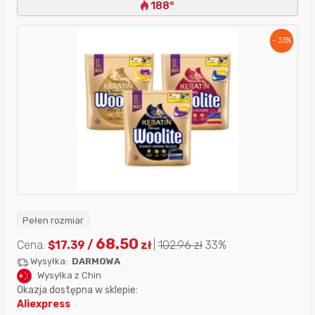
188°
- 33%
Pełen rozmiar
68.50
Cena:
$
17.39
/
zł
|
102.96
zł
33%
Wysyłka:
DARMOWA
Wysyłka z Chin
Okazja dostępna w sklepie:
Aliexpress