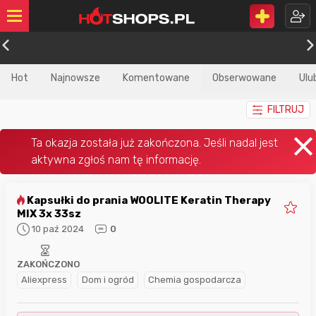
Hot
Najnowsze
Komentowane
Obserwowane
Ulu
FILTRUJ
Kapsułki do prania WOOLITE Keratin Therapy
MIX 3x 33sz
10 paź 2024
0
ZAKOŃCZONO
Aliexpress
Dom i ogród
Chemia gospodarcza