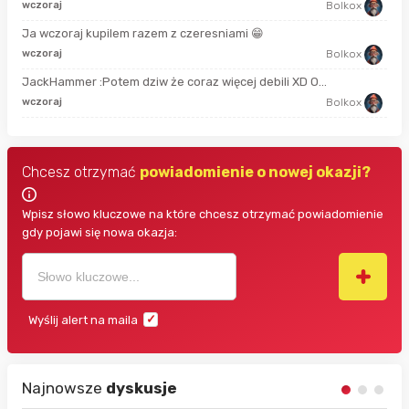
2 m
wczoraj
Bolkox
Ja wczoraj kupilem razem z czeresniami 😁
50 
wczoraj
Bolkox
JackHammer :Potem dziw że coraz więcej debili XD O...
god
wczoraj
Bolkox
Chcesz otrzymać
powiadomienie o nowej okazji?
Wpisz słowo kluczowe na które chcesz otrzymać powiadomienie
gdy pojawi się nowa okazja:
Wyślij alert na maila
Najnowsze
dyskusje