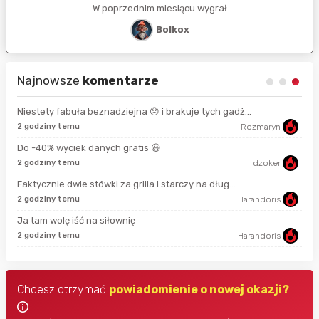
W poprzednim miesiącu wygrał
Bolkox
Najnowsze
komentarze
Niestety fabuła beznadziejna 😞 i brakuje tych gadż...
2 godziny temu
Rozmaryn
8 s
Do -40% wyciek danych gratis 😃
2 godziny temu
dzoker
58 
Faktycznie dwie stówki za grilla i starczy na dług...
2 godziny temu
Harandoris
min
Ja tam wolę iść na siłownię
2 godziny temu
Harandoris
19 
Chcesz otrzymać
powiadomienie o nowej okazji?