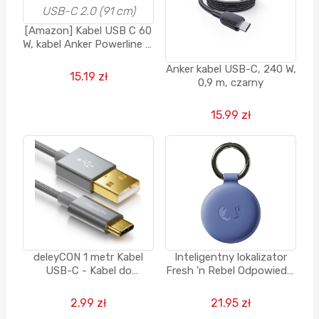
[Amazon] Kabel USB C 60
W, kabel Anker Powerline III
USB-C do USB-C 2.0 (91
Anker kabel USB-C, 240 W,
cm)
15.19 zł
0,9 m, czarny
15.99 zł
deleyCON 1 metr Kabel
Inteligentny lokalizator
USB-C - Kabel do
Fresh ’n Rebel Odpowiedni
Ładowania, oplot
do systemu Android i
nylownowy
Apple | Różne kolory
2.99 zł
21.95 zł