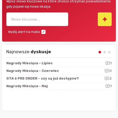
Wpisz słowo kluczowe na które chcesz otrzymać powiadomienie
gdy pojawi się nowa okazja:
Wyślij alert na maila
Najnowsze
dyskusje
3
Nagrody Miesiąca - Lipiec
1
RAN
5
Nagrody Miesiąca - Czerwiec
0
Zno
4
GTA 6 PRE ORDER - czy są już dostępne?
2
Nag
0
Nagrody Miesiąca - Maj
1
Rap