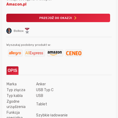
Amazon.pl
PRZEJDŹ DO OKAZJI
Bolkox
Wyszukaj podobny produkt w:
OPIS
Marka
Anker
Typ złącza
USB Typ C
Typ kabla
USB
Zgodne
Tablet
urządzenia
Funkcja
Szybkie ładowanie
specjalna