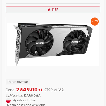
115°
- 16%
Pełen rozmiar
2349.00
Cena:
zł
|
2799
zł
16%
Wysyłka:
DARMOWA
Wysyłka z Polski
Okazja dostępna w sklepie: