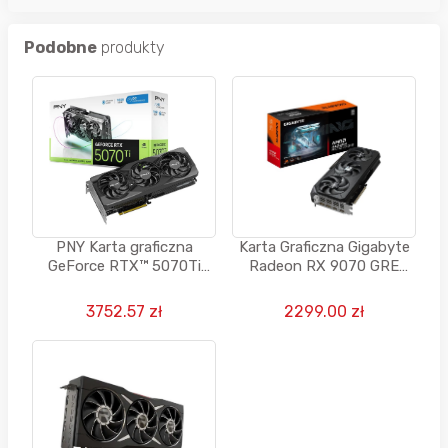
Podobne
produkty
PNY Karta graficzna
Karta Graficzna Gigabyte
GeForce RTX™ 5070Ti
Radeon RX 9070 GRE
16GB OC DLSS 4
GAMING OC 12GB GDDR6
3752.57 zł
2299.00 zł