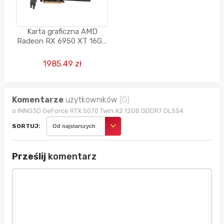
Karta graficzna AMD
Radeon RX 6950 XT 16GB
GDDR6 256bit
1985.49 zł
Komentarze
użytkowników
(0)
o INNO3D GeForce RTX 5070 Twin X2 12GB GDDR7 DLSS4
SORTUJ:
Od najstarszych
Prześlij
komentarz