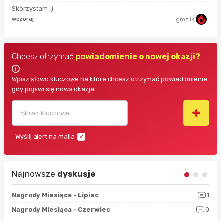
Skorzystam ;)
9 g
wczoraj
grozlik
Chcesz otrzymać
powiadomienie o nowej okazji?
Wpisz słowo kluczowe na które chcesz otrzymać powiadomienie
gdy pojawi się nowa okazja:
Wyślij alert na maila
Najnowsze
dyskusje
3
Nagrody Miesiąca - Lipiec
1
RAN
5
Nagrody Miesiąca - Czerwiec
0
Zno