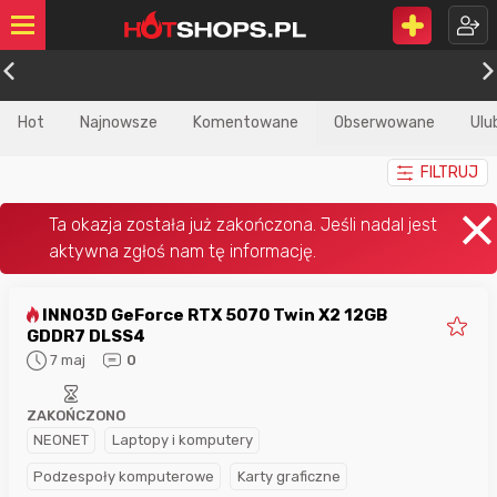
Hot
Najnowsze
Komentowane
Obserwowane
Ulu
FILTRUJ
INNO3D GeForce RTX 5070 Twin X2 12GB
GDDR7 DLSS4
7 maj
0
ZAKOŃCZONO
NEONET
Laptopy i komputery
Podzespoły komputerowe
Karty graficzne