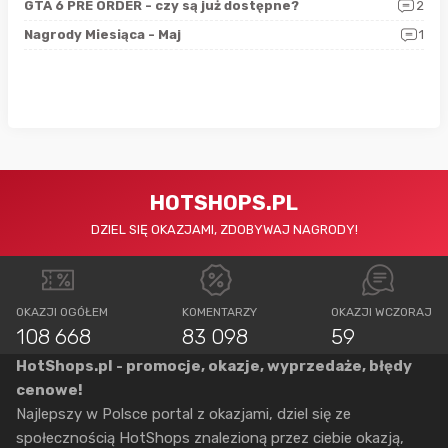
4
GTA 6 PRE ORDER - czy są już dostępne?
2
Nag
0
Nagrody Miesiąca - Maj
1
Rap
HOTSHOPS.PL
DZIEL SIĘ OKAZJAMI, ZDOBYWAJ NAGRODY!
OKAZJI OGÓŁEM
KOMENTARZY
OKAZJI WCZORAJ
108 668
83 098
59
HotShops.pl - promocje, okazje, wyprzedaże, błędy
cenowe!
Najlepszy w Polsce portal z okazjami, dziel się ze
społecznością HotShops znalezioną przez ciebie okazją,