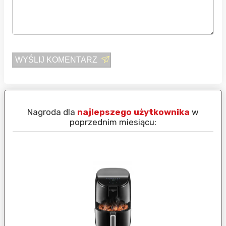
WYŚLIJ KOMENTARZ
Nagroda dla
najlepszego użytkownika
w
N
poprzednim miesiącu: