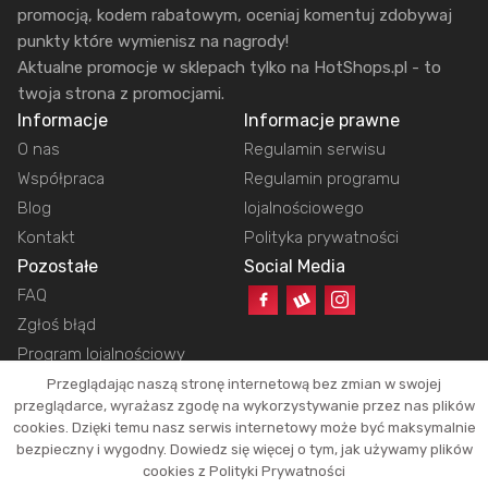
promocją, kodem rabatowym, oceniaj komentuj zdobywaj
punkty które wymienisz na nagrody!
Aktualne promocje w sklepach tylko na HotShops.pl - to
twoja strona z promocjami.
Informacje
Informacje prawne
O nas
Regulamin serwisu
Współpraca
Regulamin programu
Blog
lojalnościowego
Kontakt
Polityka prywatności
Pozostałe
Social Media
FAQ
Zgłoś błąd
Program lojalnościowy
Przeglądając naszą stronę internetową bez zmian w swojej
przeglądarce, wyrażasz zgodę na wykorzystywanie przez nas plików
cookies. Dzięki temu nasz serwis internetowy może być maksymalnie
Copyright © 2026 HotShops.pl - Wszelkie prawa zastrzeżone.
bezpieczny i wygodny. Dowiedz się więcej o tym, jak używamy plików
Jako partnerzy możemy otrzymać prowizję za dokonanie zakupów z naszych
cookies z Polityki Prywatności
linków. Dzięki temu jesteśmy w stanie utrzymać działanie naszego portalu.