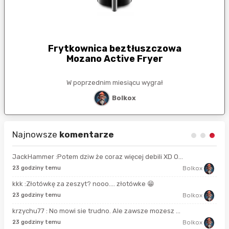
Frytkownica beztłuszczowa
Mozano Active Fryer
W poprzednim miesiącu wygrał
Bolkox
Najnowsze
komentarze
JackHammer :Potem dziw że coraz więcej debili XD O...
21 
23 godziny temu
Bolkox
kkk :Złotówkę za zeszyt? nooo…. złotówke 😁
6 g
23 godziny temu
Bolkox
krzychu77 : No mowi sie trudno. Ale zawsze mozesz ...
9 g
23 godziny temu
Bolkox