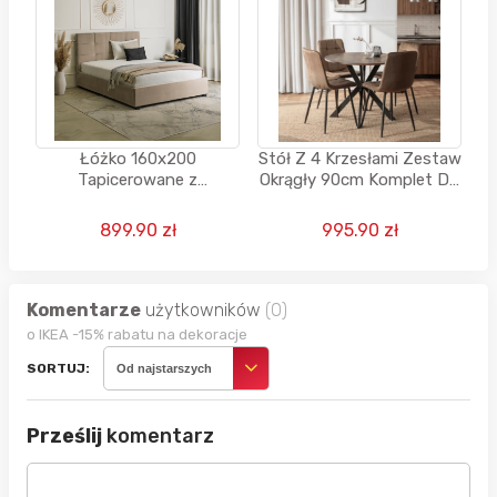
Łóżko 160x200
Stół Z 4 Krzesłami Zestaw
Tapicerowane z
Okrągły 90cm Komplet Do
Pojemnikiem Beżowe
Salonu Jadalni Kuchni
Welur TINGA Black Red
899.90 zł
995.90 zł
White
Komentarze
użytkowników
(0)
o IKEA -15% rabatu na dekoracje
SORTUJ:
Od najstarszych
Prześlij
komentarz