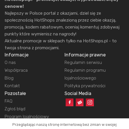
cenowe!
Najlepszy w Polsce portal z okazjami, dziel się ze
społecznością HotShops znalezioną przez ciebie okazją,
promocją, kodem rabatowym, oceniaj komentuj zdobywaj
punkty które wymienisz na nagrody!
Aktualne promocje w sklepach tylko na HotShops.pl - to
twoja strona z promocjami.
Informacje
Informacje prawne
O nas
Regulamin serwisu
Współpraca
Regulamin programu
Blog
lojalnościowego
Kontakt
Polityka prywatności
Pozostałe
Social Media
FAQ
Zgłoś błąd
Program lojalnościowy
Przeglądając naszą stronę internetową bez zmian w swojej