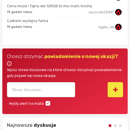
7 g
Cena może i fajna ale 128GB to imo mało trochę
19 godzin temu
kaczorek231997
7 g
Całkiem wydajna farba
19 godzin temu
Agata_Wa
7 g
Chcesz otrzymać
powiadomienie o nowej okazji?
Wpisz słowo kluczowe na które chcesz otrzymać powiadomienie
gdy pojawi się nowa okazja:
Wyślij alert na maila
Najnowsze
dyskusje