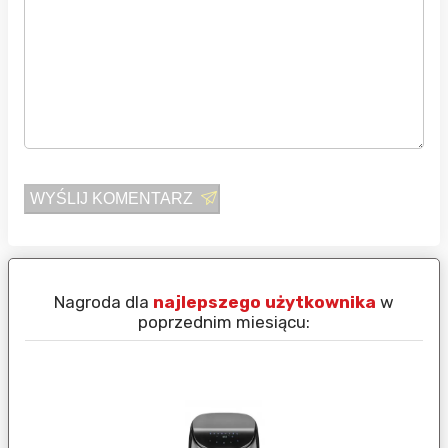
WYŚLIJ KOMENTARZ
Nagroda dla
najlepszego użytkownika
w
N
poprzednim miesiącu: