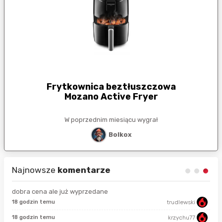
Frytkownica beztłuszczowa
Mozano Active Fryer
W poprzednim miesiącu wygrał
Bolkox
Najnowsze
komentarze
dobra cena ale już wyprzedane
18 godzin temu
trudlewski
50 
18 godzin temu
krzychu77