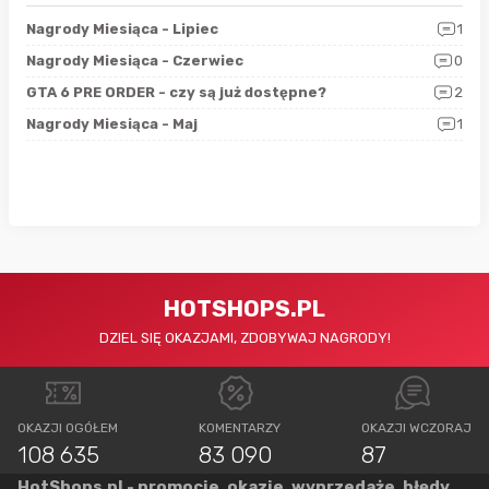
3
Nagrody Miesiąca - Lipiec
1
RAN
5
Nagrody Miesiąca - Czerwiec
0
Zno
4
GTA 6 PRE ORDER - czy są już dostępne?
2
Nag
0
Nagrody Miesiąca - Maj
1
Rap
HOTSHOPS.PL
DZIEL SIĘ OKAZJAMI, ZDOBYWAJ NAGRODY!
OKAZJI OGÓŁEM
KOMENTARZY
OKAZJI WCZORAJ
108 635
83 090
87
HotShops.pl - promocje, okazje, wyprzedaże, błędy