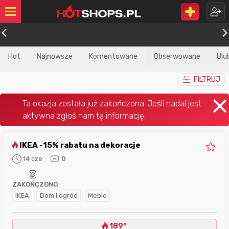
Hot
Najnowsze
Komentowane
Obserwowane
Ulu
FILTRUJ
IKEA -15% rabatu na dekoracje
14 cze
0
ZAKOŃCZONO
IKEA
Dom i ogród
Meble
189°