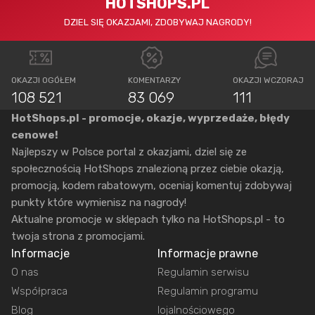
HOTSHOPS.PL
DZIEL SIĘ OKAZJAMI, ZDOBYWAJ NAGRODY!
OKAZJI OGÓŁEM
KOMENTARZY
OKAZJI WCZORAJ
108 521
83 069
111
HotShops.pl - promocje, okazje, wyprzedaże, błędy
cenowe!
Najlepszy w Polsce portal z okazjami, dziel się ze
społecznością HotShops znalezioną przez ciebie okazją,
promocją, kodem rabatowym, oceniaj komentuj zdobywaj
punkty które wymienisz na nagrody!
Aktualne promocje w sklepach tylko na HotShops.pl - to
twoja strona z promocjami.
Informacje
Informacje prawne
O nas
Regulamin serwisu
Współpraca
Regulamin programu
Blog
lojalnościowego