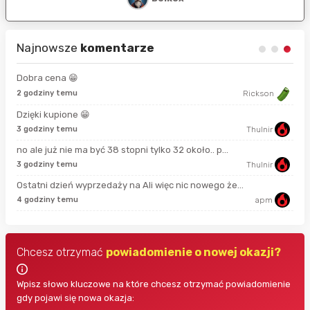
Najnowsze
komentarze
Dobra cena 😁
8 s
2 godziny temu
Rickson
Dzięki kupione 😁
17 
3 godziny temu
Thulnir
no ale już nie ma być 38 stopni tylko 32 około.. p...
42 
3 godziny temu
Thulnir
Ostatni dzień wyprzedaży na Ali więc nic nowego że...
44 
4 godziny temu
apm
Chcesz otrzymać
powiadomienie o nowej okazji?
Wpisz słowo kluczowe na które chcesz otrzymać powiadomienie
gdy pojawi się nowa okazja: