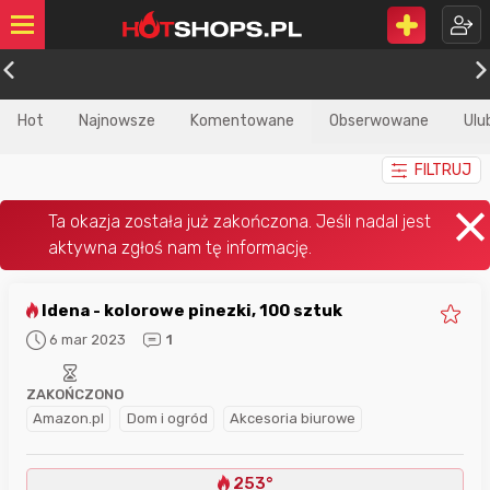
Hot
Najnowsze
Komentowane
Obserwowane
Ulu
FILTRUJ
Idena - kolorowe pinezki, 100 sztuk
6 mar 2023
1
ZAKOŃCZONO
Amazon.pl
Dom i ogród
Akcesoria biurowe
253°