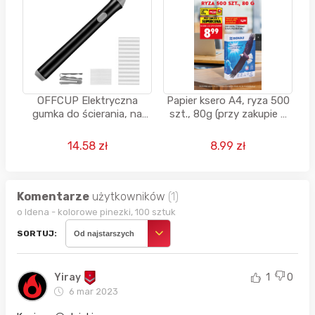
OFFCUP Elektryczna
Papier ksero A4, ryza 500
gumka do ścierania, na
szt., 80g (przy zakupie 2
baterie, zestaw - 10 sztuk
ryz)
2,5 mm i 12 sztuk 5 mm
14.58 zł
8.99 zł
Komentarze
użytkowników
(1)
o Idena - kolorowe pinezki, 100 sztuk
SORTUJ:
Od najstarszych
Yiray
1
0
6 mar 2023