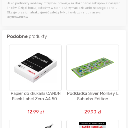
Jako partnerzy możemy otrzymać prowizję za dokonanie zakupów z naszych
linków. Dzięki temu jesteśmy w stanie utrzymać działanie naszego portalu.
Okazje oraz ich atrakcyjność zależą tylko i wyłącznie od naszych
użytkowników.
Podobne
produkty
Papier do drukarki CANON
Podkładka Silver Monkey L
Black Label Zero A4 500
Suburbs Edition
arkuszy
12.99 zł
29.90 zł