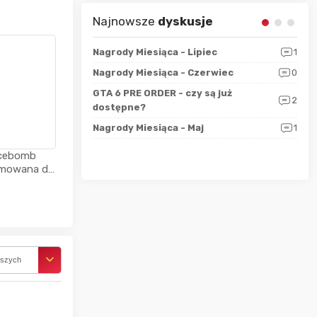
Najnowsze
dyskusje
sza?
3
Nagrody Miesiąca - Lipiec
1
RAN
 logicznie
Nagrody Miesiąca - Czerwiec
0
Zno
5
ALL
GTA 6 PRE ORDER - czy są już
2
4
dostępne?
Nag
rzec
0
Nagrody Miesiąca - Maj
1
Rapo
Hot
icebomb
0 ML
ł
rszych