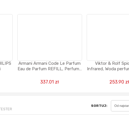
Sferis - czemu odstra
Czy moze ktos to jakos
wytłumaczyc.
Katalog nagród
Nagrody Miesiąca - Ma
HILIPS
Armani Armani Code Le Parfum
Viktor & Rolf Sp
i
Eau de Parfum REFILL, Perfumy
Infrared, Woda perfumowana dla
dla mężczyzn, 150 ml -
mężczyzn, 9
uzupełnienie
337.01 zł
253.90 z
SORTUJ:
Od najsta
 TESTER