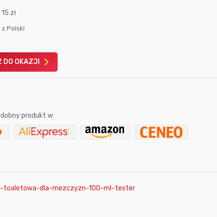
:
15 zł
 z Polski
 DO OKAZJI
Karta podarunkowa
Karta pod
Allegro 150zł
Amazon 
W poprzednim mi
dobny produkt w:
Le
a-toaletowa-dla-mezczyzn-100-ml-tester
4 godziny temu
11 sekund temu
adambak