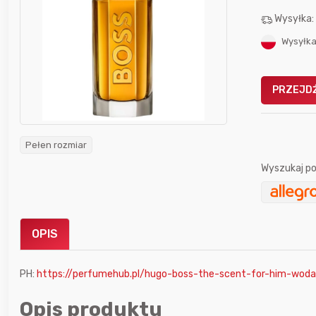
Wysyłka
Wysyłka
PRZEJDŹ
Gofrownica GÖTZE & JENSEN
a beztłuszczowa
DW900 1600W
Active Fryer
Pełen rozmiar
Wyszukaj po
im miesiącu wygrał
Bolkox
OPIS
PH:
https://perfumehub.pl/hugo-boss-the-scent-for-him-wod
5 godzin temu
Somatoliberyna
Opis produktu