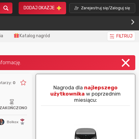
DODAJ OKAZJE
Zarejestruj się/Zaloguj się
ia
Katalog nagród
FILTRUJ
tarzy:
0
piej ocenianą
Nagroda dla
najlepszego
nim miesiącu:
użytkownika
w poprzednim
miesiącu:
ZAKOŃCZONO
Bolkox