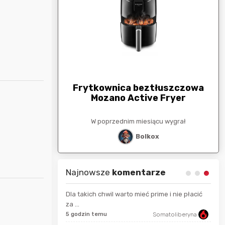
arunkowa
G
250zł
Frytkownica beztłuszczowa
Mozano Active Fryer
esiącu wygrał
W poprzednim miesiącu wygrał
stat
Bolkox
Najnowsze
komentarze
Dla takich chwil warto mieć prime i nie płacić
za ...
JackHammer
5 godzin temu
Somatoliberyna
11 s