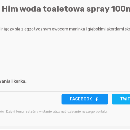
4 godziny temu
 Him woda toaletowa spray 100m
godzinę temu
Ays
5 godzin temu
godzinę temu
kkk
r łączy się z egzotycznym owocem maninka i głębokimi akordami skó
5 godzin temu
4 godziny temu
666aro666
ania i korka.
FACEBOOK
TWI
w. Dzięki temu jesteśmy w stanie utrzymać działanie naszego portalu.