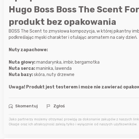
Hugo Boss Boss The Scent For
6 godzin temu
wiesieky6
produkt bez opakowania
6 godzin temu
tomunios
BOSS The Scent to zmysłowa kompozycja, w której pikantny imbi
podkreślając męski charakter i otulając aromatem na cały dzień.
6 godzin temu
Kaczmen
Nuty zapachowe:
Nuta głowy:
mandarynka, imbir, bergamotka
Nuta serca:
maninka, lawenda
Nuta bazy:
skóra, nuty drzewne
Uwaga! Produkt jest testerem i może nie zawierać opakow
Skomentuj
Zgłoś
Jako partnerzy możemy otrzymać prowizję za dokonanie zakupów z naszych linkó
Okazje oraz ich atrakcyjność zależą tylko i wyłącznie od naszych użytkowników.