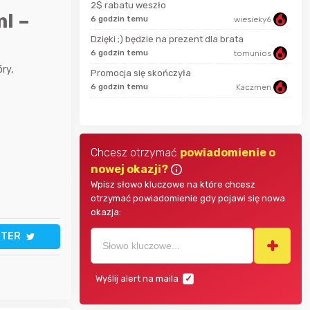
2$ rabatu weszło
zaq111
l –
6 godzin temu
wiesieky6
godz
Dzięki ;) będzie na prezent dla brata
sudi242
6 godzin temu
tomunios
godz
ry,
Promocja się skończyła
MarcinG
6 godzin temu
Kaczmen
4 go
Chcesz otrzymać
powiadomienie o
nowej okazji?
Wpisz słowo kluczowe na które chcesz
otrzymać powiadomienie gdy pojawi się nowa
okazja:
TTER
Wyślij alert na maila