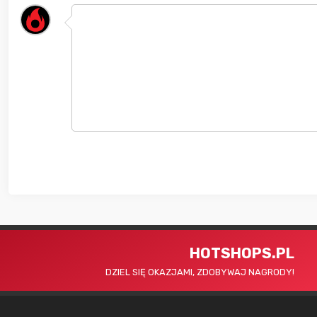
HOTSHOPS.PL
DZIEL SIĘ OKAZJAMI, ZDOBYWAJ NAGRODY!