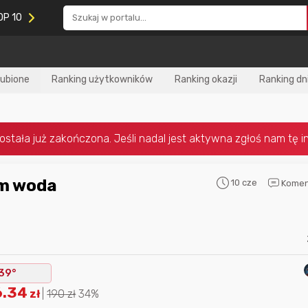
OP 10
lubione
Ranking użytkowników
Ranking okazji
Ranking dn
10 cze
Komen
Nagroda za
najlepiej ocenianą
Nagroda za
najle
okazję
w tym miesiącu:
okazję
w poprzed
39°
6.34
zł
|
190
zł
34%