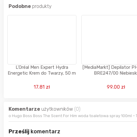
Podobne
produkty
L'Oréal Men Expert Hydra
[MediaMarkt] Depilator P
Energetic Krem do Twarzy, 50 m
BRE247/00 Niebiesk
17.81 zł
99.00 zł
Komentarze
użytkowników
(0)
o Hugo Boss Boss The Scent For Him woda toaletowa spray 100ml –
Prześlij
komentarz