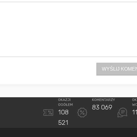
WYŚLIJ KOME
OKAZJI
KOMENTARZY
OK
OGÓŁEM
W
83 069
108
1
521