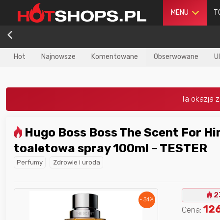
MENU
T
Hot
Najnowsze
Komentowane
Obserwowane
U
Hugo Boss Boss The Scent For Him woda
dla
najlepszego
Nagroda dla
najlepszego
toaletowa spray 100ml – TESTER
ika
w poprzednim
użytkownika
w tym miesiącu:
iesiącu:
Perfumy
Zdrowie i uroda
2
- 34%
12
Cena: