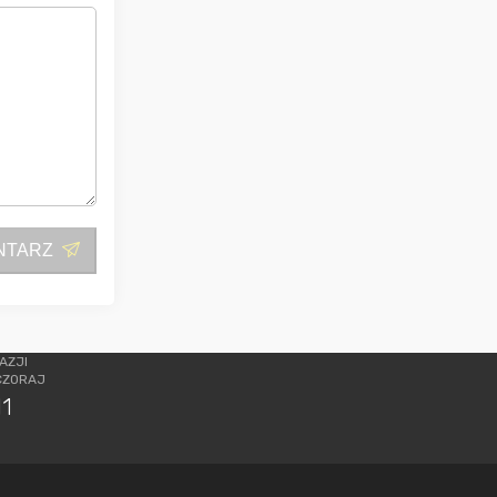
NTARZ
AZJI
CZORAJ
11