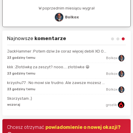
W poprzednim miesiącu wygrał
Bolkox
Najnowsze
komentarze
JackHammer :Potem dziw że coraz więcej debili XD O...
21 
23 godziny temu
Bolkox
kkk :Złotówkę za zeszyt? nooo…. złotówke 😁
6 g
23 godziny temu
Bolkox
krzychu77 : No mowi sie trudno. Ale zawsze mozesz ...
9 g
23 godziny temu
Bolkox
Skorzystam ;)
9 g
wczoraj
grozlik
Chcesz otrzymać
powiadomienie o nowej okazji?