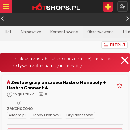
Hot
Najnowsze
Komentowane
Obserwowane
Ulu
FILTRUJ
Zestaw gra planszowa Hasbro Monopoly +
Hasbro Connect 4
16 gru 2022
0
ZAKOŃCZONO
Allegro.pl
Hobby i zabawki
Gry Planszowe