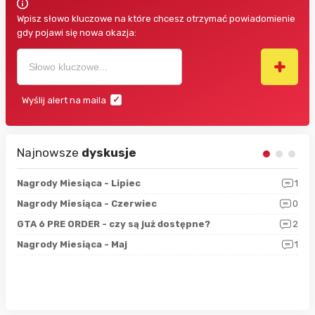
Wpisz słowo kluczowe na które chcesz otrzymać powiadomienie
gdy pojawi się nowa okazja:
Wyślij alert na maila
Najnowsze
dyskusje
3
Nagrody Miesiąca - Lipiec
1
RAN
5
Nagrody Miesiąca - Czerwiec
0
Zno
4
GTA 6 PRE ORDER - czy są już dostępne?
2
Nag
0
Nagrody Miesiąca - Maj
1
Rap