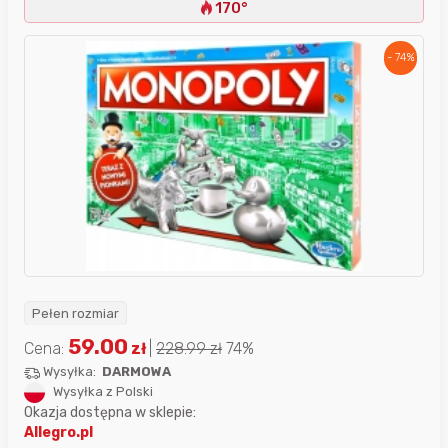
170°
- 74%
Pełen rozmiar
59.00
Cena:
zł
|
228.99
zł
74%
Wysyłka:
DARMOWA
Wysyłka z Polski
Okazja dostępna w sklepie:
Allegro.pl