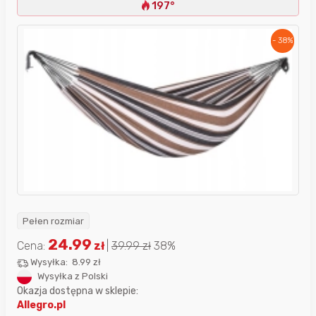
197°
- 38%
Pełen rozmiar
24.99
Cena:
zł
|
39.99
zł
38%
Wysyłka:
8.99 zł
Wysyłka z Polski
Okazja dostępna w sklepie:
Allegro.pl