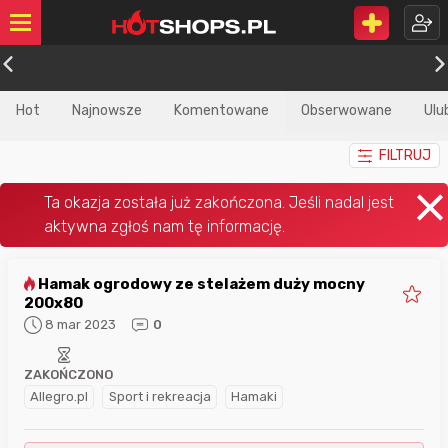
Hot
Najnowsze
Komentowane
Obserwowane
Ulu
FILTRUJ
Hamak ogrodowy ze stelażem duży mocny
200x80
8 mar 2023
0
ZAKOŃCZONO
Allegro.pl
Sport i rekreacja
Hamaki