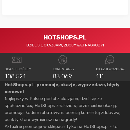
HOTSHOPS.PL
DZIEL SIĘ OKAZJAMI, ZDOBYWAJ NAGRODY!
OKAZJI OGÓŁEM
KOMENTARZY
OKAZJI WCZORAJ
108 521
83 069
111
HotShops.pl - promocje, okazje, wyprzedaże, błędy
cenowe!
Najlepszy w Polsce portal z okazjami, dziel się ze
społecznością HotShops znalezioną przez ciebie okazją,
promocją, kodem rabatowym, oceniaj komentuj zdobywaj
punkty które wymienisz na nagrody!
Aktualne promocje w sklepach tylko na HotShops.pl - to