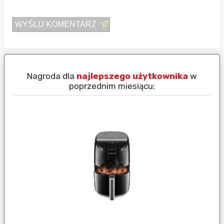
WYŚLIJ KOMENTARZ
Nagroda dla
najlepszego użytkownika
w
N
poprzednim miesiącu: