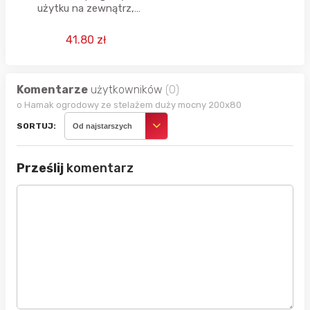
użytku na zewnątrz,
superlekki, przenośny, 280
x 140 cm
41.80 zł
Komentarze
użytkowników
(0)
o Hamak ogrodowy ze stelażem duży mocny 200x80
SORTUJ:
Od najstarszych
Prześlij
komentarz