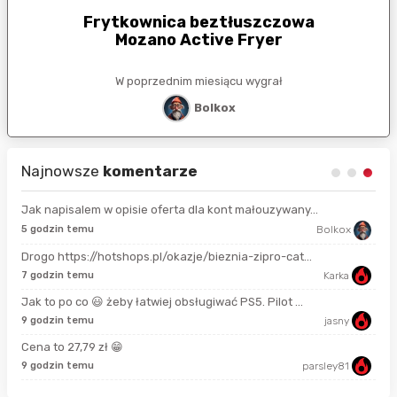
Frytkownica beztłuszczowa
Mozano Active Fryer
W poprzednim miesiącu wygrał
Bolkox
Najnowsze
komentarze
Jak napisalem w opisie oferta dla kont małouzywany...
9 s
5 godzin temu
Bolkox
Drogo https://hotshops.pl/okazje/bieznia-zipro-cat...
2 m
7 godzin temu
Karka
Jak to po co 😃 żeby łatwiej obsługiwać PS5. Pilot ...
11 
9 godzin temu
jasny
Cena to 27,79 zł 😁
18 
9 godzin temu
parsley81