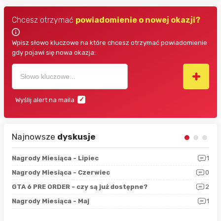
Chcesz otrzymać
powiadomienie o nowej okazji?
Wpisz słowo kluczowe na które chcesz otrzymać powiadomienie
gdy pojawi się nowa okazja:
Wyślij alert na maila
Najnowsze
dyskusje
3
Nagrody Miesiąca - Lipiec
1
RAN
5
Nagrody Miesiąca - Czerwiec
0
Zno
4
GTA 6 PRE ORDER - czy są już dostępne?
2
Nag
0
Nagrody Miesiąca - Maj
1
Rap