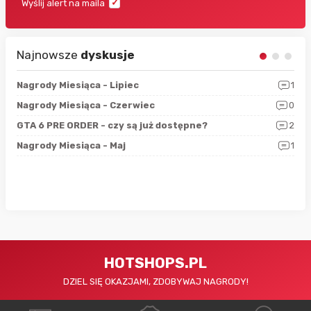
Wyślij alert na maila
Najnowsze
dyskusje
3
Nagrody Miesiąca - Lipiec
1
RAN
5
Nagrody Miesiąca - Czerwiec
0
Zno
4
GTA 6 PRE ORDER - czy są już dostępne?
2
Nag
0
Nagrody Miesiąca - Maj
1
Rap
HOTSHOPS.PL
DZIEL SIĘ OKAZJAMI, ZDOBYWAJ NAGRODY!