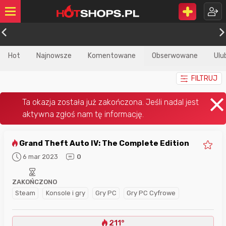
Hot
Najnowsze
Komentowane
Obserwowane
Ulu
FILTRUJ
Grand Theft Auto IV: The Complete Edition
6 mar 2023
0
ZAKOŃCZONO
Steam
Konsole i gry
Gry PC
Gry PC Cyfrowe
211°