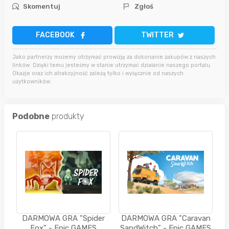
Skomentuj
Zgłoś
FACEBOOK
TWITTER
Jako partnerzy możemy otrzymać prowizję za dokonanie zakupów z naszych
linków. Dzięki temu jesteśmy w stanie utrzymać działanie naszego portalu.
Okazje oraz ich atrakcyjność zależą tylko i wyłącznie od naszych
użytkowników.
Podobne
produkty
DARMOWA GRA "Spider
DARMOWA GRA "Caravan
Fox" - Epic GAMES
SandWitch" - Epic GAMES