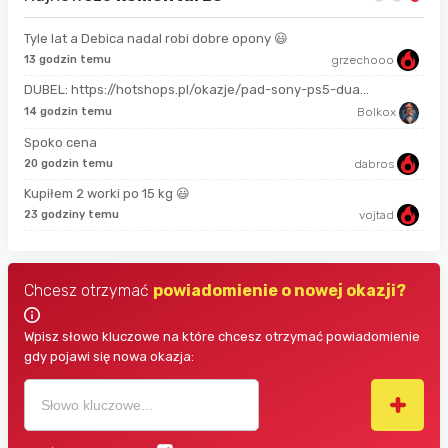
Tyle lat a Debica nadal robi dobre opony 😃
13 godzin temu
grzechooo
Prze
DUBEL: https://hotshops.pl/okazje/pad-sony-ps5-dua...
2 m
14 godzin temu
Bolkox
Spoko cena
18 
20 godzin temu
dabros
Kupiłem 2 worki po 15 kg 😃
3 g
23 godziny temu
vojtad
Chcesz otrzymać
powiadomienie o nowej okazji?
Wpisz słowo kluczowe na które chcesz otrzymać powiadomienie
gdy pojawi się nowa okazja: