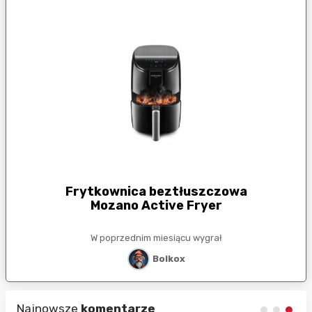
Frytkownica beztłuszczowa
Mozano Active Fryer
W poprzednim miesiącu wygrał
Bolkox
Najnowsze
komentarze