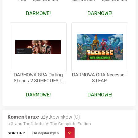
DARMOWE!
DARMOWE!
DARMOWA GRA Dating
DARMOWA GRA Necesse -
Stories 2 SOMEQUEST,
STEAM
PL, (PS4/PS5) -
PlayStation Store
DARMOWE!
DARMOWE!
Komentarze
użytkowników
(0)
o Grand Theft Auto IV: The Complete Edition
SORTUJ:
Od najstarszych