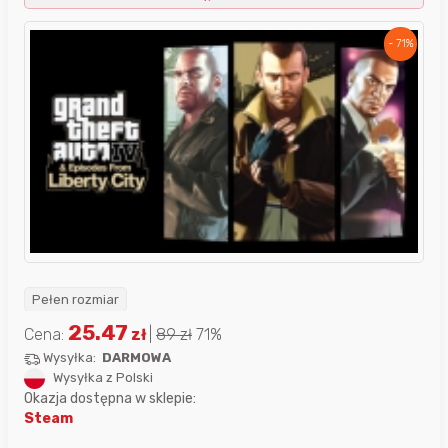
- 71%
Pełen rozmiar
25.47
Cena:
zł
|
89
zł
71%
Wysyłka:
DARMOWA
Wysyłka z Polski
Okazja dostępna w sklepie:
Steam