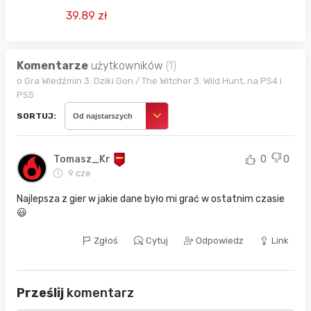
39.89 zł
Komentarze
użytkowników
(1)
o Gra Wiedźmin 3: Dziki Gon / The Witcher 3: Wild Hunt, na PS4 i
PS5
SORTUJ:
Od najstarszych
Tomasz_Kr
0
0
9 cze
Najlepsza z gier w jakie dane było mi grać w ostatnim czasie
😃
Zgłoś
Cytuj
Odpowiedz
Link
Prześlij
komentarz