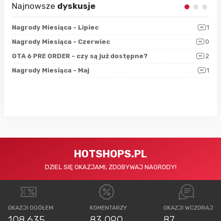
Najnowsze
dyskusje
3
Nagrody Miesiąca - Lipiec
1
RAN
5
Nagrody Miesiąca - Czerwiec
0
Zno
4
GTA 6 PRE ORDER - czy są już dostępne?
2
Nag
0
Nagrody Miesiąca - Maj
1
Rap
HOTSHOPS.PL
DZIEL SIĘ OKAZJAMI, ZDOBYWAJ NAGRODY!
OKAZJI OGÓŁEM
KOMENTARZY
OKAZJI WCZORAJ
108 635
83 090
87