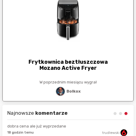
Frytkownica beztłuszczowa
Mozano Active Fryer
W poprzednim miesiącu wygrał
Bolkox
Najnowsze
komentarze
dobra cena ale już wyprzedane
18 godzin temu
trudlewski
50 