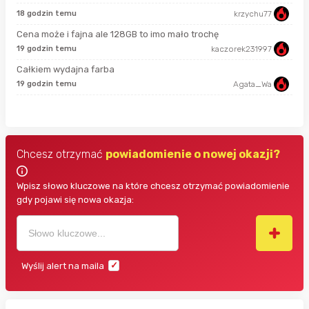
18 godzin temu
krzychu77
7 g
Cena może i fajna ale 128GB to imo mało trochę
19 godzin temu
kaczorek231997
7 g
Całkiem wydajna farba
19 godzin temu
Agata_Wa
7 g
Chcesz otrzymać
powiadomienie o nowej okazji?
Wpisz słowo kluczowe na które chcesz otrzymać powiadomienie
gdy pojawi się nowa okazja:
Wyślij alert na maila