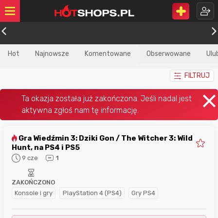
Hot
Najnowsze
Komentowane
Obserwowane
Ulu
FILTRUJ
Gra Wiedźmin 3: Dziki Gon / The Witcher 3: Wild
Hunt, na PS4 i PS5
9 cze
1
ZAKOŃCZONO
Konsole i gry
PlayStation 4 (PS4)
Gry PS4