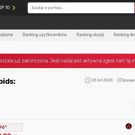
OP 10
lubione
Ranking użytkowników
Ranking okazji
Ranking dn
23 lut 2023
Komen
Nagroda za
najlepiej ocenianą
Nagroda za
najle
okazję
w tym miesiącu:
okazję
w poprzed
96°