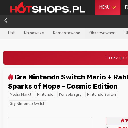
MENU
T
Hot
Najnowsze
Komentowane
Obserwowane
U
Gra Nintendo Switch Mario + Rabbids:
dla
najlepszego
Nagroda dla
najlepszego
Sparks of Hope - Cosmic Edition
ika
w poprzednim
użytkownika
w tym miesiącu:
iesiącu:
Media Markt
Nintendo
Konsole i gry
Nintendo Switch
Gry Nintendo Switch
1