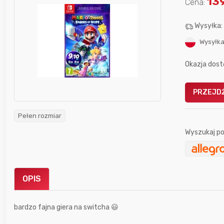
13
Cena:
Wysyłka
Wysyłka
Okazja dost
Gofrownica GÖTZE & JENSEN
a beztłuszczowa
DW900 1600W
PRZEJDŹ
Active Fryer
Pełen rozmiar
im miesiącu wygrał
Wyszukaj po
Bolkox
OPIS
7 godzin temu
666aro666
bardzo fajna giera na switcha 😃