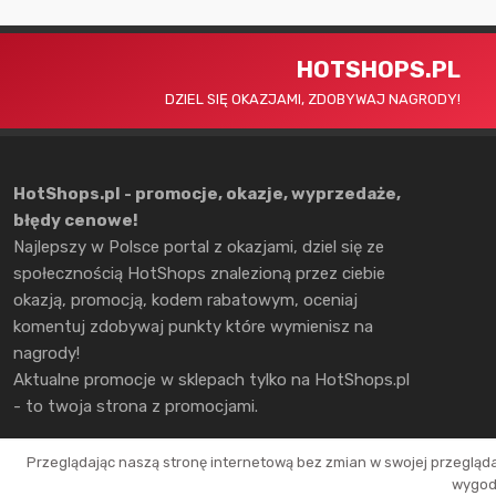
HOTSHOPS.PL
DZIEL SIĘ OKAZJAMI, ZDOBYWAJ NAGRODY!
HotShops.pl - promocje, okazje, wyprzedaże,
błędy cenowe!
Najlepszy w Polsce portal z okazjami, dziel się ze
społecznością HotShops znalezioną przez ciebie
okazją, promocją, kodem rabatowym, oceniaj
komentuj zdobywaj punkty które wymienisz na
nagrody!
Aktualne promocje w sklepach tylko na HotShops.pl
- to twoja strona z promocjami.
Przeglądając naszą stronę internetową bez zmian w swojej przegląd
wygodn
Copyright © 2026 HotShops.pl - Wszelkie prawa zastrzeżone.