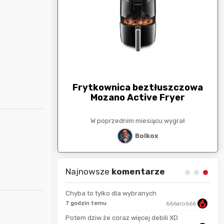
arunkowa
G
250zł
Frytkownica beztłuszczowa
Mozano Active Fryer
esiącu wygrał
W poprzednim miesiącu wygrał
stat
Bolkox
Najnowsze
komentarze
Chyba to tylko dla wybranych
wiedzma
7 godzin temu
666aro666
11 s
Potem dziw że coraz więcej debili XD
4 mi