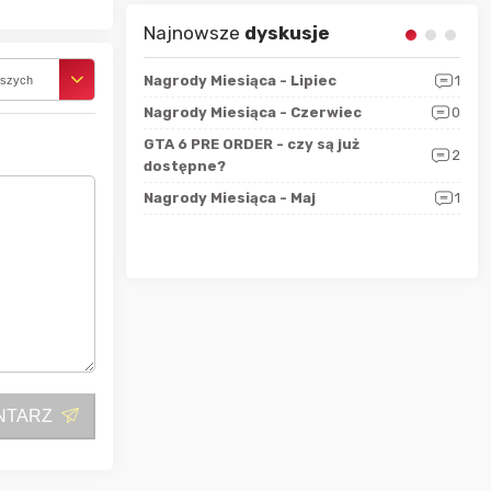
Najnowsze
dyskusje
sza?
3
Nagrody Miesiąca - Lipiec
1
RAN
rszych
 logicznie
Nagrody Miesiąca - Czerwiec
0
Zno
5
ALL
GTA 6 PRE ORDER - czy są już
2
4
dostępne?
Nag
rzec
0
Nagrody Miesiąca - Maj
1
Rapo
Hot
NTARZ