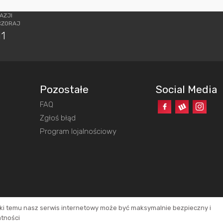
AZJI
CZORAJ
11
Pozostałe
Social Media
FAQ
o
Zgłoś błąd
Program lojalnościowy
ęki temu nasz serwis internetowy może być maksymalnie bezpieczny i
atności