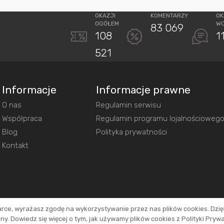
OKAZJI
KOMENTARZY
OK
OGÓŁEM
W
83 069
108
1
521
Informacje
Informacje prawne
O nas
Regulamin serwisu
Współpraca
Regulamin programu lojalnościoweg
Blog
Polityka prywatności
Kontakt
arce, wyrażasz zgodę na wykorzystywanie przez nas plików cookies. Dzi
y. Dowiedz się więcej o tym, jak używamy plików cookies z Polityki Pryw