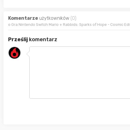
Komentarze
użytkowników
(0)
o Gra Nintendo Switch Mario + Rabbids: Sparks of Hope - Cosmic Edi
Prześlij
komentarz