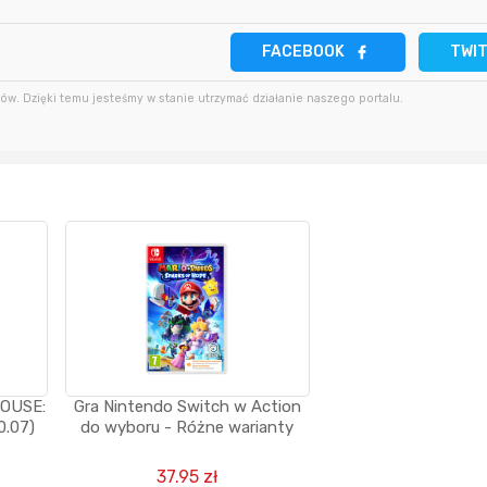
2 godziny temu
FACEBOOK
TWI
47 minut temu
kaczorek231997
w. Dzięki temu jesteśmy w stanie utrzymać działanie naszego portalu.
4 godziny temu
48 minut temu
Agata_Wa
4 godziny temu
OUSE:
Gra Nintendo Switch w Action
10.07)
do wyboru - Różne warianty
37.95 zł