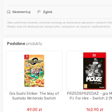
7 godzin temu
JackHammer
Skomentuj
Zgłoś
7 godzin temu
zaq111
Jako partnerzy możemy otrzymać prowizję za dokonanie zakupów z naszych linkó
8 godzin temu
sudi242
Okazje oraz ich atrakcyjność zależą tylko i wyłącznie od naszych użytkowników.
Podobne
produkty
Gra Sushi Striker: The Way of
PRZEDSPRZEDAŻ - gra M
Sushido Nintendo Switch
P.I. For Hire - Switch 2 (
49.00 zł
162.90 zł