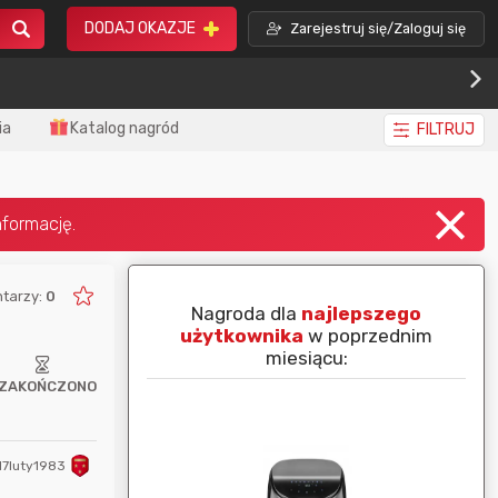
DODAJ OKAZJE
Zarejestruj się/Zaloguj się
ia
Katalog nagród
FILTRUJ
tarzy:
0
piej ocenianą
Nagroda dla
najlepszego
nim miesiącu:
użytkownika
w poprzednim
miesiącu:
ZAKOŃCZONO
17luty1983