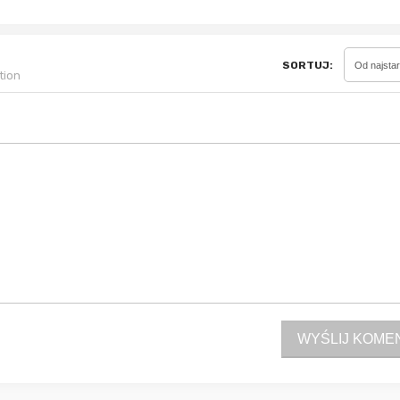
SORTUJ:
Sferis - czemu odstra
Od najsta
tion
Czy moze ktos to jakos
wytłumaczyc.
Katalog nagród
Nagrody Miesiąca - Ma
WYŚLIJ KOME