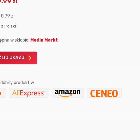
9.99
zł
:
8.99 zł
 z Polski
ępna w sklepie:
Media Markt
Karta podarunkowa
Karta pod
Allegro 150zł
Amazon 
 DO OKAZJI
W poprzednim mi
Le
dobny produkt w:
11 sekund temu
trudlewski
godzinę temu
4 minuty temu
krzychu77