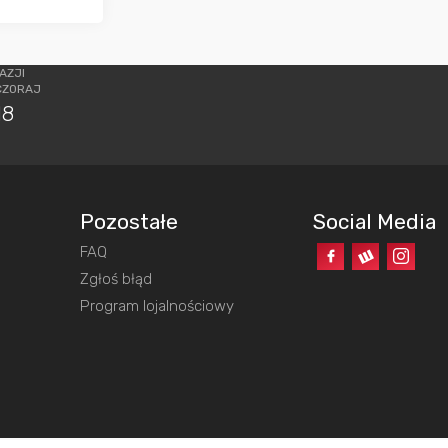
AZJI
CZORAJ
18
Pozostałe
Social Media
FAQ
o
Zgłoś błąd
Program lojalnościowy