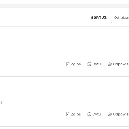
SORTUJ:
Od najsta
Sferis - czemu odstra
Czy moze ktos to jakos
wytłumaczyc.
Katalog nagród
Nagrody Miesiąca - Ma
Zgłoś
Cytuj
Odpowie
zl
Zgłoś
Cytuj
Odpowie