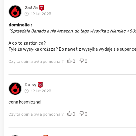
25375
19 lut 2023
dominelie :
Sprzedaje Janado a nie Amazon, do tego Wysyłka z Niemiec +80
A co to za różnica?
Tyle że wysyłka droższa? Bo nawet z wysylka wydaje sie super 
0
0
Czy ta opinia była pomocna ?
Daisy
19 lut 2023
cena kosmiczna!
0
0
Czy ta opinia była pomocna ?