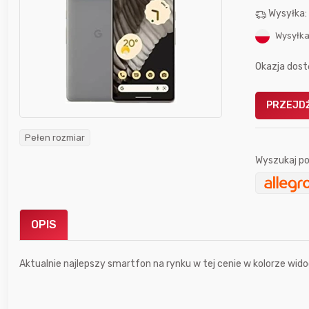
Wysyłka
Wysyłka
Okazja dost
PRZEJDŹ
Gofrownica GÖTZE & JENSEN
a beztłuszczowa
DW900 1600W
Active Fryer
Pełen rozmiar
Wyszukaj po
im miesiącu wygrał
Bolkox
OPIS
Aktualnie najlepszy smartfon na rynku w tej cenie w kolorze wid
7 godzin temu
hanysbo