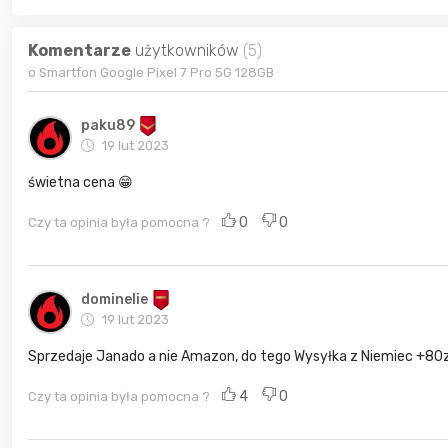
Komentarze
użytkowników
(5)
o Smartfon Google Pixel 7 Pro 5G 128GB
paku89
19 lut 2023
świetna cena 😁
0
0
Czy ta opinia była pomocna ?
dominelie
19 lut 2023
Sprzedaje Janado a nie Amazon, do tego Wysyłka z Niemiec +80
4
0
Czy ta opinia była pomocna ?