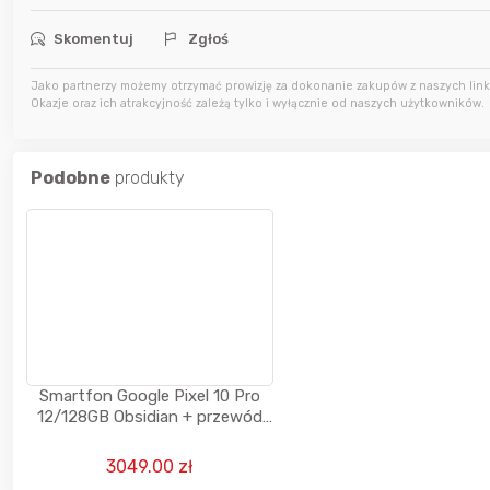
7 godzin temu
USSAgent
Skomentuj
Zgłoś
7 godzin temu
adrian11
Jako partnerzy możemy otrzymać prowizję za dokonanie zakupów z naszych linkó
Okazje oraz ich atrakcyjność zależą tylko i wyłącznie od naszych użytkowników.
7 godzin temu
Zgred
Podobne
produkty
Smartfon Google Pixel 10 Pro
12/128GB Obsidian + przewód
USB-C (3 lata gwarancji)
3049.00 zł