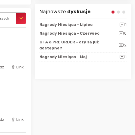
Najnowsze
dyskusje
rszych
sza?
3
Nagrody Miesiąca - Lipiec
1
RAN
 logicznie
Nagrody Miesiąca - Czerwiec
0
Zno
5
ALL
GTA 6 PRE ORDER - czy są już
2
4
dostępne?
Nag
rzec
0
Nagrody Miesiąca - Maj
1
Rapo
Hot
dz
Link
dz
Link