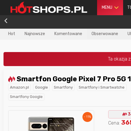
MENU
T
Hot
Najnowsze
Komentowane
Obserwowane
U
Smartfon Google Pixel 7 Pro 5G
dla
najlepszego
Nagroda dla
najlepszego
Amazon.pl
Google
Smartfony
Smartfony i Smartwatche
ika
w poprzednim
użytkownika
w tym miesiącu:
iesiącu:
Smartfony Google
3
- 11%
36
Cena: