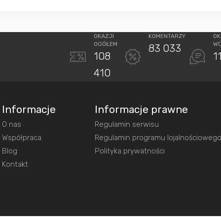
OKAZJI
KOMENTARZY
OK
OGÓŁEM
W
83 033
108
1
410
Informacje
Informacje prawne
O nas
Regulamin serwisu
Współpraca
Regulamin programu lojalnościoweg
Blog
Polityka prywatności
Kontakt