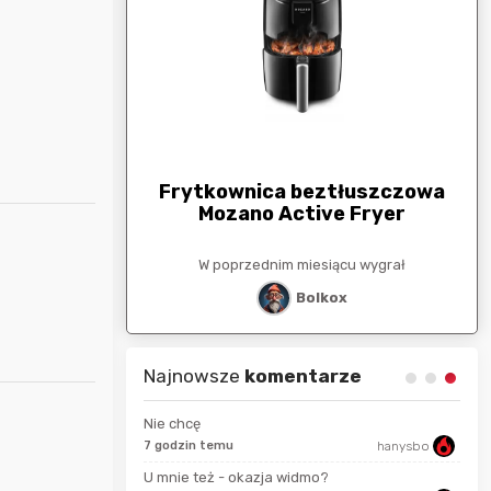
arunkowa
G
250zł
Frytkownica beztłuszczowa
Mozano Active Fryer
esiącu wygrał
W poprzednim miesiącu wygrał
stat
Bolkox
Najnowsze
komentarze
Nie chcę
7 godzin temu
hanysbo
seku
Karka
U mnie też - okazja widmo?