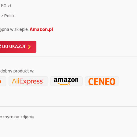
:
80 zł
 z Polski
ępna w sklepie:
Amazon.pl
 DO OKAZJI
Karta podarunkowa
Karta pod
Allegro 150zł
Amazon 
W poprzednim mi
dobny produkt w:
Le
ocznym na zdjęciu
sekundę temu
Pinkny
2 godziny temu