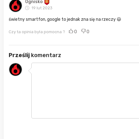
Ognisko
19 lut 2023
świetny smartfon, google to jednak zna się na rzeczy 😃
0
0
Czy ta opinia była pomocna ?
Prześlij
komentarz