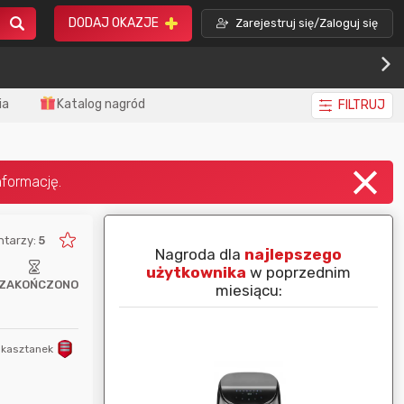
DODAJ OKAZJE
Zarejestruj się/Zaloguj się
ia
Katalog nagród
FILTRUJ
tarzy:
5
piej ocenianą
Nagroda dla
najlepszego
nim miesiącu:
użytkownika
w poprzednim
ZAKOŃCZONO
miesiącu:
kasztanek