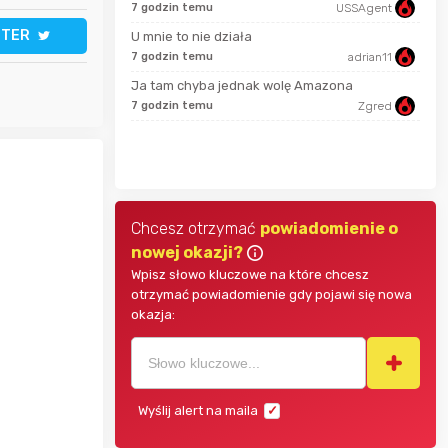
7 godzin temu
USSAgent
18 m
TTER
U mnie to nie działa
jasny
7 godzin temu
adrian11
godz
Ja tam chyba jednak wolę Amazona
parsley81
7 godzin temu
Zgred
SeriousSam
godz
Chcesz otrzymać
powiadomienie o
nowej okazji?
Wpisz słowo kluczowe na które chcesz
otrzymać powiadomienie gdy pojawi się nowa
okazja:
Wyślij alert na maila