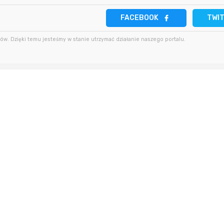
18 minut temu
darekscorpio
FACEBOOK
TWI
5 godzin temu
w. Dzięki temu jesteśmy w stanie utrzymać działanie naszego portalu.
godzinę temu
Bolkox
5 godzin temu
5 godzin temu
godzinę temu
Bolkox