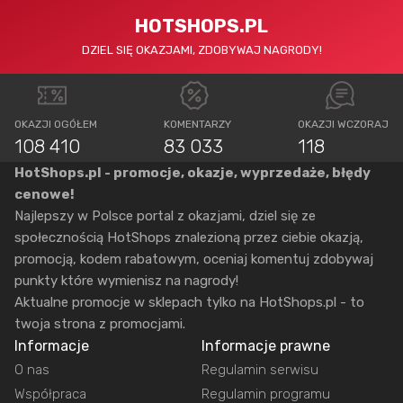
HOTSHOPS.PL
DZIEL SIĘ OKAZJAMI, ZDOBYWAJ NAGRODY!
OKAZJI OGÓŁEM
KOMENTARZY
OKAZJI WCZORAJ
108 410
83 033
118
HotShops.pl - promocje, okazje, wyprzedaże, błędy
cenowe!
Najlepszy w Polsce portal z okazjami, dziel się ze
społecznością HotShops znalezioną przez ciebie okazją,
promocją, kodem rabatowym, oceniaj komentuj zdobywaj
punkty które wymienisz na nagrody!
Aktualne promocje w sklepach tylko na HotShops.pl - to
twoja strona z promocjami.
Informacje
Informacje prawne
O nas
Regulamin serwisu
Współpraca
Regulamin programu