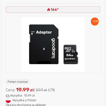
166°
- 67%
Pełen rozmiar
19.99
Cena:
zł
|
59.9
zł
67%
Wysyłka:
10.99 zł
Wysyłka z Polski
Okazja dostępna w sklepie: