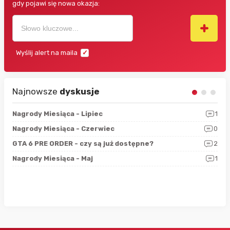
gdy pojawi się nowa okazja:
Wyślij alert na maila
Najnowsze
dyskusje
3
Nagrody Miesiąca - Lipiec
1
RAN
5
Nagrody Miesiąca - Czerwiec
0
Zno
4
GTA 6 PRE ORDER - czy są już dostępne?
2
Nag
0
Nagrody Miesiąca - Maj
1
Rap