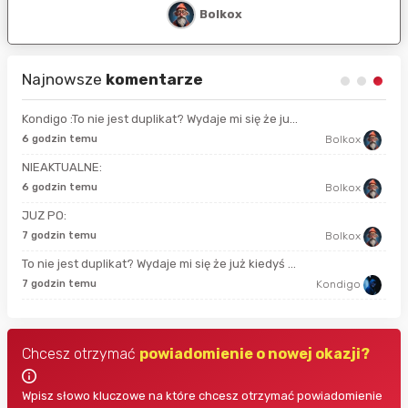
Bolkox
Najnowsze
komentarze
Kondigo :To nie jest duplikat? Wydaje mi się że ju...
13 
6 godzin temu
Bolkox
NIEAKTUALNE:
52 
6 godzin temu
Bolkox
JUZ PO:
god
7 godzin temu
Bolkox
To nie jest duplikat? Wydaje mi się że już kiedyś ...
god
7 godzin temu
Kondigo
Chcesz otrzymać
powiadomienie o nowej okazji?
Wpisz słowo kluczowe na które chcesz otrzymać powiadomienie