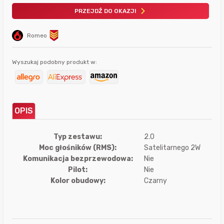
PRZEJDŹ DO OKAZJI
Romeo
Wyszukaj podobny produkt w:
OPIS
Typ zestawu:
2.0
Moc głośników (RMS):
Satelitarnego 2W
Komunikacja bezprzewodowa:
Nie
Pilot:
Nie
Kolor obudowy:
Czarny