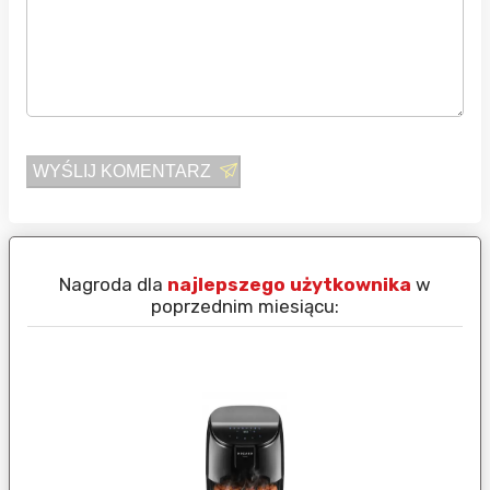
WYŚLIJ KOMENTARZ
Nagroda dla
najlepszego użytkownika
w
N
poprzednim miesiącu: