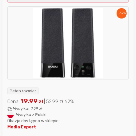
- 62%
Pełen rozmiar
19.99
Cena:
zł
|
52.99
zł
62%
Wysyłka:
7.99 zł
Wysyłka z Polski
Okazja dostępna w sklepie:
Media Expert