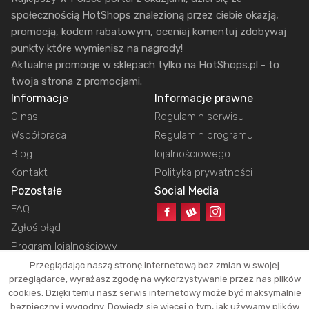
społecznością HotShops znalezioną przez ciebie okazją,
promocją, kodem rabatowym, oceniaj komentuj zdobywaj
punkty które wymienisz na nagrody!
Aktualne promocje w sklepach tylko na HotShops.pl - to
twoja strona z promocjami.
Informacje
Informacje prawne
O nas
Regulamin serwisu
Współpraca
Regulamin programu
Blog
lojalnościowego
Kontakt
Polityka prywatności
Pozostałe
Social Media
FAQ
Zgłoś błąd
Program lojalnościowy
Przeglądając naszą stronę internetową bez zmian w swojej
przeglądarce, wyrażasz zgodę na wykorzystywanie przez nas plików
cookies. Dzięki temu nasz serwis internetowy może być maksymalnie
Copyright © 2026 HotShops.pl - Wszelkie prawa zastrzeżone.
bezpieczny i wygodny. Dowiedz się więcej o tym, jak używamy plików