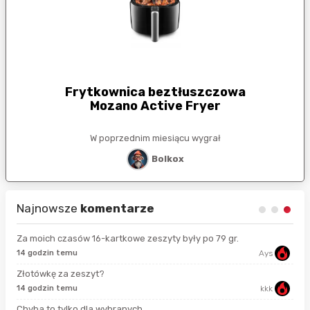
Frytkownica beztłuszczowa
Mozano Active Fryer
W poprzednim miesiącu wygrał
Bolkox
Najnowsze
komentarze
Za moich czasów 16-kartkowe zeszyty były po 79 gr.
14 godzin temu
Ays
16 
Złotówkę za zeszyt?
14 godzin temu
kkk
god
Chyba to tylko dla wybranych