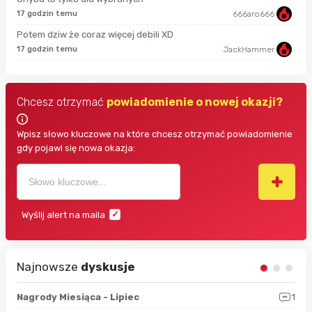
17 godzin temu
666aro666
10 
Potem dziw że coraz więcej debili XD
10 
17 godzin temu
JackHammer
Chcesz otrzymać
powiadomienie o nowej okazji?
Wpisz słowo kluczowe na które chcesz otrzymać powiadomienie
gdy pojawi się nowa okazja:
Wyślij alert na maila
Najnowsze
dyskusje
3
Nagrody Miesiąca - Lipiec
1
RAN