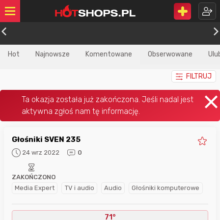
Hot
Najnowsze
Komentowane
Obserwowane
Ulu
FILTRUJ
Głośniki SVEN 235
24 wrz 2022
0
ZAKOŃCZONO
Media Expert
TV i audio
Audio
Głośniki komputerowe
71°