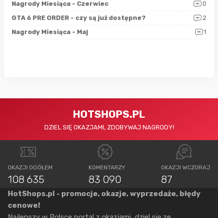
5
Nagrody Miesiąca - Czerwiec
0
Zno
4
GTA 6 PRE ORDER - czy są już dostępne?
2
Nag
0
Nagrody Miesiąca - Maj
1
Rap
HOTSHOPS.PL
DZIEL SIĘ OKAZJAMI, ZDOBYWAJ NAGRODY!
OKAZJI OGÓŁEM
KOMENTARZY
OKAZJI WCZORAJ
108 635
83 090
87
HotShops.pl - promocje, okazje, wyprzedaże, błędy
cenowe!
Najlepszy w Polsce portal z okazjami, dziel się ze