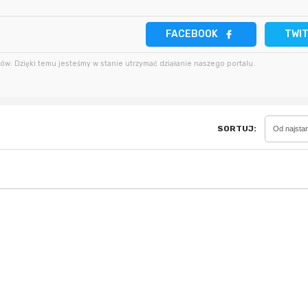
2 minuty temu
bartekcmg
4 godziny temu
FACEBOOK
TWI
11 minut temu
krzys837
4 godziny temu
w. Dzięki temu jesteśmy w stanie utrzymać działanie naszego portalu.
18 minut temu
wiilow23
5 godzin temu
SORTUJ:
Od najsta