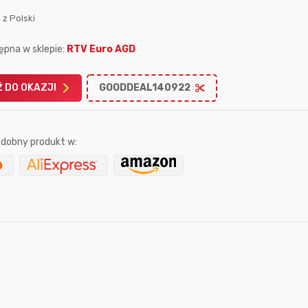
 z Polski
ępna w sklepie:
RTV Euro AGD
 DO OKAZJI
GOODDEAL140922
Karta podarunkowa
Karta pod
Allegro 150zł
Amazon 
dobny produkt w:
W poprzednim mi
Le
9 sekund temu
Mostek
godzinę temu