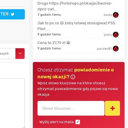
Drogo https://hotshops.pl/okazje/bieznia-
Pinkny
2 mi
zipro-cat...
TTER
7 godzin temu
Karka
darekscorpio
11 m
Jak to po co 😃 żeby łatwiej obsługiwać PS5.
Pilot ...
9 godzin temu
jasny
18 m
Bolkox
Cena to 27,79 zł 😁
9 godzin temu
parsley81
rszych
Chcesz otrzymać
powiadomienie o
nowej okazji?
Wpisz słowo kluczowe na które chcesz
otrzymać powiadomienie gdy pojawi się nowa
okazja:
Wyślij alert na maila