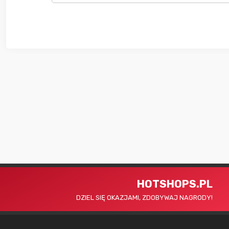
HOTSHOPS.PL
DZIEL SIĘ OKAZJAMI, ZDOBYWAJ NAGRODY!