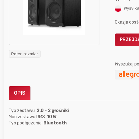
Wysyłka
Okazja dost
PRZEJDŹ
Gofrownica GÖTZE & JENSEN
a beztłuszczowa
DW900 1600W
Pełen rozmiar
Active Fryer
Wyszukaj po
im miesiącu wygrał
Bolkox
OPIS
Typ zestawu
2.0 - 2 głośniki
Moc zestawu RMS
10 W
Typ podłączenia
Bluetooth
5 godzin temu
Bolkox