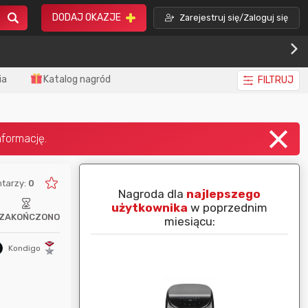
DODAJ OKAZJE
Zarejestruj się/Zaloguj się
ia
Katalog nagród
FILTRUJ
tarzy:
0
piej ocenianą
Nagroda dla
najlepszego
nim miesiącu:
użytkownika
w poprzednim
ZAKOŃCZONO
miesiącu:
Kondigo