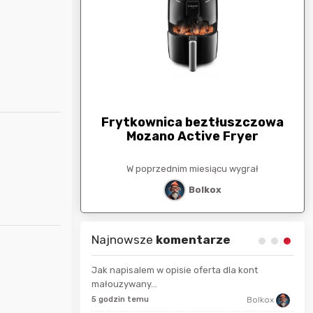
arunkowa
G
250zł
Frytkownica beztłuszczowa
Mozano Active Fryer
esiącu wygrał
W poprzednim miesiącu wygrał
stat
Bolkox
Najnowsze
komentarze
Jak napisalem w opisie oferta dla kont
małouzywany...
9 se
Maciejlak
5 godzin temu
Bolkox