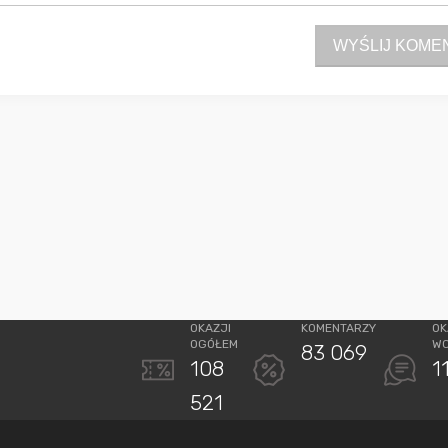
WYŚLIJ KOME
Sferis - czemu odstra
Czy moze ktos to jakos
wytłumaczyc.
Katalog nagród
Nagrody Miesiąca - Ma
OKAZJI
KOMENTARZY
OK
OGÓŁEM
W
83 069
108
1
521