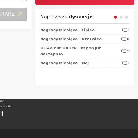
NTARZ
Najnowsze
dyskusje
sza?
3
Nagrody Miesiąca - Lipiec
1
RAN
 logicznie
Nagrody Miesiąca - Czerwiec
0
Zno
5
ALL
GTA 6 PRE ORDER - czy są już
2
4
dostępne?
Nag
rzec
0
Nagrody Miesiąca - Maj
1
Rapo
Hot
AZJI
CZORAJ
11