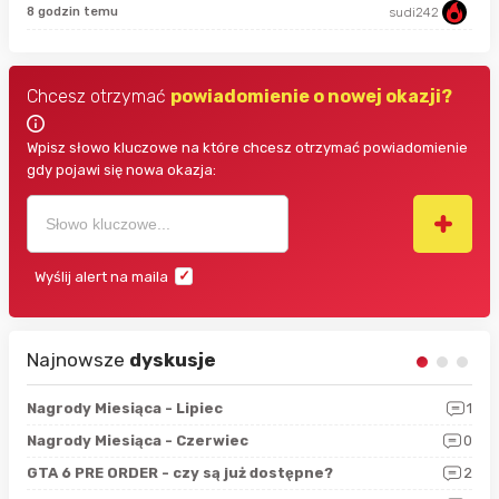
8 godzin temu
sudi242
Chcesz otrzymać
powiadomienie o nowej okazji?
Wpisz słowo kluczowe na które chcesz otrzymać powiadomienie
gdy pojawi się nowa okazja:
Wyślij alert na maila
Najnowsze
dyskusje
3
Nagrody Miesiąca - Lipiec
1
RAN
5
Nagrody Miesiąca - Czerwiec
0
Zno
4
GTA 6 PRE ORDER - czy są już dostępne?
2
Nag