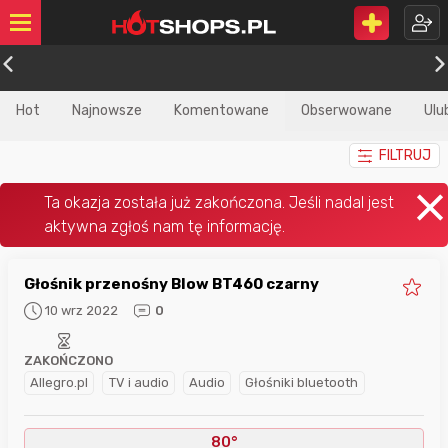
Hot
Najnowsze
Komentowane
Obserwowane
Ulu
FILTRUJ
Głośnik przenośny Blow BT460 czarny
10 wrz 2022
0
ZAKOŃCZONO
Allegro.pl
TV i audio
Audio
Głośniki bluetooth
80°