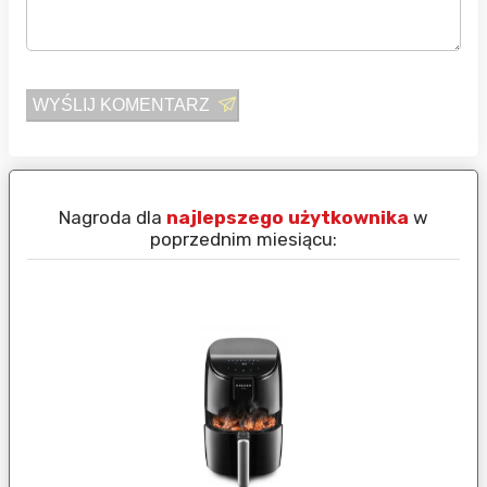
WYŚLIJ KOMENTARZ
Nagroda dla
najlepszego użytkownika
w
N
poprzednim miesiącu: