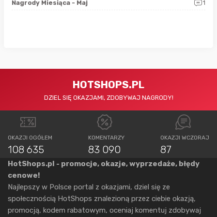
0
Nagrody Miesiąca - Maj
1
Rap
HOTSHOPS.PL
DZIEL SIĘ OKAZJAMI, ZDOBYWAJ NAGRODY!
OKAZJI OGÓŁEM
KOMENTARZY
OKAZJI WCZORAJ
108 635
83 090
87
HotShops.pl - promocje, okazje, wyprzedaże, błędy
cenowe!
Najlepszy w Polsce portal z okazjami, dziel się ze
społecznością HotShops znalezioną przez ciebie okazją,
promocją, kodem rabatowym, oceniaj komentuj zdobywaj