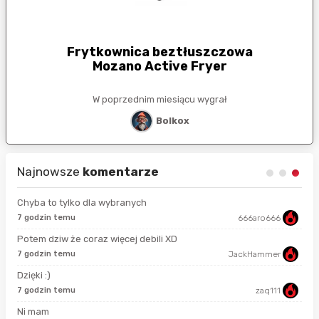
Frytkownica beztłuszczowa
Mozano Active Fryer
W poprzednim miesiącu wygrał
Bolkox
Najnowsze
komentarze
Chyba to tylko dla wybranych
7 godzin temu
666aro666
11 
Potem dziw że coraz więcej debili XD
4 m
7 godzin temu
JackHammer
Dzięki :)
47 
7 godzin temu
zaq111
Ni mam
48 