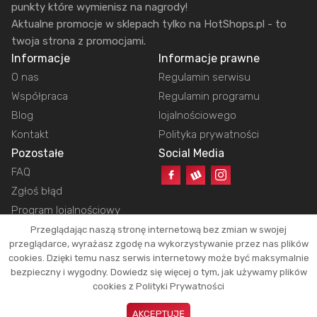
punkty które wymienisz na nagrody!
Aktualne promocje w sklepach tylko na HotShops.pl - to
twoja strona z promocjami.
Informacje
Informacje prawne
O nas
Regulamin serwisu
Współpraca
Regulamin programu
Blog
lojalnościowego
Kontakt
Polityka prywatności
Pozostałe
Social Media
FAQ
Zgłoś błąd
Program lojalnościowy
Przeglądając naszą stronę internetową bez zmian w swojej
przeglądarce, wyrażasz zgodę na wykorzystywanie przez nas plików
cookies. Dzięki temu nasz serwis internetowy może być maksymalnie
Copyright © 2026 HotShops.pl - Wszelkie prawa zastrzeżone.
bezpieczny i wygodny. Dowiedz się więcej o tym, jak używamy plików
Jako partnerzy możemy otrzymać prowizję za dokonanie zakupów z naszych
cookies z Polityki Prywatności
linków. Dzięki temu jesteśmy w stanie utrzymać działanie naszego portalu.
Okazje oraz ich atrakcyjność zależą tylko i wyłącznie od naszych
AKCEPTUJĘ