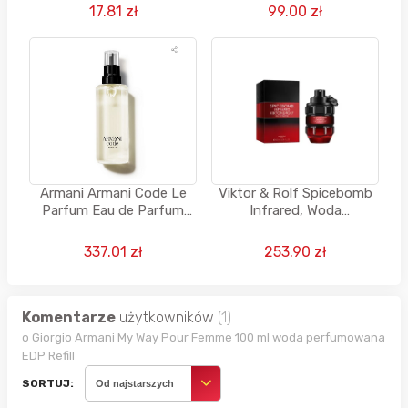
17.81 zł
99.00 zł
Armani Armani Code Le
Viktor & Rolf Spicebomb
Parfum Eau de Parfum
Infrared, Woda
REFILL, Perfumy dla
perfumowana dla
mężczyzn, 150 ml -
mężczyzn, 90 ML
337.01 zł
253.90 zł
uzupełnienie
Komentarze
użytkowników
(1)
o Giorgio Armani My Way Pour Femme 100 ml woda perfumowana
EDP Refill
SORTUJ:
Od najstarszych