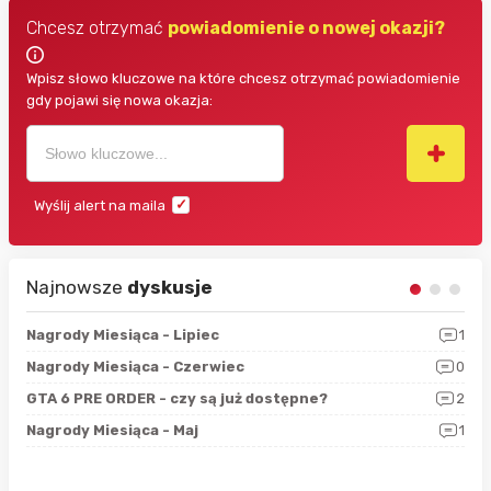
Chcesz otrzymać
powiadomienie o nowej okazji?
Wpisz słowo kluczowe na które chcesz otrzymać powiadomienie
gdy pojawi się nowa okazja:
Wyślij alert na maila
Najnowsze
dyskusje
3
Nagrody Miesiąca - Lipiec
1
RAN
5
Nagrody Miesiąca - Czerwiec
0
Zno
4
GTA 6 PRE ORDER - czy są już dostępne?
2
Nag
0
Nagrody Miesiąca - Maj
1
Rap