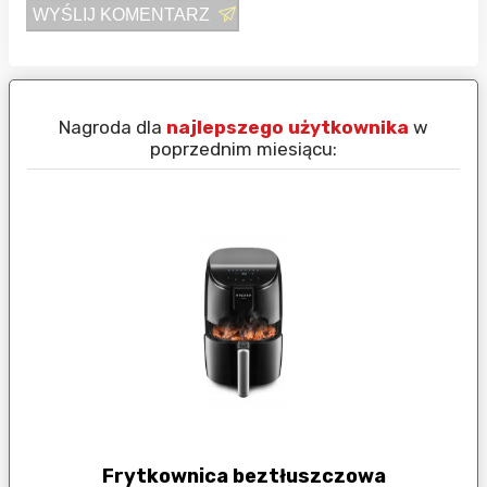
WYŚLIJ KOMENTARZ
Nagroda dla
najlepszego użytkownika
w
N
poprzednim miesiącu:
Frytkownica beztłuszczowa