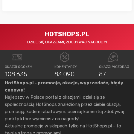
HOTSHOPS.PL
DZIEL SIĘ OKAZJAMI, ZDOBYWAJ NAGRODY!
OKAZJI OGÓŁEM
KOMENTARZY
OKAZJI WCZORAJ
108 635
83 090
87
HotShops.pl - promocje, okazje, wyprzedaże, błędy
cenowe!
Najlepszy w Polsce portal z okazjami, dziel się ze
społecznością HotShops znalezioną przez ciebie okazją,
promocją, kodem rabatowym, oceniaj komentuj zdobywaj
punkty które wymienisz na nagrody!
Aktualne promocje w sklepach tylko na HotShops.pl - to
twoja strona z promocjami.