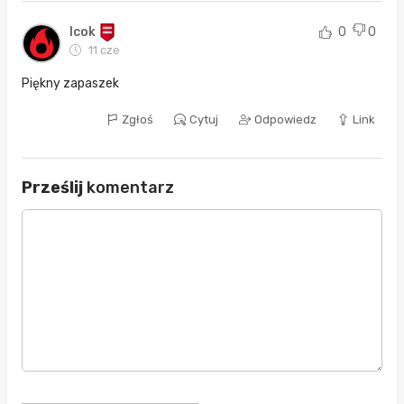
Icok
0
0
11 cze
Piękny zapaszek
Zgłoś
Cytuj
Odpowiedz
Link
Prześlij
komentarz