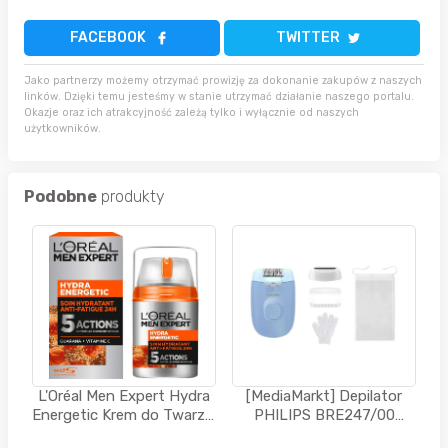
FACEBOOK
TWITTER
Jako partnerzy możemy otrzymać prowizję za dokonanie zakupów z naszych
linków. Dzięki temu jesteśmy w stanie utrzymać działanie naszego portalu.
Okazje oraz ich atrakcyjność zależą tylko i wyłącznie od naszych
użytkowników.
Podobne
produkty
L'Oréal Men Expert Hydra
[MediaMarkt] Depilator
Energetic Krem do Twarzy,
PHILIPS BRE247/00
50 m
Niebieski