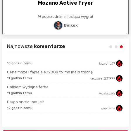
Mozano Active Fryer
W poprzednim miesiącu wygrał
Bolkox
Najnowsze
komentarze
10 godzin temu
krzychu77
sek
Cena może i fajna ale 128GB to imo mało trochę
11 godzin temu
kaczorek231997
min
Całkiem wydajna farba
11 godzin temu
Agata_Wa
3 m
Długo on sie ładuje?
12 godzin temu
wiedzma
5 m