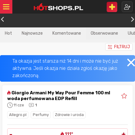
Hot
Najnowsze
Komentowane
Obserwowane
Ulu
FILTRUJ
Giorgio Armani My Way Pour Femme 100 ml
woda perfumowana EDP Refill
11 cze
1
Allegro.pl
Perfumy
Zdrowie i uroda
-
+
111°