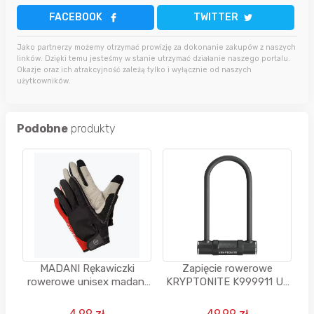
FACEBOOK
TWITTER
Jako partnerzy możemy otrzymać prowizję za dokonanie zakupów z naszych
linków. Dzięki temu jesteśmy w stanie utrzymać działanie naszego portalu.
Okazje oraz ich atrakcyjność zależą tylko i wyłącznie od naszych
użytkowników.
Podobne
produkty
MADANI Rękawiczki
Zapięcie rowerowe
rowerowe unisex madani
KRYPTONITE K999911 U-
długie SLOTH`S PAW,
lock Czarny
rozm. M-XL
4.99 zł
49.99 zł