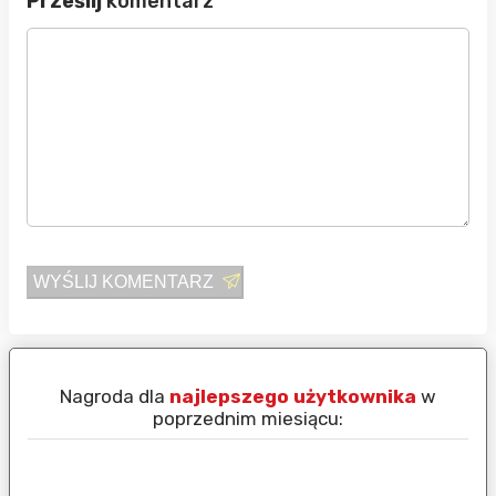
Prześlij
komentarz
WYŚLIJ KOMENTARZ
Nagroda dla
najlepszego użytkownika
w
N
poprzednim miesiącu: