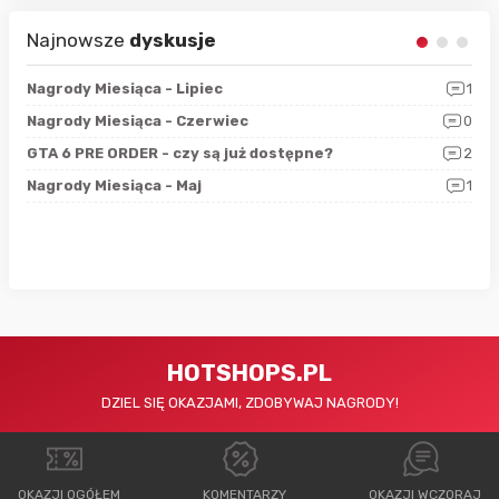
Najnowsze
dyskusje
3
Nagrody Miesiąca - Lipiec
1
RAN
5
Nagrody Miesiąca - Czerwiec
0
Zno
4
GTA 6 PRE ORDER - czy są już dostępne?
2
Nag
0
Nagrody Miesiąca - Maj
1
Rap
HOTSHOPS.PL
DZIEL SIĘ OKAZJAMI, ZDOBYWAJ NAGRODY!
OKAZJI OGÓŁEM
KOMENTARZY
OKAZJI WCZORAJ