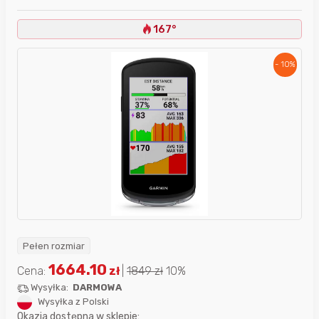
167°
- 10%
Pełen rozmiar
1664.10
Cena:
zł
|
1849
zł
10%
Wysyłka:
DARMOWA
Wysyłka z Polski
Okazja dostępna w sklepie: