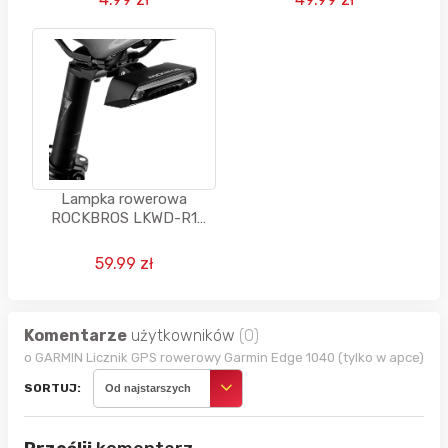
Lampka rowerowa
ROCKBROS LKWD-R1
157346
59.99 zł
Komentarze
użytkowników
(0)
o GARMIN Licznik GPS rowerowy Garmin Edge 1040 (tylko w apce)
SORTUJ:
Od najstarszych