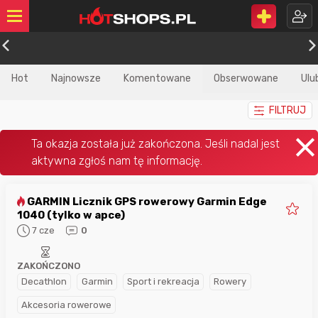
Hot
Najnowsze
Komentowane
Obserwowane
Ulu
FILTRUJ
GARMIN Licznik GPS rowerowy Garmin Edge
1040 (tylko w apce)
7 cze
0
ZAKOŃCZONO
Decathlon
Garmin
Sport i rekreacja
Rowery
Akcesoria rowerowe