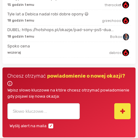
15 godzin temu
therocket
16 
Tyle lat a Debica nadal robi dobre opony 😃
18 godzin temu
grzechooo
4 g
DUBEL: https://hotshops.pl/okazje/pad-sony-ps5-dua...
4 g
18 godzin temu
Bolkox
Spoko cena
4 g
wczoraj
dabros
Chcesz otrzymać
powiadomienie o nowej okazji?
Wpisz słowo kluczowe na które chcesz otrzymać powiadomienie
gdy pojawi się nowa okazja:
Wyślij alert na maila