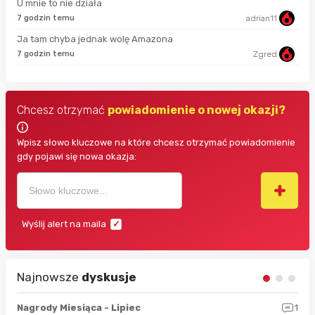
U mnie to nie działa
7 godzin temu
adrian11
god
Ja tam chyba jednak wolę Amazona
7 godzin temu
Zgred
god
Chcesz otrzymać
powiadomienie o nowej okazji?
Wpisz słowo kluczowe na które chcesz otrzymać powiadomienie
gdy pojawi się nowa okazja:
Wyślij alert na maila
Najnowsze
dyskusje
3
Nagrody Miesiąca - Lipiec
1
RAN