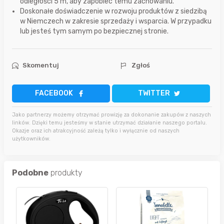
odległości 5 m, aby zapobiec temu zachowaniu.
Doskonałe doświadczenie w rozwoju produktów z siedzibą
w Niemczech w zakresie sprzedaży i wsparcia. W przypadku
lub jesteś tym samym po bezpiecznej stronie.
Skomentuj
Zgłoś
FACEBOOK
TWITTER
Jako partnerzy możemy otrzymać prowizję za dokonanie zakupów z naszych
linków. Dzięki temu jesteśmy w stanie utrzymać działanie naszego portalu.
Okazje oraz ich atrakcyjność zależą tylko i wyłącznie od naszych
użytkowników.
Podobne
produkty