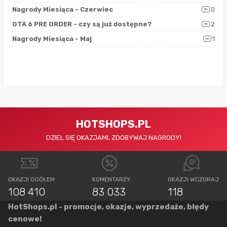
5
Nagrody Miesiąca - Czerwiec
0
Zno
4
GTA 6 PRE ORDER - czy są już dostępne?
2
Nag
0
Nagrody Miesiąca - Maj
1
Rap
HOTSHOPS.PL
DZIEL SIĘ OKAZJAMI, ZDOBYWAJ NAGRODY!
OKAZJI OGÓŁEM
KOMENTARZY
OKAZJI WCZORAJ
108 410
83 033
118
HotShops.pl - promocje, okazje, wyprzedaże, błędy
cenowe!