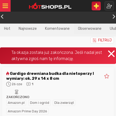
Hot
Najnowsze
Komentowane
Obserwowane
Ulu
FILTRUJ
Gardigo drewniana budka dla nietoperzy I
wymiary: ok. 29 x 14 x 8 cm
26 cze
1
ZAKOŃCZONO
Amazon.pl
Dom i ogród
Dla zwierząt
Amazon Prime Day 2026