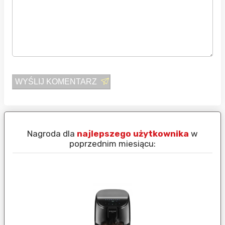
WYŚLIJ KOMENTARZ
Nagroda dla
najlepszego użytkownika
w
N
poprzednim miesiącu: