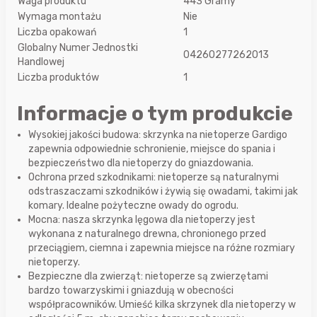
Waga produktu
443 Gramy
Wymaga montażu
Nie
Liczba opakowań
1
Globalny Numer Jednostki
04260277262013
Handlowej
Liczba produktów
1
Informacje o tym produkcie
Wysokiej jakości budowa: skrzynka na nietoperze Gardigo
zapewnia odpowiednie schronienie, miejsce do spania i
bezpieczeństwo dla nietoperzy do gniazdowania.
Ochrona przed szkodnikami: nietoperze są naturalnymi
odstraszaczami szkodników i żywią się owadami, takimi jak
komary. Idealne pożyteczne owady do ogrodu.
Mocna: nasza skrzynka lęgowa dla nietoperzy jest
wykonana z naturalnego drewna, chronionego przed
przeciągiem, ciemna i zapewnia miejsce na różne rozmiary
nietoperzy.
Bezpieczne dla zwierząt: nietoperze są zwierzętami
bardzo towarzyskimi i gniazdują w obecności
współpracowników. Umieść kilka skrzynek dla nietoperzy w