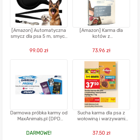
[Amazon] Automatyczna
[Amazon] Karma dla
smycz dla psa 5 m, smycz
kotów z
zwijana z blokad -
nadwagą/wysterylizowan
KRUMAD (DARMOWA
ych Bosch Sanabelle Light
99.00 zł
73.96 zł
DOSTAWA PRIME
10kg
AMAZON)
Darmowa próbka karmy od
Sucha karma dla psa z
MaxAnimals.pl (DPD
wołowiną i warzywami
Mobile)
Pedigree, 7 KG (1+1
GRATIS)
DARMOWE!
37.50 zł