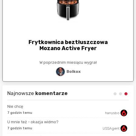
Frytkownica beztłuszczowa
Mozano Active Fryer
W poprzednim miesiącu wygrał
Bolkox
Najnowsze
komentarze
Nie chcę
7 godzin temu
hanysbo
sek
U mnie też - okazja widmo?
7 godzin temu
USSAgent
18 