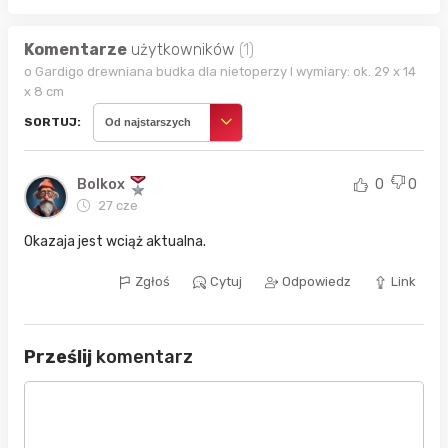
Komentarze
użytkowników
(1)
o Gardigo drewniana budka dla nietoperzy I wymiary: ok. 29 x 14
x 8 cm
SORTUJ:
Od najstarszych
Bolkox
0
0
27 cze
Okazaja jest wciąż aktualna.
Zgłoś
Cytuj
Odpowiedz
Link
Prześlij
komentarz