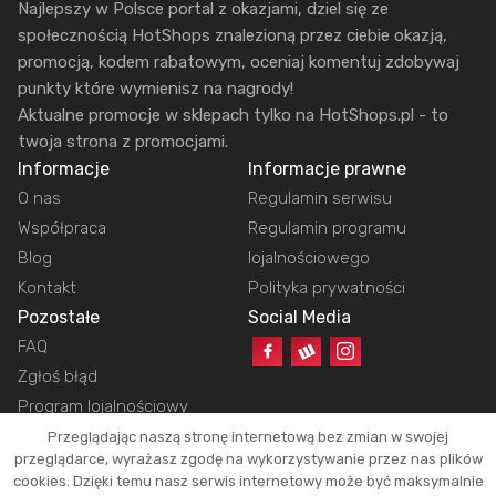
Najlepszy w Polsce portal z okazjami, dziel się ze
społecznością HotShops znalezioną przez ciebie okazją,
promocją, kodem rabatowym, oceniaj komentuj zdobywaj
punkty które wymienisz na nagrody!
Aktualne promocje w sklepach tylko na HotShops.pl - to
twoja strona z promocjami.
Informacje
Informacje prawne
O nas
Regulamin serwisu
Współpraca
Regulamin programu
Blog
lojalnościowego
Kontakt
Polityka prywatności
Pozostałe
Social Media
FAQ
Zgłoś błąd
Program lojalnościowy
Przeglądając naszą stronę internetową bez zmian w swojej
przeglądarce, wyrażasz zgodę na wykorzystywanie przez nas plików
cookies. Dzięki temu nasz serwis internetowy może być maksymalnie
Copyright © 2026 HotShops.pl - Wszelkie prawa zastrzeżone.