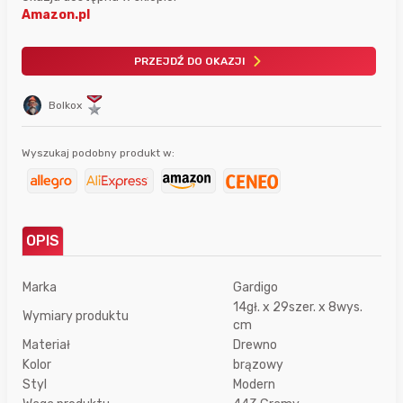
Amazon.pl
PRZEJDŹ DO OKAZJI
Bolkox
Wyszukaj podobny produkt w:
OPIS
Marka
Gardigo
14gł. x 29szer. x 8wys.
Wymiary produktu
cm
Materiał
Drewno
Kolor
brązowy
Styl
Modern