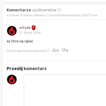
Komentarze
użytkowników
(1)
o Fiskars X-Series Siekiera, Czarny/Pomarańczowy, X25/77 cm
attyde
8 paź 2024
az chce się rąbać
0
0
Czy ta opinia była pomocna ?
Prześlij
komentarz