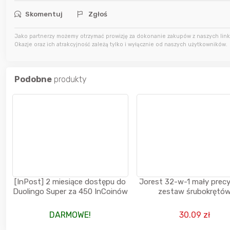
11 godzin temu
kaczorek231997
Skomentuj
Zgłoś
Jako partnerzy możemy otrzymać prowizję za dokonanie zakupów z naszych linkó
11 godzin temu
Agata_Wa
Okazje oraz ich atrakcyjność zależą tylko i wyłącznie od naszych użytkowników.
12 godzin temu
wiedzma
Podobne
produkty
[InPost] 2 miesiące dostępu do
Jorest 32-w-1 mały prec
Duolingo Super za 450 InCoinów
zestaw śrubokrętó
magnetycznych
DARMOWE!
30.09 zł