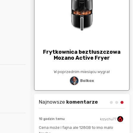
arunkowa
G
250zł
Frytkownica beztłuszczowa
Mozano Active Fryer
esiącu wygrał
W poprzednim miesiącu wygrał
stat
Bolkox
Najnowsze
komentarze
10 godzin temu
krzychu77
Cena może i fajna ale 128GB to imo mało
Bolkox
seku