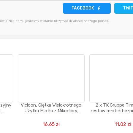
FACEBOOK
TWI
27 minut temu
minutę temu
Bolkox
w. Dzięki temu jesteśmy w stanie utrzymać działanie naszego portalu.
2 godziny temu
3 minuty temu
Bolkox
10 godzin temu
5 minut temu
Bolkox
yzyjny
Vicloon, Giętka Wielokrotnego
2 x TK Gruppe Tim
w
Użytku Miotła z Mikrofibry,
zestaw młotek bezp
wysuwana, 254 cm
z nożem do p
16.65 zł
11.02 zł