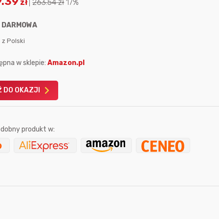
9.39
zł
|
263.54
zł
17%
:
DARMOWA
 z Polski
ępna w sklepie:
Amazon.pl
Karta podarunkowa
Karta pod
Allegro 150zł
Amazon 
 DO OKAZJI
W poprzednim mi
Le
dobny produkt w:
sekundę temu
Bolkox
6 minut temu