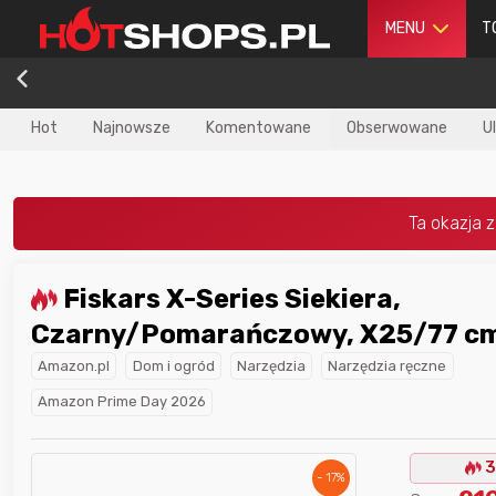
MENU
T
Hot
Najnowsze
Komentowane
Obserwowane
U
Fiskars X-Series Siekiera,
dla
najlepszego
Nagroda dla
najlepszego
Czarny/Pomarańczowy, X25/77 c
ika
w poprzednim
użytkownika
w tym miesiącu:
iesiącu:
Amazon.pl
Dom i ogród
Narzędzia
Narzędzia ręczne
Amazon Prime Day 2026
3
- 17%