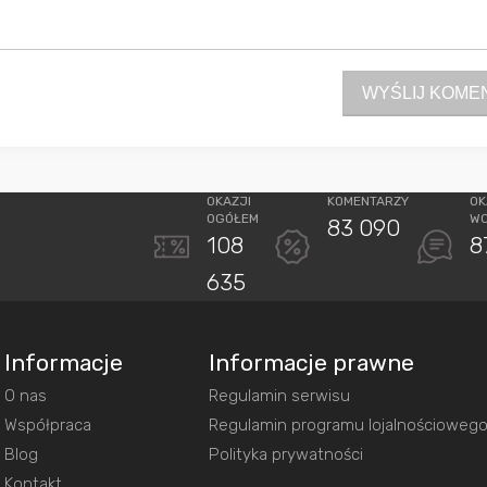
WYŚLIJ KOME
OKAZJI
KOMENTARZY
OK
OGÓŁEM
W
83 090
108
8
635
Informacje
Informacje prawne
O nas
Regulamin serwisu
Współpraca
Regulamin programu lojalnościoweg
Blog
Polityka prywatności
Kontakt