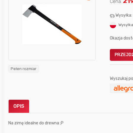
21
Cena:
Wysyłka
Wysyłka
Okazja dost
Gofrownica GÖTZE & JENSEN
a beztłuszczowa
DW900 1600W
PRZEJDŹ
Active Fryer
Pełen rozmiar
im miesiącu wygrał
Wyszukaj po
Bolkox
OPIS
10 godzin temu
krzychu77
Na zimę idealne do drewna ;P