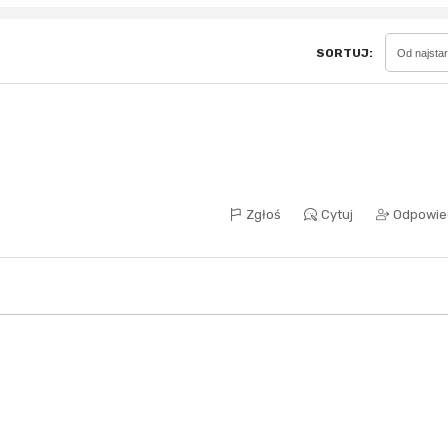
SORTUJ:
Od najsta
Sferis - czemu odstra
Czy moze ktos to jakos
wytłumaczyc.
Katalog nagród
Nagrody Miesiąca - Ma
Zgłoś
Cytuj
Odpowie