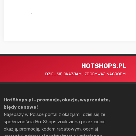
HOTSHOPS.PL
DZIEL SIĘ OKAZJAMI, ZDOBYWAJ NAGRODY!
HotShops.pl - promocje, okazje, wyprzedaże,
błędy cenowe!
Najlepszy w Polsce portal z okazjami, dziel się ze
społecznością HotShops znalezioną przez ciebie
okazją, promocją, kodem rabatowym, oceniaj