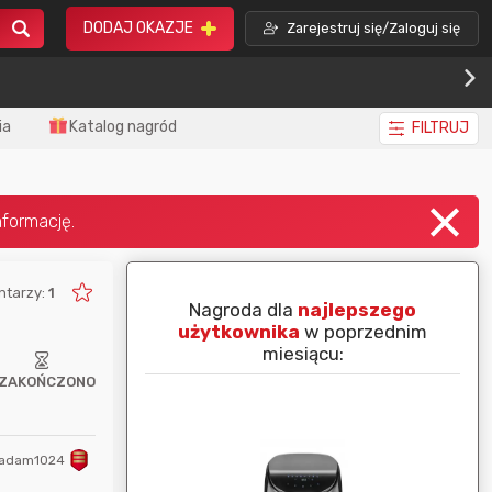
DODAJ OKAZJE
Zarejestruj się/Zaloguj się
ia
Katalog nagród
FILTRUJ
ntarzy:
1
piej ocenianą
Nagroda dla
najlepszego
nim miesiącu:
użytkownika
w poprzednim
miesiącu:
ZAKOŃCZONO
adam1024