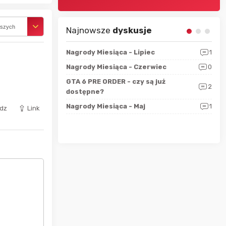
rszych
Najnowsze
dyskusje
sza?
3
Nagrody Miesiąca - Lipiec
1
RAN
 logicznie
Nagrody Miesiąca - Czerwiec
0
Zno
5
ALL
GTA 6 PRE ORDER - czy są już
2
4
dostępne?
Nag
rzec
0
Nagrody Miesiąca - Maj
1
Rapo
dz
Link
Hot