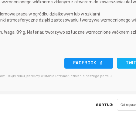
go wzmocnionego włóknem szklanym z otworem do zawieszania ułat
2 minuty temu
bartekcmg
4 godziny temu
lemowa praca w ogródku działkowym lub w szklarni
arunki atmosferyczne dzięki zastosowaniu tworzywa wzmocnionego 
11 minut temu
krzys837
4 godziny temu
 cm, Waga: 89 g, Materiał: tworzywo sztuczne wzmocnione włóknem szk
18 minut temu
wiilow23
5 godzin temu
FACEBOOK
TWI
w. Dzięki temu jesteśmy w stanie utrzymać działanie naszego portalu.
SORTUJ:
Od najsta