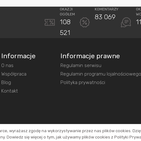
OKAZJI
KOMENTARZY
OK
OGÓŁEM
W
83 069
108
1
521
Informacje
Informacje prawne
O nas
Regulamin serwisu
Współpraca
Regulamin programu lojalnościoweg
Blog
Polityka prywatności
Kontakt
arce, wyrażasz zgodę na wykorzystywanie przez nas plików cookies. Dzi
y. Dowiedz się więcej o tym, jak używamy plików cookies z Polityki Pryw