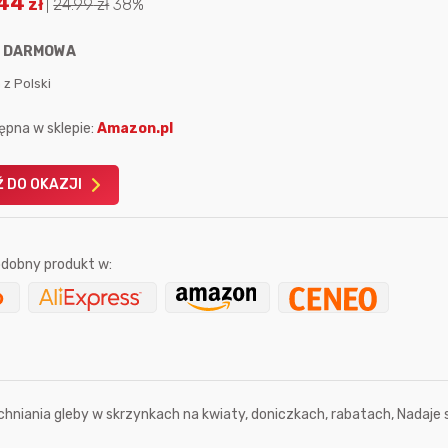
.44
zł
|
24.99
zł
38%
:
DARMOWA
 z Polski
ępna w sklepie:
Amazon.pl
Karta podarunkowa
Karta pod
Allegro 150zł
Amazon 
 DO OKAZJI
W poprzednim mi
Le
dobny produkt w:
9 sekund temu
Mostek
ulchniania gleby w skrzynkach na kwiaty, doniczkach, rabatach, Nadaje 
godzinę temu