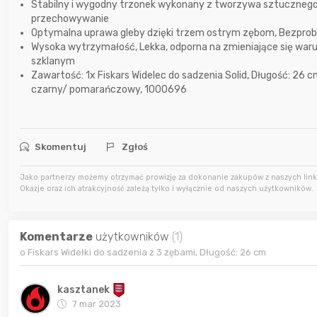
Stabilny i wygodny trzonek wykonany z tworzywa sztuczne
przechowywanie
Optymalna uprawa gleby dzięki trzem ostrym zębom, Bezprob
7 godzin temu
Karka
Wysoka wytrzymałość, Lekka, odporna na zmieniające się w
szklanym
Zawartość: 1x Fiskars Widelec do sadzenia Solid, Długość: 26
9 godzin temu
jasny
czarny/ pomarańczowy, 1000696
9 godzin temu
parsley81
Skomentuj
Zgłoś
Jako partnerzy możemy otrzymać prowizję za dokonanie zakupów z naszych linkó
Okazje oraz ich atrakcyjność zależą tylko i wyłącznie od naszych użytkowników.
Komentarze
użytkowników
(1)
o Fiskars Widełki do sadzenia z 3 zębami, Długość: 26 cm
kasztanek
7 mar 2023