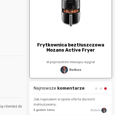
arunkowa
G
250zł
Frytkownica beztłuszczowa
Mozano Active Fryer
esiącu wygrał
W poprzednim miesiącu wygrał
stat
Bolkox
Najnowsze
komentarze
Jak napisalem w opisie oferta dla kont
małouzywany...
9 se
się również do
Maciejlak
5 godzin temu
Bolkox