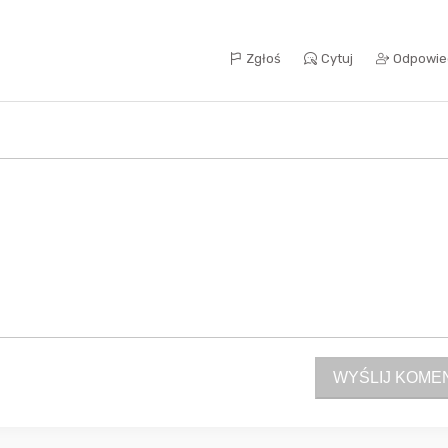
Zgłoś
Cytuj
Odpowie
Sferis - czemu odstra
Czy moze ktos to jakos
wytłumaczyc.
Katalog nagród
Nagrody Miesiąca - Ma
WYŚLIJ KOME