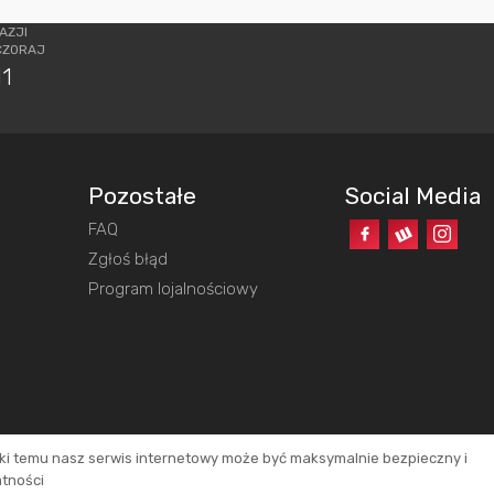
AZJI
CZORAJ
11
Pozostałe
Social Media
FAQ
o
Zgłoś błąd
Program lojalnościowy
ęki temu nasz serwis internetowy może być maksymalnie bezpieczny i
atności