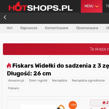
MENU
T
Hot
Najnowsze
Komentowane
Obserwowane
U
Fiskars Widełki do sadzenia z 3 zębami,
dla
najlepszego
Nagroda dla
najlepszego
Długość: 26 cm
ika
w poprzednim
użytkownika
w tym miesiącu:
iesiącu:
Amazon.pl
Dom i ogród
Narzędzia
Narzędzia ogrodnicze
Fiskars
2
- 38%