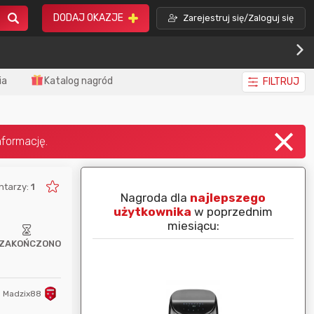
DODAJ OKAZJE
Zarejestruj się/Zaloguj się
ia
Katalog nagród
FILTRUJ
ntarzy:
1
piej ocenianą
Nagroda dla
najlepszego
nim miesiącu:
użytkownika
w poprzednim
miesiącu:
ZAKOŃCZONO
Madzix88