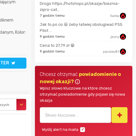
wiającym
Drogo https://hotshops.pl/okazje/bieznia-
Pinkny
2 mi
zipro-cat...
7 godzin temu
Karka
włóknem
darekscorpio
11 m
Jak to po co 😃 żeby łatwiej obsługiwać PS5.
Pilot ...
lanym, Kolor:
9 godzin temu
jasny
18 m
Bolkox
Cena to 27,79 zł 😁
9 godzin temu
parsley81
TTER
Chcesz otrzymać
powiadomienie o
nowej okazji?
Wpisz słowo kluczowe na które chcesz
otrzymać powiadomienie gdy pojawi się nowa
okazja:
rszych
Wyślij alert na maila