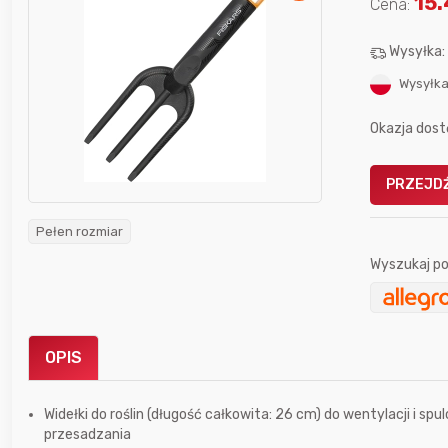
15
Cena:
Wysyłka
Wysyłka
Okazja dost
Gofrownica GÖTZE & JENSEN
a beztłuszczowa
DW900 1600W
PRZEJDŹ
Active Fryer
Pełen rozmiar
im miesiącu wygrał
Wyszukaj po
Bolkox
OPIS
Widełki do roślin (długość całkowita: 26 cm) do wentylacji i sp
5 godzin temu
Bolkox
przesadzania