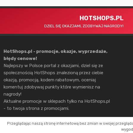
HOTSHOPS.PL
DZIEL SIĘ OKAZJAMI, ZDOBYWAJ NAGRODY!
HotShops.pl - promocje, okazje, wyprzedaże,
błędy cenowe!
Najlepszy w Polsce portal z okazjami, dziel się ze
społecznością HotShops znalezioną przez ciebie
okazją, promocją, kodem rabatowym, oceniaj
komentuj zdobywaj punkty które wymienisz na
nagrody!
Aktualne promocje w sklepach tylko na HotShops.pl
- to twoja strona z promocjami.
Przeglądając naszą stronę internetową bez zmian w swojej przegląd
wygodn
Copyright © 2026 HotShops.pl - Wszelkie prawa zastrzeżone.