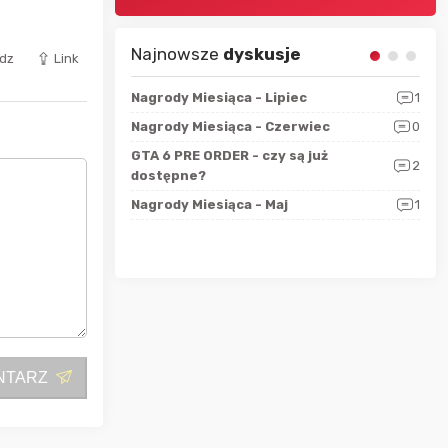
Najnowsze
dyskusje
dz
Link
sza?
3
Nagrody Miesiąca - Lipiec
1
RAN
 logicznie
Nagrody Miesiąca - Czerwiec
0
Zno
5
ALL
GTA 6 PRE ORDER - czy są już
2
4
dostępne?
Nag
rzec
0
Nagrody Miesiąca - Maj
1
Rapo
Hot
NTARZ