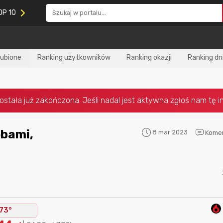
OP 10
lubione
Ranking użytkowników
Ranking okazji
Ranking dn
8 mar 2023
Kome
Nagroda za
najlepiej ocenianą
Nagroda za
najle
okazję
w tym miesiącu:
okazję
w poprzed
73°