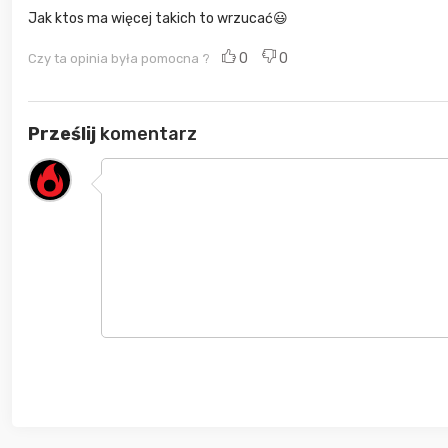
Jak ktos ma więcej takich to wrzucać😃
0
0
Czy ta opinia była pomocna ?
Prześlij
komentarz