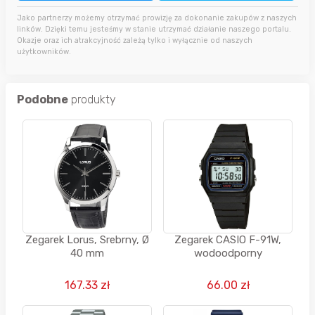
Jako partnerzy możemy otrzymać prowizję za dokonanie zakupów z naszych
linków. Dzięki temu jesteśmy w stanie utrzymać działanie naszego portalu.
Okazje oraz ich atrakcyjność zależą tylko i wyłącznie od naszych
użytkowników.
Podobne
produkty
Zegarek Lorus, Srebrny, Ø
Zegarek CASIO F-91W,
40 mm
wodoodporny
167.33 zł
66.00 zł