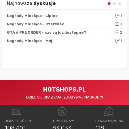
Najnowsze
dyskusje
3
Nagrody Miesiąca - Lipiec
1
RAN
5
Nagrody Miesiąca - Czerwiec
0
Zno
4
GTA 6 PRE ORDER - czy są już dostępne?
2
Nag
0
Nagrody Miesiąca - Maj
1
Rap
HOTSHOPS.PL
DZIEL SIĘ OKAZJAMI, ZDOBYWAJ NAGRODY!
OKAZJI OGÓŁEM
KOMENTARZY
OKAZJI WCZORAJ
108 410
83 033
118