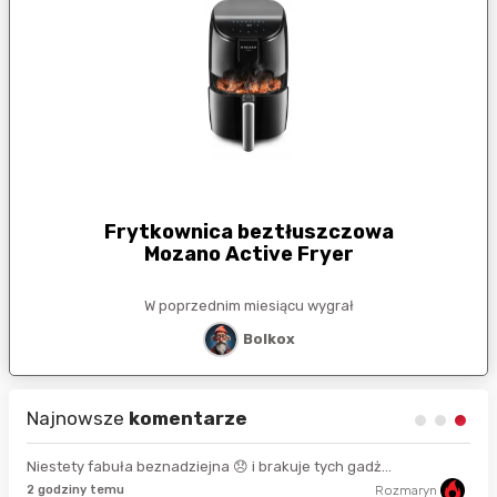
Frytkownica beztłuszczowa
Mozano Active Fryer
W poprzednim miesiącu wygrał
Bolkox
Najnowsze
komentarze
Niestety fabuła beznadziejna 😞 i brakuje tych gadż...
2 godziny temu
Rozmaryn
8 s