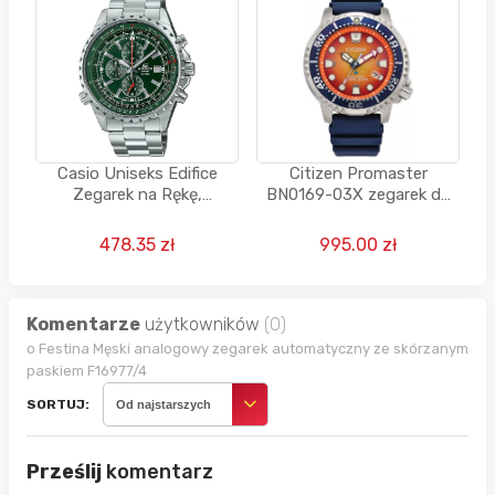
Casio Uniseks Edifice
Citizen Promaster
Zegarek na Rękę,
BN0169-03X zegarek do
Srebrny/Zielony, Ø 45 mm
nurkowania
478.35 zł
995.00 zł
Komentarze
użytkowników
(0)
o Festina Męski analogowy zegarek automatyczny ze skórzanym
paskiem F16977/4
SORTUJ:
Od najstarszych
Prześlij
komentarz