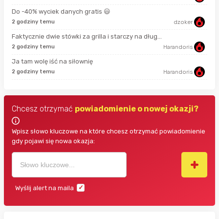
Do -40% wyciek danych gratis 😃
2 godziny temu
dzoker
58 
Faktycznie dwie stówki za grilla i starczy na dług...
2 godziny temu
Harandoris
min
Ja tam wolę iść na siłownię
2 godziny temu
Harandoris
19 
Chcesz otrzymać
powiadomienie o nowej okazji?
Wpisz słowo kluczowe na które chcesz otrzymać powiadomienie
gdy pojawi się nowa okazja:
Wyślij alert na maila