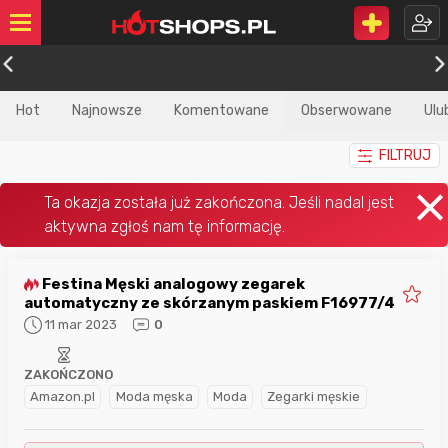
Hot
Najnowsze
Komentowane
Obserwowane
Ulu
FILTRUJ
Festina Męski analogowy zegarek
automatyczny ze skórzanym paskiem F16977/4
11 mar 2023
0
ZAKOŃCZONO
Amazon.pl
Moda męska
Moda
Zegarki męskie