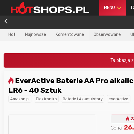
MENU
T
Hot
Najnowsze
Komentowane
Obserwowane
U
EverActive Baterie AA Pro alkaliczne Mignon
dla
najlepszego
Nagroda dla
najlepszego
LR6 - 40 Sztuk
ika
w poprzednim
użytkownika
w tym miesiącu:
iesiącu:
Amazon.pl
Elektronika
Baterie i Akumulatory
everActive
2
26
Cena: