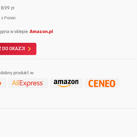
:
8.99 zł
 z Polski
ępna w sklepie:
Amazon.pl
Karta podarunkowa
Karta pod
 DO OKAZJI
Allegro 150zł
Amazon 
W poprzednim mi
dobny produkt w:
Le
sekundę temu
Bolkox
6 minut temu