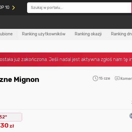
OP 10
lubione
Ranking użytkowników
Ranking okazji
Ranking dn
15 cze
Komen
Nagroda za
najlepiej ocenianą
Nagroda za
najle
okazję
w tym miesiącu:
okazję
w poprzed
32°
.30
zł