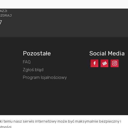
AZJI
CZORAJ
7
Pozostałe
Social Media
FAQ
o
Zgłoś błąd
Program lojalnościowy
ęki temu nasz serwis internetowy może być maksymalnie bezpieczny i
atności