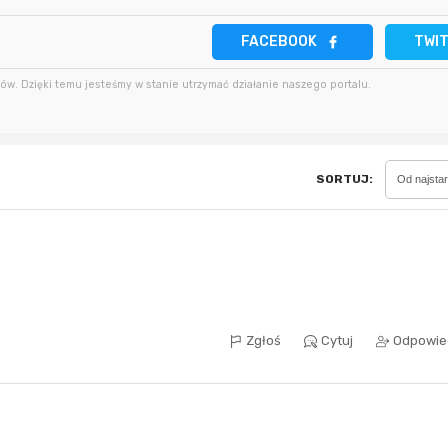
FACEBOOK
TWI
27 minut temu
minutę temu
Bolkox
w. Dzięki temu jesteśmy w stanie utrzymać działanie naszego portalu.
2 godziny temu
3 minuty temu
Bolkox
10 godzin temu
5 minut temu
Bolkox
SORTUJ:
Od najsta
Zgłoś
Cytuj
Odpowie