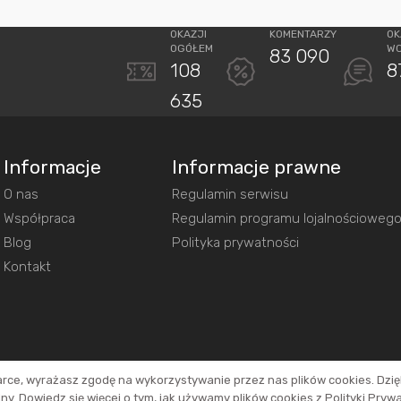
OKAZJI
KOMENTARZY
OK
OGÓŁEM
W
83 090
108
8
635
Informacje
Informacje prawne
O nas
Regulamin serwisu
Współpraca
Regulamin programu lojalnościoweg
Blog
Polityka prywatności
Kontakt
arce, wyrażasz zgodę na wykorzystywanie przez nas plików cookies. Dzi
y. Dowiedz się więcej o tym, jak używamy plików cookies z Polityki Pryw