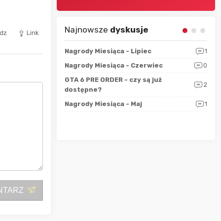
Najnowsze
dyskusje
dz
Link
sza?
3
Nagrody Miesiąca - Lipiec
1
RAN
 logicznie
Nagrody Miesiąca - Czerwiec
0
Zno
5
ALL
GTA 6 PRE ORDER - czy są już
2
4
dostępne?
Nag
rzec
0
Nagrody Miesiąca - Maj
1
Rapo
Hot
NTARZ