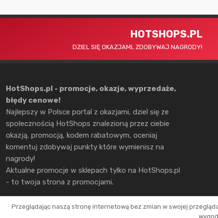
HOTSHOPS.PL
DZIEL SIĘ OKAZJAMI, ZDOBYWAJ NAGRODY!
HotShops.pl - promocje, okazje, wyprzedaże,
błędy cenowe!
Najlepszy w Polsce portal z okazjami, dziel się ze
społecznością HotShops znalezioną przez ciebie
okazją, promocją, kodem rabatowym, oceniaj
komentuj zdobywaj punkty które wymienisz na
nagrody!
Aktualne promocje w sklepach tylko na HotShops.pl
- to twoja strona z promocjami.
Przeglądając naszą stronę internetową bez zmian w swojej przegląd
wygodn
Copyright © 2026 HotShops.pl - Wszelkie prawa zastrzeżone.