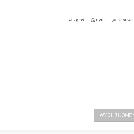
Zgłoś
Cytuj
Odpowie
Sferis - czemu odstra
Czy moze ktos to jakos
wytłumaczyc.
Katalog nagród
Nagrody Miesiąca - Ma
WYŚLIJ KOME