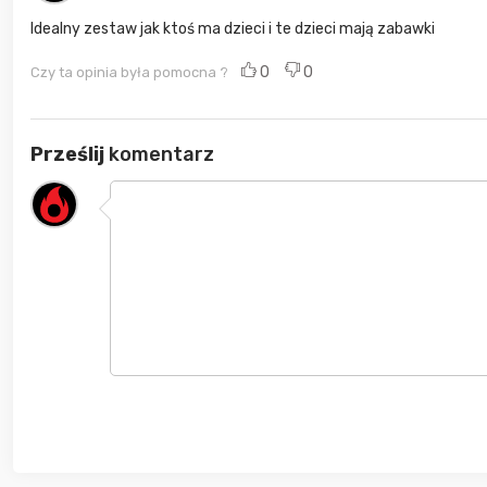
Idealny zestaw jak ktoś ma dzieci i te dzieci mają zabawki
0
0
Czy ta opinia była pomocna ?
Prześlij
komentarz