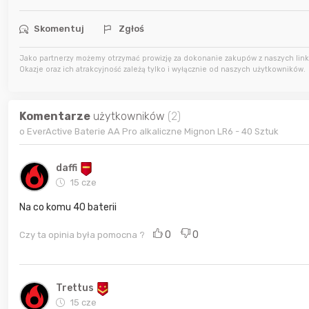
11 godzin temu
kaczorek231997
Skomentuj
Zgłoś
11 godzin temu
Agata_Wa
Jako partnerzy możemy otrzymać prowizję za dokonanie zakupów z naszych linkó
Okazje oraz ich atrakcyjność zależą tylko i wyłącznie od naszych użytkowników.
12 godzin temu
wiedzma
Komentarze
użytkowników
(2)
o EverActive Baterie AA Pro alkaliczne Mignon LR6 - 40 Sztuk
daffi
15 cze
Na co komu 40 baterii
0
0
Czy ta opinia była pomocna ?
Trettus
15 cze