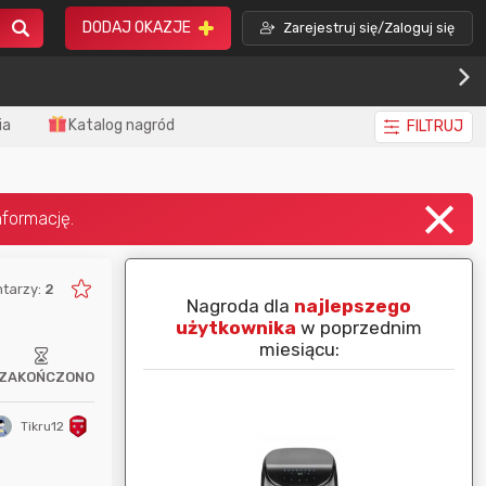
DODAJ OKAZJE
Zarejestruj się/Zaloguj się
ia
Katalog nagród
FILTRUJ
tarzy:
2
piej ocenianą
Nagroda dla
najlepszego
nim miesiącu:
użytkownika
w poprzednim
miesiącu:
ZAKOŃCZONO
Tikru12