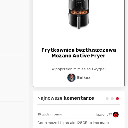
arunkowa
G
250zł
Frytkownica beztłuszczowa
Mozano Active Fryer
esiącu wygrał
W poprzednim miesiącu wygrał
stat
Bolkox
Najnowsze
komentarze
10 godzin temu
krzychu77
Cena może i fajna ale 128GB to imo mało
Bolkox
seku