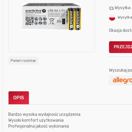
Wysyłka
Wysyłka
Okazja dost
Gofrownica GÖTZE & JENSEN
PRZEJDŹ
a beztłuszczowa
DW900 1600W
Active Fryer
Pełen rozmiar
Wyszukaj po
im miesiącu wygrał
Bolkox
OPIS
Bardzo wysoka wydajność urządzenia
10 godzin temu
krzychu77
Wysoki komfort użytkowania
Profesjonalna jakość wykonania