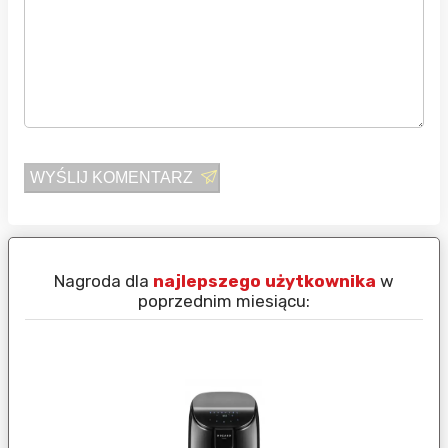
WYŚLIJ KOMENTARZ
Nagroda dla
najlepszego użytkownika
w
N
poprzednim miesiącu: