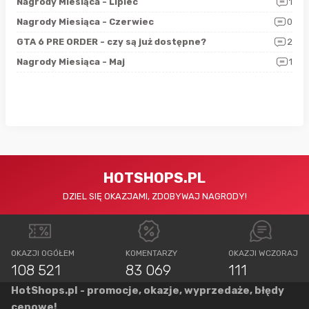
3
Nagrody Miesiąca - Lipiec
1
RAN
5
Nagrody Miesiąca - Czerwiec
0
Zno
4
GTA 6 PRE ORDER - czy są już dostępne?
2
Nag
0
Nagrody Miesiąca - Maj
1
Rap
HOTSHOPS.PL
DZIEL SIĘ OKAZJAMI, ZDOBYWAJ NAGRODY!
OKAZJI OGÓŁEM
KOMENTARZY
OKAZJI WCZORAJ
108 521
83 069
111
HotShops.pl - promocje, okazje, wyprzedaże, błędy
cenowe!