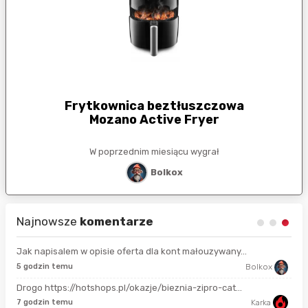
Frytkownica beztłuszczowa
Mozano Active Fryer
W poprzednim miesiącu wygrał
Bolkox
Najnowsze
komentarze
Jak napisalem w opisie oferta dla kont małouzywany...
9 s
5 godzin temu
Bolkox
Drogo https://hotshops.pl/okazje/bieznia-zipro-cat...
2 m
7 godzin temu
Karka