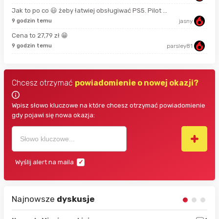
Jak to po co 😃 żeby łatwiej obsługiwać PS5. Pilot ...
11 
9 godzin temu
jasny
Cena to 27,79 zł 😁
18 
9 godzin temu
parsley81
Chcesz otrzymać
powiadomienie o nowej okazji?
Wpisz słowo kluczowe na które chcesz otrzymać powiadomienie
gdy pojawi się nowa okazja:
Wyślij alert na maila
Najnowsze
dyskusje