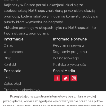
Najlepszy w Polsce portal z okazjami, dziel się ze
społecznością HotShops znalezioną przez ciebie okazją,
promocją, kodem rabatowym, oceniaj komentuj zdobywaj
punkty które wymienisz na nagrody!
Aktualne promocje w sklepach tylko na HotShops.pl - to
twoja strona z promocjami.
Informacje
Informacje prawne
O nas
Regulamin serwisu
Współpraca
Regulamin programu
Blog
lojalnościowego
Kontakt
Polityka prywatności
Pozostałe
Social Media
FAQ
Zgłoś błąd
Program lojalnościowy
Przeglądając naszą stronę internetową bez zmian w swojej
przeglądarce, wyrażasz zgodę na wykorzystywanie przez nas plików
cookies. Dzięki temu nasz serwis internetowy może być maksymalnie