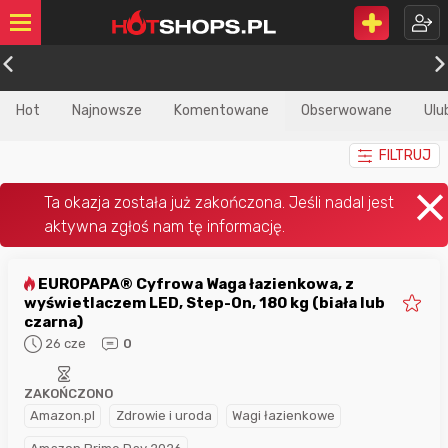
Hot
Najnowsze
Komentowane
Obserwowane
Ulu
FILTRUJ
EUROPAPA® Cyfrowa Waga łazienkowa, z
wyświetlaczem LED, Step-On, 180 kg (biała lub
czarna)
26 cze
0
ZAKOŃCZONO
Amazon.pl
Zdrowie i uroda
Wagi łazienkowe