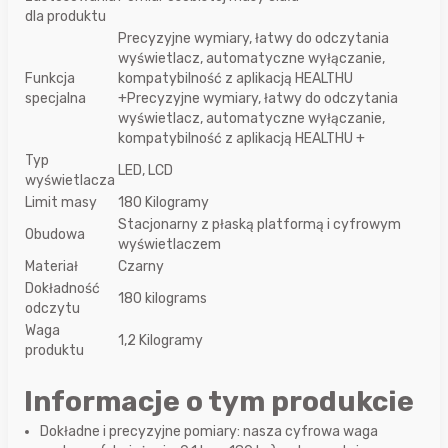
dla produktu
Precyzyjne wymiary, łatwy do odczytania
wyświetlacz, automatyczne wyłączanie,
Funkcja
kompatybilność z aplikacją HEALTHU
specjalna
+Precyzyjne wymiary, łatwy do odczytania
wyświetlacz, automatyczne wyłączanie,
kompatybilność z aplikacją HEALTHU +
Typ
LED, LCD
wyświetlacza
Limit masy
180 Kilogramy
Stacjonarny z płaską platformą i cyfrowym
Obudowa
wyświetlaczem
Materiał
Czarny
Dokładność
180 kilograms
odczytu
Waga
1,2 Kilogramy
produktu
Informacje o tym produkcie
Dokładne i precyzyjne pomiary: nasza cyfrowa waga