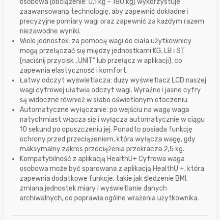
osobowa (obciążenie: 0,1 kg – 180 kg) wykorzystuje
zaawansowaną technologię, aby zapewnić dokładne i
precyzyjne pomiary wagi oraz zapewnić za każdym razem
niezawodne wyniki.
Wiele jednostek: za pomocą wagi do ciała użytkownicy
mogą przełączać się między jednostkami KG, LB i ST
(naciśnij przycisk „UNIT” lub przełącz w aplikacji), co
zapewnia elastyczność i komfort.
Łatwy odczyt wyświetlacza: duży wyświetlacz LCD naszej
wagi cyfrowej ułatwia odczyt wagi. Wyraźne i jasne cyfry
są widoczne również w słabo oświetlonym otoczeniu.
Automatyczne wyłączanie: po wejściu na wagę waga
natychmiast włącza się i wyłącza automatycznie w ciągu
10 sekund po opuszczeniu jej. Ponadto posiada funkcję
ochrony przed przeciążeniem, która wyłącza wagę, gdy
maksymalny zakres przeciążenia przekracza 2,5 kg.
Kompatybilność z aplikacją HealthU+ Cyfrowa waga
osobowa może być sparowana z aplikacją HealthU +, która
zapewnia dodatkowe funkcje, takie jak śledzenie BMI,
zmiana jednostek miary i wyświetlanie danych
archiwalnych, co poprawia ogólne wrażenia użytkownika.