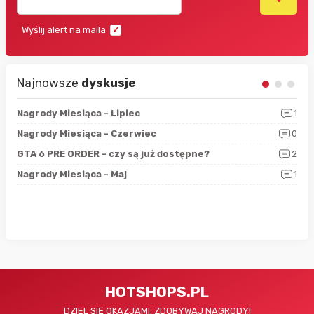
Wyślij alert na maila
Najnowsze
dyskusje
3
Nagrody Miesiąca - Lipiec
1
RAN
5
Nagrody Miesiąca - Czerwiec
0
Zno
4
GTA 6 PRE ORDER - czy są już dostępne?
2
Nag
0
Nagrody Miesiąca - Maj
1
Rap
HOTSHOPS.PL
DZIEL SIĘ OKAZJAMI, ZDOBYWAJ NAGRODY!