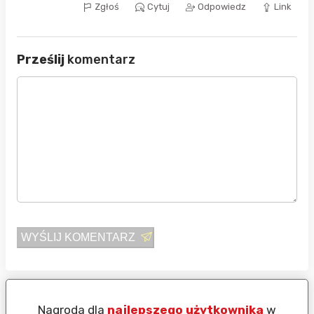
Zgłoś
Cytuj
Odpowiedz
Link
Prześlij
komentarz
WYŚLIJ KOMENTARZ
Nagroda dla
najlepszego użytkownika
w
N