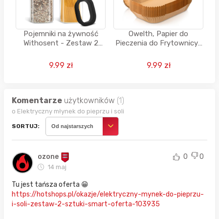
Pojemniki na żywność
Owelth, Papier do
Withosent - Zestaw 2
Pieczenia do Frytownicyj,
sztuk
300 Sztuk, wym.
20,5x14cm
9.99 zł
9.99 zł
Komentarze
użytkowników
(1)
o Elektryczny młynek do pieprzu i soli
SORTUJ:
Od najstarszych
ozone
0
0
14 maj
Tu jest tańsza oferta 😁
https://hotshops.pl/okazje/elektryczny-mynek-do-pieprzu-
i-soli-zestaw-2-sztuki-smart-oferta-103935