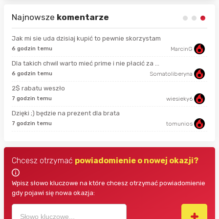
Najnowsze
komentarze
Jak mi sie uda dzisiaj kupić to pewnie skorzystam
6 godzin temu
MarcinG
13 
Dla takich chwil warto mieć prime i nie płacić za ...
6 godzin temu
Somatoliberyna
god
2$ rabatu weszło
7 godzin temu
wiesieky6
3 g
Dzięki ;) będzie na prezent dla brata
7 godzin temu
tomunios
3 g
Chcesz otrzymać
powiadomienie o nowej okazji?
Wpisz słowo kluczowe na które chcesz otrzymać powiadomienie
gdy pojawi się nowa okazja: