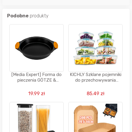
Podobne
produkty
[Media Expert] Forma do
KICHLY Szklane pojemniki
pieczenia GÖTZE &
do przechowywania
JENSEN KA119 (22.3 x 24.5
żywności, bez BPA - 16
cm)
sztuk (8 pojemników i 8
19.99 zł
85.49 zł
pokrywek)