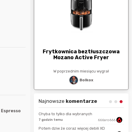
arunkowa
G
250zł
Frytkownica beztłuszczowa
Mozano Active Fryer
esiącu wygrał
W poprzednim miesiącu wygrał
stat
Bolkox
Najnowsze
komentarze
, Espresso
Chyba to tylko dla wybranych
wiedzma
7 godzin temu
666aro666
11 s
Potem dziw że coraz więcej debili XD
4 mi