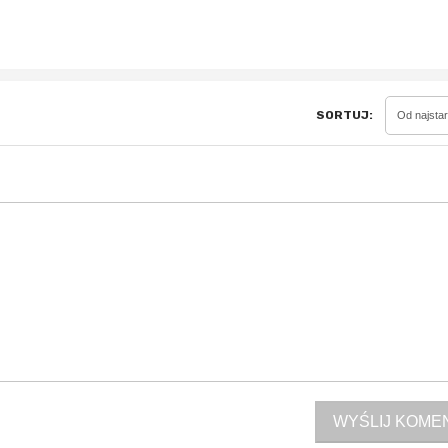
Sferis - czemu odstra
Czy moze ktos to jakos
SORTUJ:
Od najsta
wytłumaczyc.
Katalog nagród
Nagrody Miesiąca - Ma
WYŚLIJ KOME