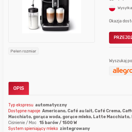
Wysyłka
Okazja dost
PRZEJDŹ
Gofrownica GÖTZE & JENSEN
a beztłuszczowa
DW900 1600W
Pełen rozmiar
Active Fryer
Wyszukaj po
im miesiącu wygrał
Bolkox
OPIS
Typ ekspresu
automatyczny
Dostępne napoje
Americano, Café au lait, Café Crema, Caf
Macchiato, gorąca woda, gorące mleko, Latte Macchiato, 
7 godzin temu
666aro666
Ciśnienie / Moc
15 barów / 1500 W
System spieniający mleko
zintegrowany