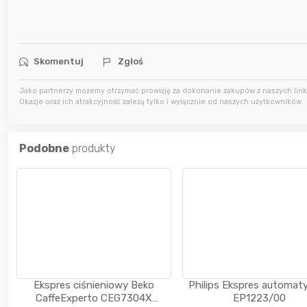
7 godzin temu
JackHammer
7 godzin temu
zaq111
Skomentuj
Zgłoś
8 godzin temu
sudi242
Jako partnerzy możemy otrzymać prowizję za dokonanie zakupów z naszych linkó
Okazje oraz ich atrakcyjność zależą tylko i wyłącznie od naszych użytkowników.
Podobne
produkty
Ekspres ciśnieniowy Beko
Philips Ekspres automat
CaffeExperto CEG7304X
EP1223/00