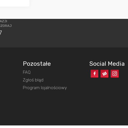
AZJI
CZORAJ
7
Pozostałe
Social Media
FAQ
o
Zgłoś błąd
Program lojalnościowy