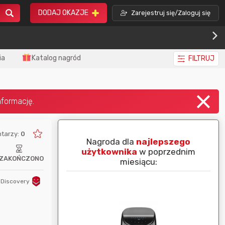
DODAJ OKAZJE
Zarejestruj się/Zaloguj się
ia
Katalog nagród
FILTRUJ
tarzy:
0
piej ocenianą
Nagroda dla
najlepszego
nim miesiącu:
użytkownika
w poprzednim
ZAKOŃCZONO
miesiącu:
Discovery