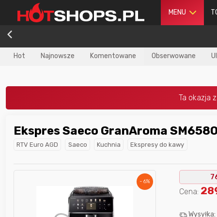
MENU
T
Hot
Najnowsze
Komentowane
Obserwowane
U
Ekspres Saeco GranAroma SM658
dla
najlepszego
Nagroda dla
najlepszego
RTV Euro AGD
Saeco
Kuchnia
Ekspresy do kawy
ika
w poprzednim
użytkownika
w tym miesiącu:
iesiącu:
7
- 6%
28
Cena:
Wysyłka