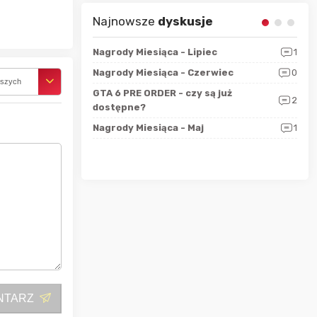
Najnowsze
dyskusje
sza?
3
Nagrody Miesiąca - Lipiec
1
RAN
 logicznie
Nagrody Miesiąca - Czerwiec
0
Zno
5
rszych
ALL
GTA 6 PRE ORDER - czy są już
2
4
dostępne?
Nag
rzec
0
Nagrody Miesiąca - Maj
1
Rapo
Hot
NTARZ