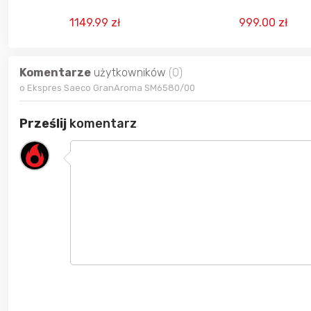
automatyczny 1350W
1149.99 zł
999.00 zł
Komentarze
użytkowników
(0)
o Ekspres Saeco GranAroma SM6580/00
Prześlij
komentarz