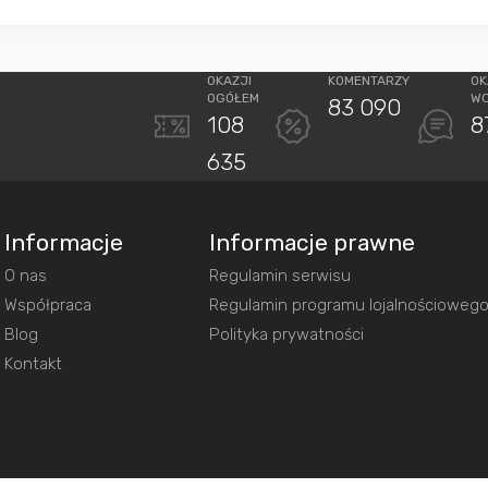
OKAZJI
KOMENTARZY
OK
OGÓŁEM
W
83 090
108
8
635
Informacje
Informacje prawne
O nas
Regulamin serwisu
Współpraca
Regulamin programu lojalnościoweg
Blog
Polityka prywatności
Kontakt