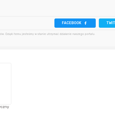
2 godziny temu
47 minut temu
kaczorek231997
FACEBOOK
TWI
4 godziny temu
48 minut temu
Agata_Wa
w. Dzięki temu jesteśmy w stanie utrzymać działanie naszego portalu.
4 godziny temu
yczny