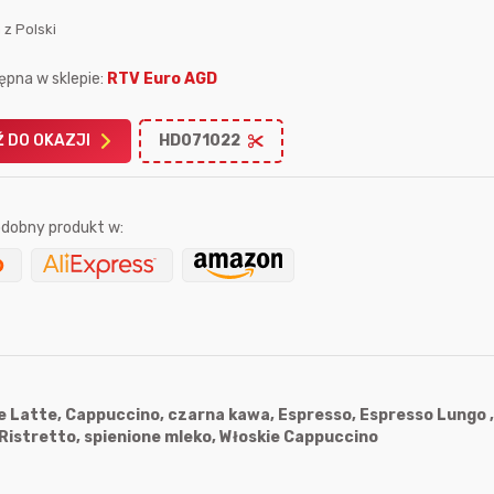
 z Polski
ępna w sklepie:
RTV Euro AGD
 DO OKAZJI
HD071022
Karta podarunkowa
Karta pod
Allegro 150zł
Amazon 
dobny produkt w:
W poprzednim mi
Le
fe Latte, Cappuccino, czarna kawa, Espresso, Espresso Lungo 
Ristretto, spienione mleko, Włoskie Cappuccino
11 sekund temu
trudlewski
godzinę temu
4 minuty temu
krzychu77