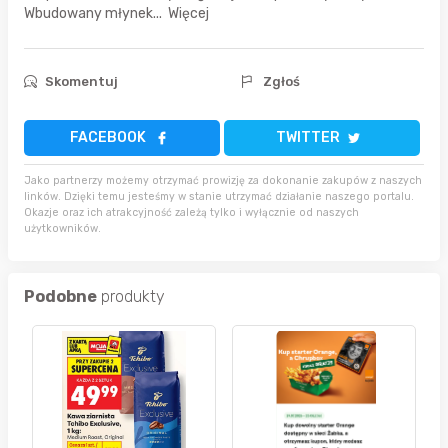
Wbudowany młynek... Więcej
Skomentuj
Zgłoś
FACEBOOK
TWITTER
Jako partnerzy możemy otrzymać prowizję za dokonanie zakupów z naszych
linków. Dzięki temu jesteśmy w stanie utrzymać działanie naszego portalu.
Okazje oraz ich atrakcyjność zależą tylko i wyłącznie od naszych
użytkowników.
Podobne
produkty