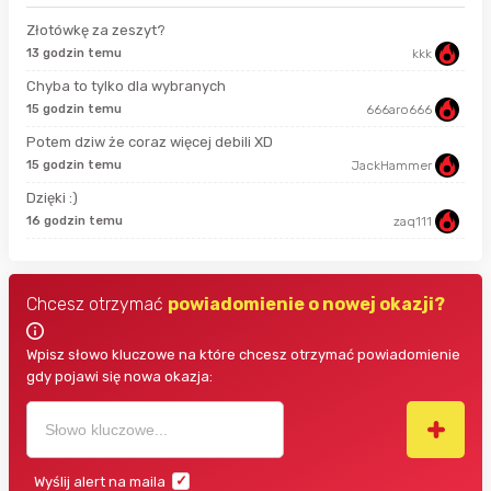
Złotówkę za zeszyt?
13 godzin temu
kkk
38 
Chyba to tylko dla wybranych
15 godzin temu
666aro666
8 g
Potem dziw że coraz więcej debili XD
8 g
15 godzin temu
JackHammer
Dzięki :)
9 g
16 godzin temu
zaq111
Chcesz otrzymać
powiadomienie o nowej okazji?
Wpisz słowo kluczowe na które chcesz otrzymać powiadomienie
gdy pojawi się nowa okazja:
Wyślij alert na maila