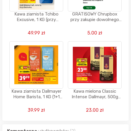
Kawa ziarnista Tchibo
GRATISOWY Chrupbox
Excusive, 1 KG (przy
przy zakupie dowolnego
zakupie 2 opakowań)
startera ORANGE - ŻABKA
49.99 zł
5.00 zł
Kawa ziarnista Dallmayer
Kawa mielona Classic
Home Barista, 1 KG (1+1
Intense Dallmayr, 500g
GRATIS)
(przy zakupie 2 szt.)
39.99 zł
23.00 zł