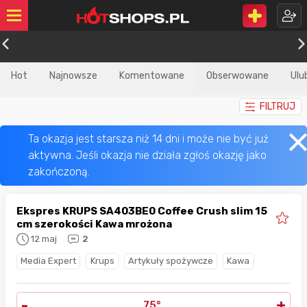
Hot
Najnowsze
Komentowane
Obserwowane
Ulu
FILTRUJ
Ekspres KRUPS SA403BE0 Coffee Crush slim 15
cm szerokości Kawa mrożona
12 maj
2
Media Expert
Krups
Artykuły spożywcze
Kawa
-
+
75°