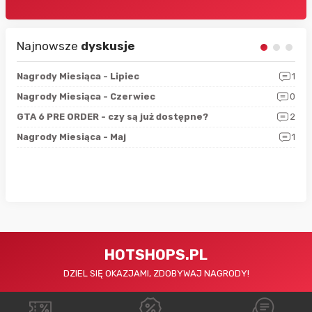
Najnowsze
dyskusje
3
Nagrody Miesiąca - Lipiec
1
RAN
5
Nagrody Miesiąca - Czerwiec
0
Zno
4
GTA 6 PRE ORDER - czy są już dostępne?
2
Nag
0
Nagrody Miesiąca - Maj
1
Rap
HOTSHOPS.PL
DZIEL SIĘ OKAZJAMI, ZDOBYWAJ NAGRODY!