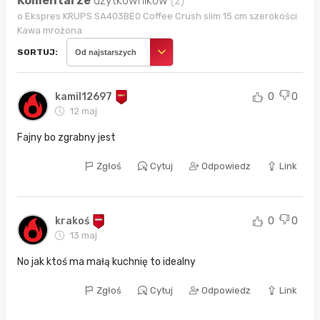
Komentarze
użytkowników
(2)
o Ekspres KRUPS SA403BE0 Coffee Crush slim 15 cm szerokości
Kawa mrożona
SORTUJ:
Od najstarszych
kamil12697
0
0
12 maj
Fajny bo zgrabny jest
Zgłoś
Cytuj
Odpowiedz
Link
krakoś
0
0
13 maj
No jak ktoś ma małą kuchnię to idealny
Zgłoś
Cytuj
Odpowiedz
Link