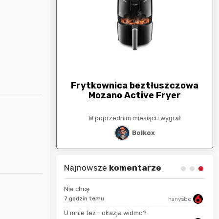
arunkowa
G
250zł
Frytkownica beztłuszczowa
Mozano Active Fryer
esiącu wygrał
W poprzednim miesiącu wygrał
stat
Bolkox
Najnowsze
komentarze
Nie chcę
7 godzin temu
hanysbo
seku
Karka
U mnie też - okazja widmo?