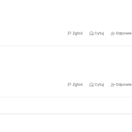
Sferis - czemu odstra
Czy moze ktos to jakos
Zgłoś
Cytuj
Odpowie
wytłumaczyc.
Katalog nagród
Nagrody Miesiąca - Ma
Zgłoś
Cytuj
Odpowie