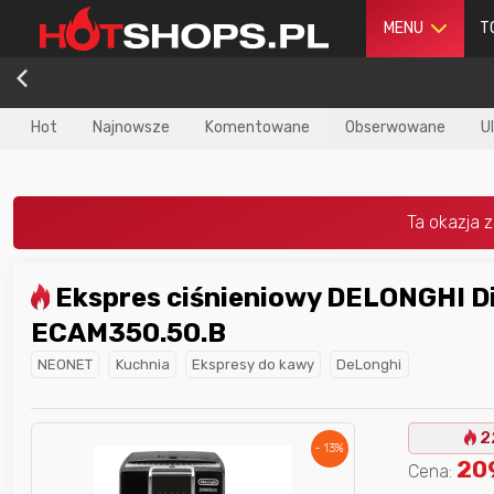
MENU
T
Hot
Najnowsze
Komentowane
Obserwowane
U
Ekspres ciśnieniowy DELONGHI Dinamica
dla
najlepszego
Nagroda dla
najlepszego
ECAM350.50.B
ika
w poprzednim
użytkownika
w tym miesiącu:
iesiącu:
NEONET
Kuchnia
Ekspresy do kawy
DeLonghi
2
- 13%
20
Cena: