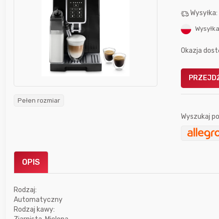
Wysyłka
Wysyłka
Okazja dost
Gofrownica GÖTZE & JENSEN
PRZEJDŹ
a beztłuszczowa
DW900 1600W
Active Fryer
Pełen rozmiar
Wyszukaj po
im miesiącu wygrał
Bolkox
OPIS
Rodzaj:
Automatyczny
7 godzin temu
hanysbo
Rodzaj kawy: