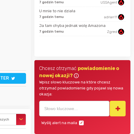
7 godzin temu
USSAgent
18 m
U mnie to nie działa
jasny
7 godzin temu
adrian11
godz
Ja tam chyba jednak wolę Amazona
parsley81
7 godzin temu
Zgred
SeriousSam
godz
Chcesz otrzymać
powiadomienie o
nowej okazji?
TTER
Wpisz słowo kluczowe na które chcesz
otrzymać powiadomienie gdy pojawi się nowa
okazja:
rszych
Wyślij alert na maila