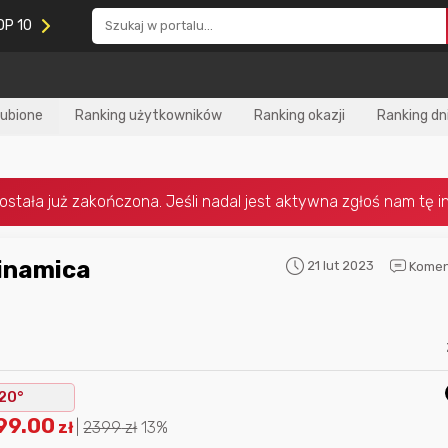
OP 10
lubione
Ranking użytkowników
Ranking okazji
Ranking dn
21 lut 2023
Komen
Nagroda za
najlepiej ocenianą
Nagroda za
najle
okazję
w tym miesiącu:
okazję
w poprzed
20°
99.00
zł
|
2399
zł
13%