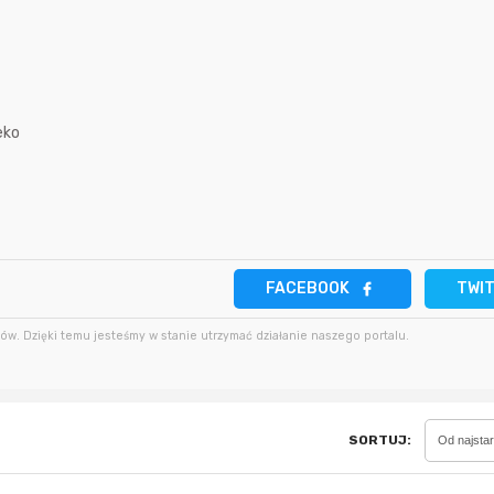
18 minut temu
darekscorpio
5 godzin temu
godzinę temu
Bolkox
5 godzin temu
eko
5 godzin temu
godzinę temu
Bolkox
FACEBOOK
TWI
w. Dzięki temu jesteśmy w stanie utrzymać działanie naszego portalu.
SORTUJ:
Od najsta