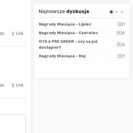
Najnowsze
dyskusje
sza?
3
Nagrody Miesiąca - Lipiec
1
RAN
 logicznie
Nagrody Miesiąca - Czerwiec
0
Zno
dz
Link
5
ALL
GTA 6 PRE ORDER - czy są już
2
4
dostępne?
Nag
rzec
0
Nagrody Miesiąca - Maj
1
Rapo
Hot
dz
Link