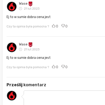
Wase
21 lut 2023
Ej to w sumie dobra cena jest
0
0
Czy ta opinia była pomocna ?
Wase
21 lut 2023
Ej to w sumie dobra cena jest
0
0
Czy ta opinia była pomocna ?
Prześlij
komentarz