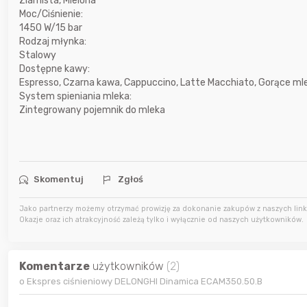
Ziarnista, Mielona
7 godzin temu
USSAgent
Moc/Ciśnienie:
1450 W/15 bar
7 godzin temu
adrian11
Rodzaj młynka:
Stalowy
Dostępne kawy:
7 godzin temu
Zgred
Espresso, Czarna kawa, Cappuccino, Latte Macchiato, Gorące ml
System spieniania mleka:
Zintegrowany pojemnik do mleka
Skomentuj
Zgłoś
Jako partnerzy możemy otrzymać prowizję za dokonanie zakupów z naszych linkó
Okazje oraz ich atrakcyjność zależą tylko i wyłącznie od naszych użytkowników.
Komentarze
użytkowników
(2)
o Ekspres ciśnieniowy DELONGHI Dinamica ECAM350.50.B