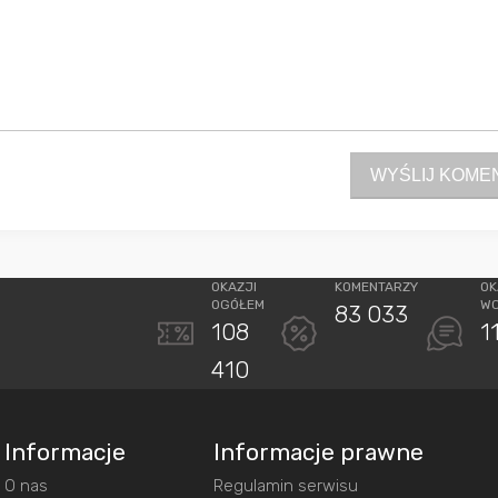
WYŚLIJ KOME
OKAZJI
KOMENTARZY
OK
OGÓŁEM
W
83 033
108
1
410
Informacje
Informacje prawne
O nas
Regulamin serwisu