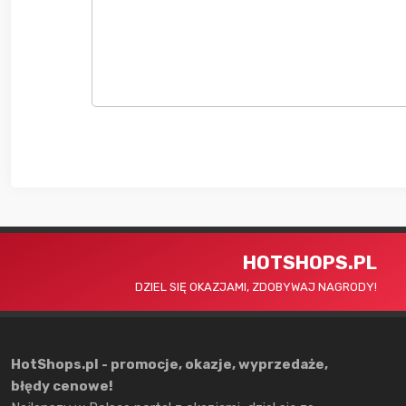
HOTSHOPS.PL
DZIEL SIĘ OKAZJAMI, ZDOBYWAJ NAGRODY!
HotShops.pl - promocje, okazje, wyprzedaże,
błędy cenowe!