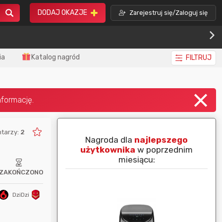
DODAJ OKAZJE
Zarejestruj się/Zaloguj się
ia
Katalog nagród
FILTRUJ
tarzy:
2
piej ocenianą
Nagroda dla
najlepszego
nim miesiącu:
użytkownika
w poprzednim
miesiącu:
ZAKOŃCZONO
DziDzi