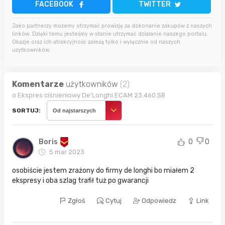
FACEBOOK
TWITTER
Jako partnerzy możemy otrzymać prowizję za dokonanie zakupów z naszych
linków. Dzięki temu jesteśmy w stanie utrzymać działanie naszego portalu.
Okazje oraz ich atrakcyjność zależą tylko i wyłącznie od naszych
użytkowników.
Komentarze
użytkowników
(2)
o Ekspres ciśnieniowy De'Longhi ECAM 23.460.SB
SORTUJ:
Od najstarszych
Boris
0
0
5 mar 2023
osobiście jestem zrażony do firmy de longhi bo miałem 2
ekspresy i oba szlag trafił tuż po gwarancji
Zgłoś
Cytuj
Odpowiedz
Link