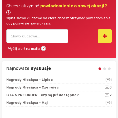
Chcesz otrzymać
powiadomienie o nowej okazji?
Wpisz słowo kluczowe na które chcesz otrzymać powiadomienie
gdy pojawi się nowa okazja:
Wyślij alert na maila
Najnowsze
dyskusje
3
Nagrody Miesiąca - Lipiec
1
RAN
5
Nagrody Miesiąca - Czerwiec
0
Zno
4
GTA 6 PRE ORDER - czy są już dostępne?
2
Nag
0
Nagrody Miesiąca - Maj
1
Rap