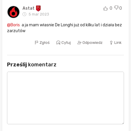
Astat
0
0
5 mar 2023
@Boris
a ja mam własnie De Longhi już od kilku lat i działa bez
zarzutów
Zgłoś
Cytuj
Odpowiedz
Link
Prześlij
komentarz