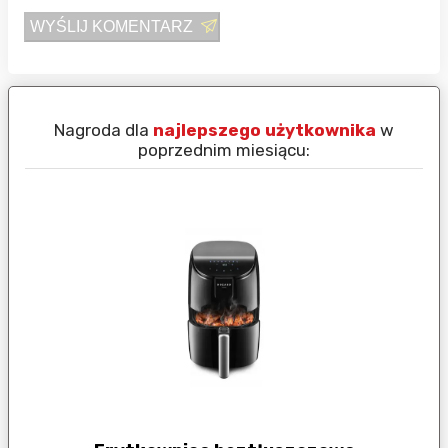
WYŚLIJ KOMENTARZ
Nagroda dla
najlepszego użytkownika
w
N
poprzednim miesiącu: