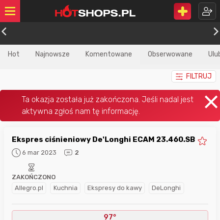
Hot
Najnowsze
Komentowane
Obserwowane
Ulu
FILTRUJ
Ekspres ciśnieniowy De'Longhi ECAM 23.460.SB
6 mar 2023
2
ZAKOŃCZONO
Allegro.pl
Kuchnia
Ekspresy do kawy
DeLonghi
97°