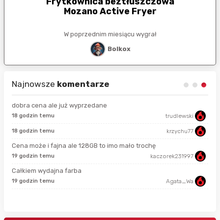
Frytkownica beztłuszczowa
Mozano Active Fryer
W poprzednim miesiącu wygrał
Bolkox
Najnowsze
komentarze
dobra cena ale już wyprzedane
18 godzin temu
trudlewski
50 
18 godzin temu
krzychu77
7 g
Cena może i fajna ale 128GB to imo mało trochę
19 godzin temu
kaczorek231997
7 g
Całkiem wydajna farba
19 godzin temu
Agata_Wa
7 g