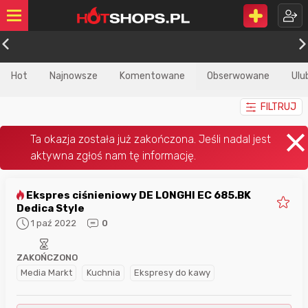
Hot
Najnowsze
Komentowane
Obserwowane
Ulu
FILTRUJ
Ekspres ciśnieniowy DE LONGHI EC 685.BK
Dedica Style
1 paź 2022
0
ZAKOŃCZONO
Media Markt
Kuchnia
Ekspresy do kawy