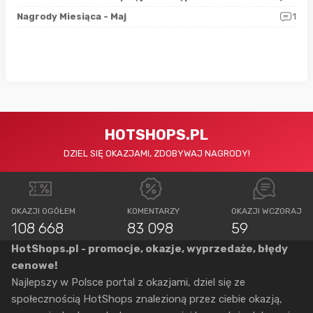
0
Nagrody Miesiąca - Maj
1
Rap
HOTSHOPS.PL
DZIEL SIĘ OKAZJAMI, ZDOBYWAJ NAGRODY!
OKAZJI OGÓŁEM
KOMENTARZY
OKAZJI WCZORAJ
108 668
83 098
59
HotShops.pl - promocje, okazje, wyprzedaże, błędy
cenowe!
Najlepszy w Polsce portal z okazjami, dziel się ze
społecznością HotShops znalezioną przez ciebie okazją,