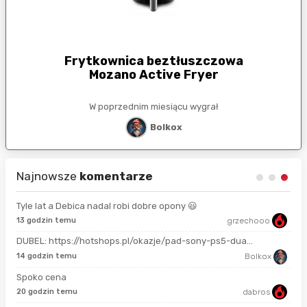
Frytkownica beztłuszczowa
Mozano Active Fryer
W poprzednim miesiącu wygrał
Bolkox
Najnowsze
komentarze
Tyle lat a Debica nadal robi dobre opony 😃
13 godzin temu
grzechooo
Prze
DUBEL: https://hotshops.pl/okazje/pad-sony-ps5-dua...
2 m
14 godzin temu
Bolkox
Spoko cena
18 
20 godzin temu
dabros