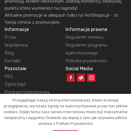
promocją, kodem rabatowym, oceniaj komentuj zdobywaj
punkty które wymienisz na nagrody!
Aktualne promocje w sklepach tylko na HotShops.pl - to
twoja strona z promocjami.
Informacje
Informacje prawne
O nas
Regulamin serwisu
Współpraca
Regulamin programu
Blog
lojalnościowego
Kontakt
Polityka prywatności
Pozostałe
Social Media
FAQ
Zgłoś błąd
Program lojalnościowy
Przeglądając naszą stronę internetową bez zmian w swojej
przeglądarce, wyrażasz zgodę na wykorzystywanie przez nas plików
cookies. Dzięki temu nasz serwis internetowy może być maksymalnie
Copyright © 2026 HotShops.pl - Wszelkie prawa zastrzeżone.
bezpieczny i wygodny. Dowiedz się więcej o tym, jak używamy plików
Jako partnerzy możemy otrzymać prowizję za dokonanie zakupów z naszych
cookies z Polityki Prywatności
linków. Dzięki temu jesteśmy w stanie utrzymać działanie naszego portalu.