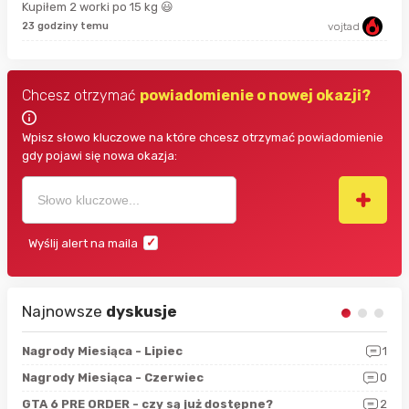
Kupiłem 2 worki po 15 kg 😃
3 g
23 godziny temu
vojtad
Chcesz otrzymać
powiadomienie o nowej okazji?
Wpisz słowo kluczowe na które chcesz otrzymać powiadomienie
gdy pojawi się nowa okazja:
Wyślij alert na maila
Najnowsze
dyskusje
3
Nagrody Miesiąca - Lipiec
1
RAN
5
Nagrody Miesiąca - Czerwiec
0
Zno
4
GTA 6 PRE ORDER - czy są już dostępne?
2
Nag