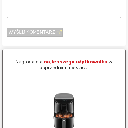
WYŚLIJ KOMENTARZ
Nagroda dla
najlepszego użytkownika
w
N
poprzednim miesiącu: