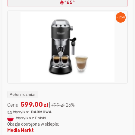
165°
- 25%
Pełen rozmiar
599.00
Cena:
zł
|
799
zł
25%
Wysyłka:
DARMOWA
Wysyłka z Polski
Okazja dostępna w sklepie:
Media Markt