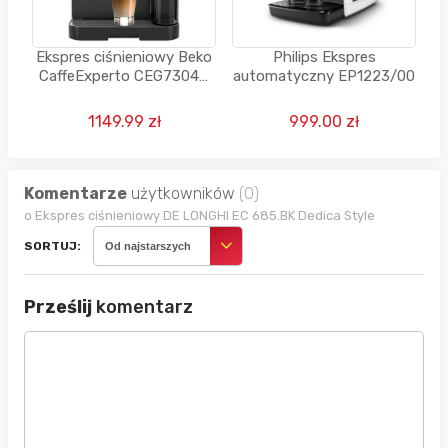
Ekspres ciśnieniowy Beko
Philips Ekspres
CaffeExperto CEG7304X
automatyczny EP1223/00
automatyczny 1350W
1149.99 zł
999.00 zł
Komentarze
użytkowników
(0)
o Ekspres ciśnieniowy DE LONGHI EC 685.BK Dedica Style
SORTUJ:
Od najstarszych
Prześlij
komentarz