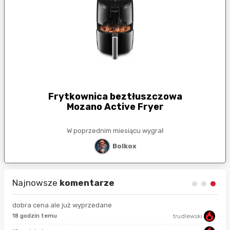
Frytkownica beztłuszczowa
Mozano Active Fryer
W poprzednim miesiącu wygrał
Bolkox
Najnowsze
komentarze
dobra cena ale już wyprzedane
18 godzin temu
trudlewski
50 