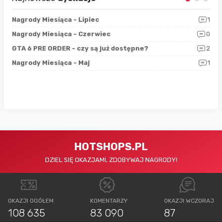
3
Nagrody Miesiąca - Lipiec
1
RAN
5
Nagrody Miesiąca - Czerwiec
0
Zno
4
GTA 6 PRE ORDER - czy są już dostępne?
2
Nag
0
Nagrody Miesiąca - Maj
1
Rap
HOTSHOPS.PL
DZIEL SIĘ OKAZJAMI, ZDOBYWAJ NAGRODY!
OKAZJI OGÓŁEM
KOMENTARZY
OKAZJI WCZORAJ
108 635
83 090
87