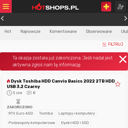
Hot
Najnowsze
Komentowane
Obserwowane
Ulu
FILTRUJ
Dysk Toshiba HDD Canvio Basics 2022 2TB HDD
USB 3.2 Czarny
5 cze
0
ZAKOŃCZONO
RTV Euro AGD
Toshiba
Laptopy i komputery
Podzespoły komputerowe
Dyski HDD i SSD