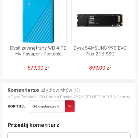
Dysk zewnętrzny WD 4 TB
Dysk SAMSUNG 990 EVO
My Passport Portable
Plus 2TB SSD
HDD USB 3.0
579.00 zł
899.00 zł
Komentarze
użytkowników
(0)
o Dysk Toshiba HDD Canvio Basics 2022 2TB HDD USB 3.2 Czarny
SORTUJ:
Od najstarszych
Prześlij
komentarz