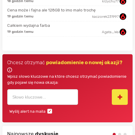
18 godzin temu
krzychu77
7 g
Cena może i fajna ale 128GB to imo mało trochę
19 godzin temu
kaczorek231997
7 g
Całkiem wydajna farba
19 godzin temu
Agata_Wa
7 g
Chcesz otrzymać
powiadomienie o nowej okazji?
Wpisz słowo kluczowe na które chcesz otrzymać powiadomienie
gdy pojawi się nowa okazja:
Wyślij alert na maila
Najnowsze
dyskusje