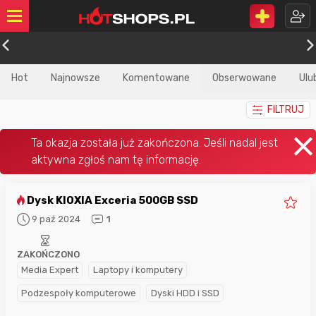
Hot
Najnowsze
Komentowane
Obserwowane
Ulu
FILTRUJ
Dysk KIOXIA Exceria 500GB SSD
9 paź 2024
1
ZAKOŃCZONO
Media Expert
Laptopy i komputery
Podzespoły komputerowe
Dyski HDD i SSD