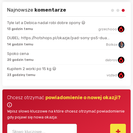
Najnowsze
komentarze
Tyle lat a Debica nadal robi dobre opony 😃
13 godzin temu
grzechooo
Prze
DUBEL: https://hotshops.pl/okazje/pad-sony-ps5-dua...
2 m
14 godzin temu
Bolkox
Spoko cena
18 
20 godzin temu
dabros
Kupiłem 2 worki po 15 kg 😃
3 g
23 godziny temu
vojtad
Chcesz otrzymać
powiadomienie o nowej okazji?
Wpisz słowo kluczowe na które chcesz otrzymać powiadomienie
gdy pojawi się nowa okazja: