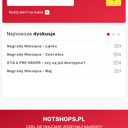
Wyślij alert na maila
Najnowsze
dyskusje
3
Nagrody Miesiąca - Lipiec
1
RAN
5
Nagrody Miesiąca - Czerwiec
0
Zno
4
GTA 6 PRE ORDER - czy są już dostępne?
2
Nag
0
Nagrody Miesiąca - Maj
1
Rap
HOTSHOPS.PL
DZIEL SIĘ OKAZJAMI, ZDOBYWAJ NAGRODY!