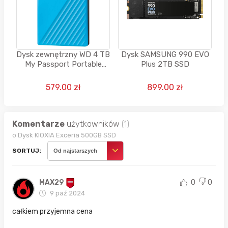
Dysk zewnętrzny WD 4 TB
Dysk SAMSUNG 990 EVO
My Passport Portable
Plus 2TB SSD
HDD USB 3.0
579.00 zł
899.00 zł
Komentarze
użytkowników
(1)
o Dysk KIOXIA Exceria 500GB SSD
SORTUJ:
Od najstarszych
MAX29
0
0
9 paź 2024
całkiem przyjemna cena