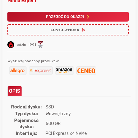
Media Expert
PRZEJDŹ DO OKAZJI
L0910-311024
edzio-1991
Wyszukaj podobny produkt w:
OPIS
Rodzaj dysku:
SSD
Typ dysku:
Wewnętrzny
Pojemność
500 GB
dysku:
Interfejs:
PCI Express x4 NVMe