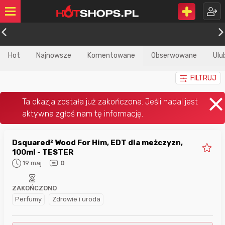
Hot
Najnowsze
Komentowane
Obserwowane
Ulu
FILTRUJ
Dsquared² Wood For Him, EDT dla meżczyzn,
100ml - TESTER
19 maj
0
ZAKOŃCZONO
Perfumy
Zdrowie i uroda