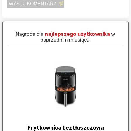
WYŚLIJ KOMENTARZ
Nagroda dla
najlepszego użytkownika
w
N
poprzednim miesiącu:
Frytkownica beztłuszczowa