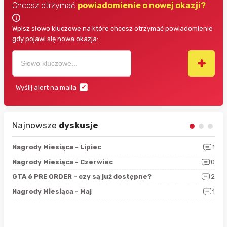
Chcesz otrzymać
powiadomienie o nowej okazji?
Wpisz słowo kluczowe na które chcesz otrzymać powiadomienie
gdy pojawi się nowa okazja:
Wyślij alert na maila
Najnowsze
dyskusje
3
Nagrody Miesiąca - Lipiec
1
RAN
5
Nagrody Miesiąca - Czerwiec
0
Zno
4
GTA 6 PRE ORDER - czy są już dostępne?
2
Nag
0
Nagrody Miesiąca - Maj
1
Rap