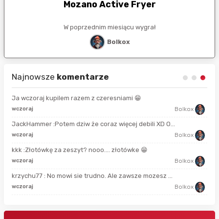
Mozano Active Fryer
W poprzednim miesiącu wygrał
Bolkox
Najnowsze
komentarze
Ja wczoraj kupilem razem z czeresniami 😁
13 
wczoraj
Bolkox
JackHammer :Potem dziw że coraz więcej debili XD O...
44 
wczoraj
Bolkox
kkk :Złotówkę za zeszyt? nooo…. złotówke 😁
7 g
wczoraj
Bolkox
krzychu77 : No mowi sie trudno. Ale zawsze mozesz ...
10 
wczoraj
Bolkox