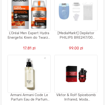
L'Oréal Men Expert Hydra
[MediaMarkt] Depilator
Energetic Krem do Twarzy,
PHILIPS BRE247/00
50 m
Niebieski
17.81 zł
99.00 zł
Armani Armani Code Le
Viktor & Rolf Spicebomb
Parfum Eau de Parfum
Infrared, Woda
REFILL, Perfumy dla
perfumowana dla