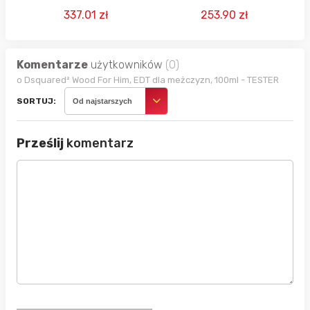
mężczyzn, 150 ml -
mężczyzn, 90 ML
337.01 zł
253.90 zł
uzupełnienie
Komentarze
użytkowników
(0)
o Dsquared² Wood For Him, EDT dla meżczyzn, 100ml - TESTER
SORTUJ:
Od najstarszych
Prześlij
komentarz