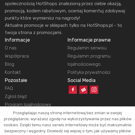
społecznością HotShops znalezioną przez ciebie okazją,
promocją, kodem rabatowym, oceniaj komentuj zdobywaj
punkty które wymienisz na nagrody!
Aktualne promocje w sklepach tylko na HotShops.pl - to
twoja strona z promocjami.
Informacje
Informacje prawne
O nas
Regulamin serwisu
Współpraca
Regulamin programu
Blog
lojalnościowego
Kontakt
Polityka prywatności
Pozostałe
Social Media
FAQ
Zgłoś błąd
Program lojalnościowy
Przeglądając naszą stronę internetową bez zmian w swojej
przeglądarce, wyrażasz zgodę na wykorzystywanie przez nas plików
cookies. Dzięki temu nasz serwis internetowy może być maksymalnie
Copyright © 2026 HotShops.pl - Wszelkie prawa zastrzeżone.
bezpieczny i wygodny. Dowiedz się więcej o tym, jak używamy plików
Jako partnerzy możemy otrzymać prowizję za dokonanie zakupów z naszych