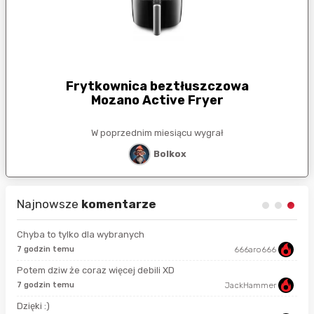
Frytkownica beztłuszczowa
Mozano Active Fryer
W poprzednim miesiącu wygrał
Bolkox
Najnowsze
komentarze
Chyba to tylko dla wybranych
7 godzin temu
666aro666
11 
Potem dziw że coraz więcej debili XD
4 m
7 godzin temu
JackHammer
Dzięki :)
47 