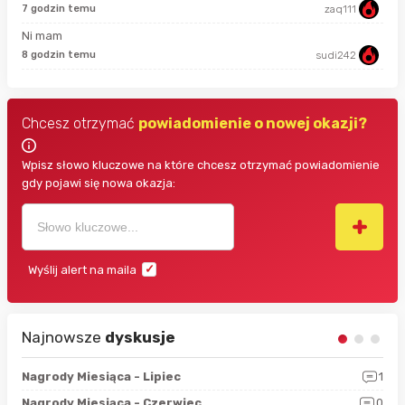
7 godzin temu
zaq111
Ni mam
48 
8 godzin temu
sudi242
Chcesz otrzymać
powiadomienie o nowej okazji?
Wpisz słowo kluczowe na które chcesz otrzymać powiadomienie
gdy pojawi się nowa okazja:
Wyślij alert na maila
Najnowsze
dyskusje
3
Nagrody Miesiąca - Lipiec
1
RAN
5
Nagrody Miesiąca - Czerwiec
0
Zno