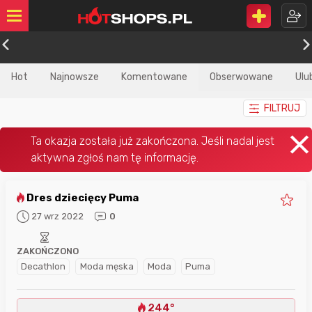
Hot
Najnowsze
Komentowane
Obserwowane
Ulu
FILTRUJ
Dres dziecięcy Puma
27 wrz 2022
0
ZAKOŃCZONO
Decathlon
Moda męska
Moda
Puma
244°