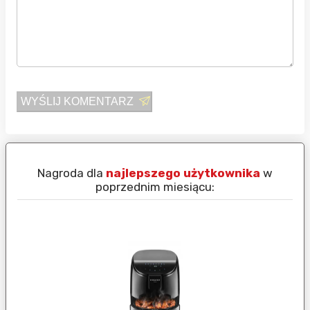
WYŚLIJ KOMENTARZ
Nagroda dla
najlepszego użytkownika
w
N
poprzednim miesiącu: