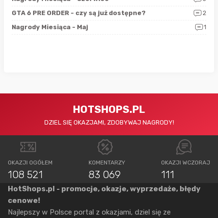
4
GTA 6 PRE ORDER - czy są już dostępne?
2
Nag
0
Nagrody Miesiąca - Maj
1
Rap
HOTSHOPS.PL
DZIEL SIĘ OKAZJAMI, ZDOBYWAJ NAGRODY!
OKAZJI OGÓŁEM
KOMENTARZY
OKAZJI WCZORAJ
108 521
83 069
111
HotShops.pl - promocje, okazje, wyprzedaże, błędy
cenowe!
Najlepszy w Polsce portal z okazjami, dziel się ze