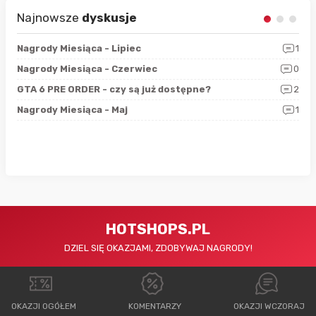
Najnowsze
dyskusje
3
Nagrody Miesiąca - Lipiec
1
RAN
5
Nagrody Miesiąca - Czerwiec
0
Zno
4
GTA 6 PRE ORDER - czy są już dostępne?
2
Nag
0
Nagrody Miesiąca - Maj
1
Rap
HOTSHOPS.PL
DZIEL SIĘ OKAZJAMI, ZDOBYWAJ NAGRODY!
OKAZJI OGÓŁEM
KOMENTARZY
OKAZJI WCZORAJ