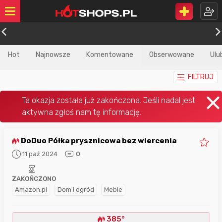
Hot
Najnowsze
Komentowane
Obserwowane
Ulu
FILTRUJ
DoDuo Półka prysznicowa bez wiercenia
11 paź 2024
0
ZAKOŃCZONO
Amazon.pl
Dom i ogród
Meble
385°