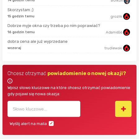
14 godzin temu
Bolkox
Skorzystam ;)
5 m
15 godzin temu
grozlik
Dobrze myje okna czy trzeba po nim poprawiać?
16 godzin temu
Adam656
6 g
dobra cena ale już wyprzedane
wczoraj
trudlewski
9 g
Chcesz otrzymać
powiadomienie o nowej okazji?
Wpisz słowo kluczowe na które chcesz otrzymać powiadomienie
gdy pojawi się nowa okazja:
Wyślij alert na maila