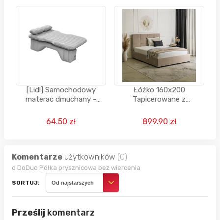
[Lidl] Samochodowy
Łóżko 160x200
materac dmuchany -
Tapicerowane z
CRIVIT
Pojemnikiem Beżowe
Welur TINGA Black Red
64.50 zł
899.90 zł
White
Komentarze
użytkowników
(0)
o DoDuo Półka prysznicowa bez wiercenia
SORTUJ:
Od najstarszych
Prześlij
komentarz