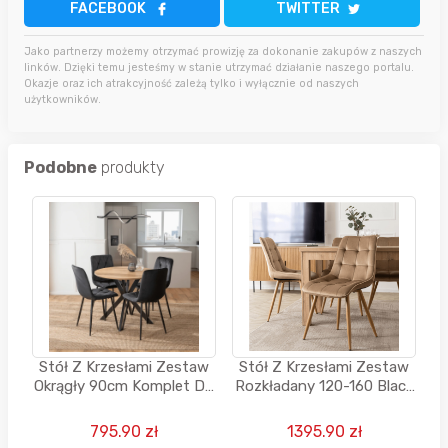
FACEBOOK
TWITTER
Jako partnerzy możemy otrzymać prowizję za dokonanie zakupów z naszych
linków. Dzięki temu jesteśmy w stanie utrzymać działanie naszego portalu.
Okazje oraz ich atrakcyjność zależą tylko i wyłącznie od naszych
użytkowników.
Podobne
produkty
Stół Z Krzesłami Zestaw
Stół Z Krzesłami Zestaw
Okrągły 90cm Komplet Do
Rozkładany 120-160 Black
Salonu Jadalni Kuchni
red white
795.90 zł
1395.90 zł