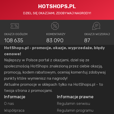
HOTSHOPS.PL
DZIEL SIĘ OKAZJAMI, ZDOBYWAJ NAGRODY!
OKAZJI OGÓŁEM
KOMENTARZY
OKAZJI WCZORAJ
108 635
83 090
87
HotShops.pl - promocje, okazje, wyprzedaże, błędy
cenowe!
Najlepszy w Polsce portal z okazjami, dziel się ze
społecznością HotShops znalezioną przez ciebie okazją,
promocją, kodem rabatowym, oceniaj komentuj zdobywaj
punkty które wymienisz na nagrody!
Aktualne promocje w sklepach tylko na HotShops.pl - to
twoja strona z promocjami.
Informacje
Informacje prawne
O nas
Regulamin serwisu
Współpraca
Regulamin programu