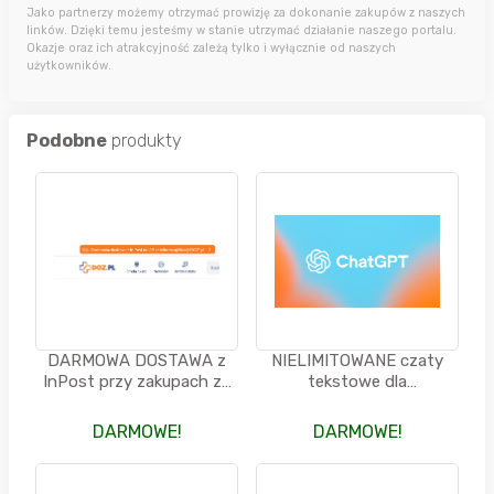
Jako partnerzy możemy otrzymać prowizję za dokonanie zakupów z naszych
linków. Dzięki temu jesteśmy w stanie utrzymać działanie naszego portalu.
Okazje oraz ich atrakcyjność zależą tylko i wyłącznie od naszych
użytkowników.
Podobne
produkty
DARMOWA DOSTAWA z
NIELIMITOWANE czaty
InPost przy zakupach za
tekstowe dla
min. 39.00 PLN - apteka
korzystających z
DOZ
darmowej wersji ChatGTP
DARMOWE!
DARMOWE!