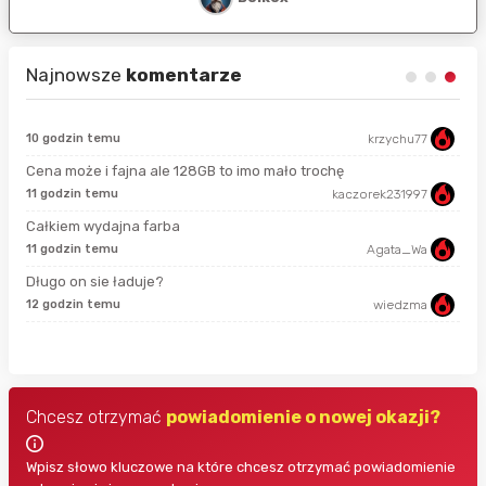
Najnowsze
komentarze
10 godzin temu
krzychu77
sek
Cena może i fajna ale 128GB to imo mało trochę
11 godzin temu
kaczorek231997
min
Całkiem wydajna farba
11 godzin temu
Agata_Wa
3 m
Długo on sie ładuje?
12 godzin temu
wiedzma
5 m
Chcesz otrzymać
powiadomienie o nowej okazji?
Wpisz słowo kluczowe na które chcesz otrzymać powiadomienie