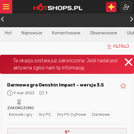
Hot
Najnowsze
Komentowane
Obserwowane
Ulu
FILTRUJ
Darmowa gra Genshin Impact – wersja 3.5
9 mar 2023
1
ZAKOŃCZONO
Konsole i gry
Gry PC
Gry PC Cyfrowe
Darmowe
9°