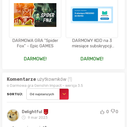
DARMOWA GRA "Spider
DARMOWY KOD na 3
Fox" - Epic GAMES
miesiące subskrypcji
telewizji w Megogo od
SinseyPlus
DARMOWE!
DARMOWE!
Komentarze
użytkowników
(1)
o Darmowa gra Genshin Impact – wersja 3.5
SORTUJ:
Od najstarszych
Delightful
0
0
9 mar 2023