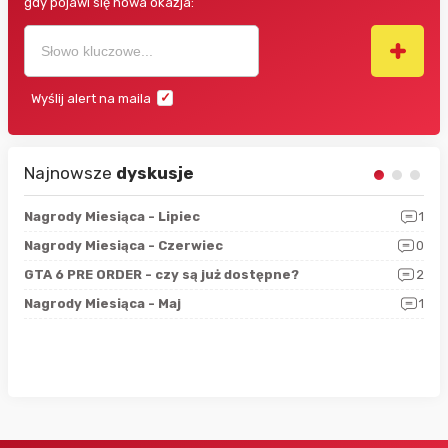
gdy pojawi się nowa okazja:
Wyślij alert na maila
Najnowsze
dyskusje
3
Nagrody Miesiąca - Lipiec
1
RAN
5
Nagrody Miesiąca - Czerwiec
0
Zno
4
GTA 6 PRE ORDER - czy są już dostępne?
2
Nag
0
Nagrody Miesiąca - Maj
1
Rap