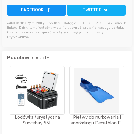
FACEBOOK
TWITTER
Jako partnerzy możemy otrzymać prowizję za dokonanie zakupów z naszych
linków. Dzięki temu jesteśmy w stanie utrzymać działanie naszego portalu.
Okazje oraz ich atrakcyjność zależą tylko i wyłącznie od naszych
użytkowników.
Podobne
produkty
Lodówka turystyczna
Płetwy do nurkowania i
Succebuy 55L
snorkelingu Decathlon FF
100 krótkie