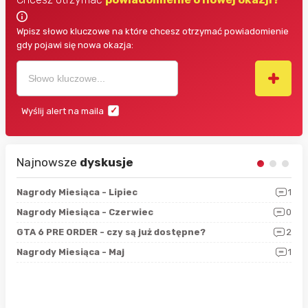
Wpisz słowo kluczowe na które chcesz otrzymać powiadomienie
gdy pojawi się nowa okazja:
Wyślij alert na maila
Najnowsze
dyskusje
3
Nagrody Miesiąca - Lipiec
1
RAN
5
Nagrody Miesiąca - Czerwiec
0
Zno
4
GTA 6 PRE ORDER - czy są już dostępne?
2
Nag
0
Nagrody Miesiąca - Maj
1
Rap