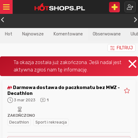
Hot
Najnowsze
Komentowane
Obserwowane
Ulu
FILTRUJ
Darmowa dostawa do paczkomatu bez MWZ -
Decathlon
3 mar 2023
1
ZAKOŃCZONO
Decathlon
Sport i rekreacja