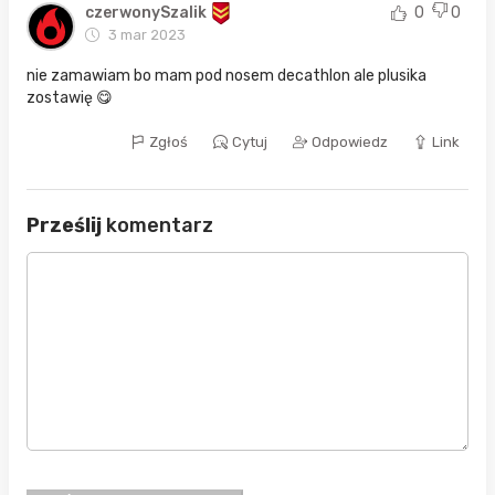
czerwonySzalik
0
0
3 mar 2023
nie zamawiam bo mam pod nosem decathlon ale plusika
zostawię 😋
Zgłoś
Cytuj
Odpowiedz
Link
Prześlij
komentarz