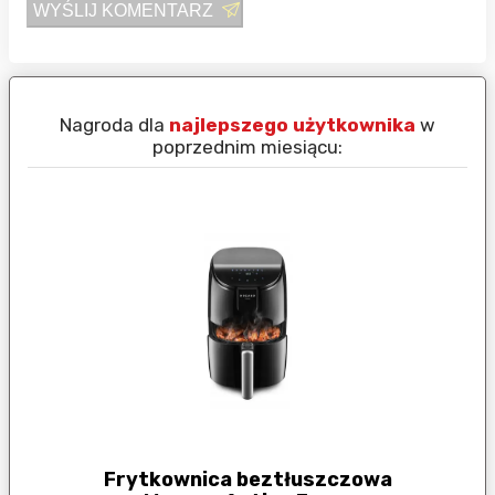
WYŚLIJ KOMENTARZ
Nagroda dla
najlepszego użytkownika
w
N
poprzednim miesiącu:
Frytkownica beztłuszczowa