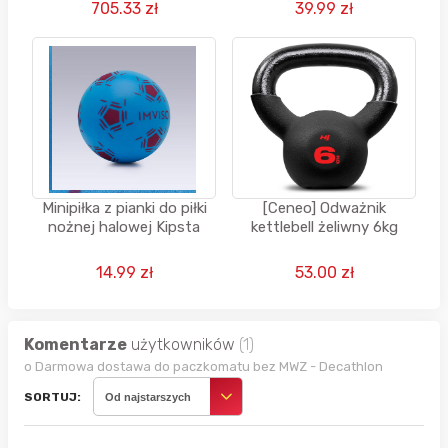
705.33 zł
39.99 zł
Minipiłka z pianki do piłki
[Ceneo] Odważnik
nożnej halowej Kipsta
kettlebell żeliwny 6kg
14.99 zł
53.00 zł
Komentarze
użytkowników
(1)
o Darmowa dostawa do paczkomatu bez MWZ - Decathlon
SORTUJ:
Od najstarszych