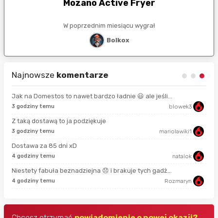
Mozano Active Fryer
W poprzednim miesiącu wygrał
Bolkox
Najnowsze
komentarze
Jak na Domestos to nawet bardzo ładnie 😃 ale jeśli...
3 godziny temu
blowek3
7 s
Z taką dostawą to ja podziękuje
3 godziny temu
mariolawiki1
3 m
Dostawa za 85 dni xD
4 godziny temu
natalok
38 
Niestety fabuła beznadziejna 😞 i brakuje tych gadż...
4 godziny temu
Rozmaryn
2 g
Chcesz otrzymać
powiadomienie o nowej okazji?