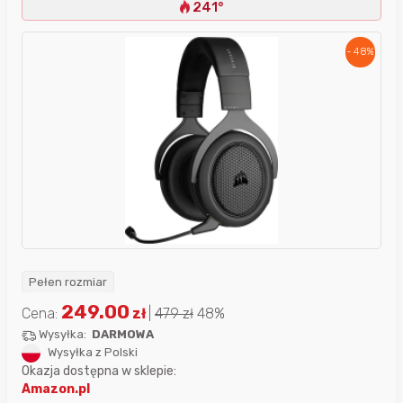
241°
- 48%
Pełen rozmiar
249.00
Cena:
zł
|
479
zł
48%
Wysyłka:
DARMOWA
Wysyłka z Polski
Okazja dostępna w sklepie:
Amazon.pl