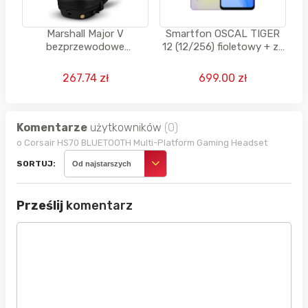
Marshall Major V
Smartfon OSCAL TIGER
bezprzewodowe
12 (12/256) fioletowy + za
słuchawki Bluetooth, 100
1 grosz głośnik albo
godzin odtwarzania -
słuchawki
267.74 zł
699.00 zł
czarne
Komentarze
użytkowników
(0)
o Corsair HS70 BLUETOOTH Multi-Platform Gaming Headset
SORTUJ:
Od najstarszych
Prześlij
komentarz