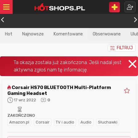
Hot
Najnowsze
Komentowane
Obserwowane
Ulu
FILTRUJ
Corsair HS70 BLUETOOTH Multi-Platform
Gaming Headset
17 wrz 2022
0
ZAKOŃCZONO
Amazon.pl
Corsair
TV i audio
Audio
Słuchawki