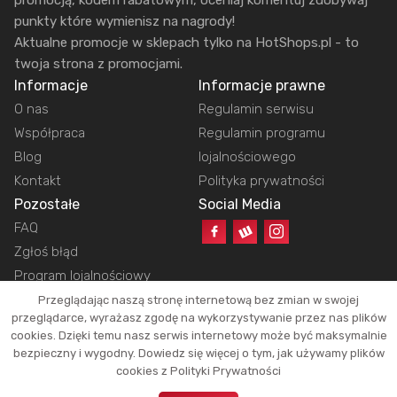
punkty które wymienisz na nagrody!
Aktualne promocje w sklepach tylko na HotShops.pl - to
twoja strona z promocjami.
Informacje
Informacje prawne
O nas
Regulamin serwisu
Współpraca
Regulamin programu
Blog
lojalnościowego
Kontakt
Polityka prywatności
Pozostałe
Social Media
FAQ
Zgłoś błąd
Program lojalnościowy
Przeglądając naszą stronę internetową bez zmian w swojej
przeglądarce, wyrażasz zgodę na wykorzystywanie przez nas plików
cookies. Dzięki temu nasz serwis internetowy może być maksymalnie
Copyright © 2026 HotShops.pl - Wszelkie prawa zastrzeżone.
bezpieczny i wygodny. Dowiedz się więcej o tym, jak używamy plików
Jako partnerzy możemy otrzymać prowizję za dokonanie zakupów z naszych
cookies z Polityki Prywatności
linków. Dzięki temu jesteśmy w stanie utrzymać działanie naszego portalu.
Okazje oraz ich atrakcyjność zależą tylko i wyłącznie od naszych