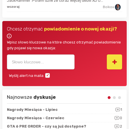
JackHammer :Potem dziw że coraz więcej debili XD O...
god
wczoraj
Bolkox
Chcesz otrzymać
powiadomienie o nowej okazji?
Wpisz słowo kluczowe na które chcesz otrzymać powiadomienie
gdy pojawi się nowa okazja:
Wyślij alert na maila
Najnowsze
dyskusje
3
Nagrody Miesiąca - Lipiec
1
RAN
5
Nagrody Miesiąca - Czerwiec
0
Zno
4
GTA 6 PRE ORDER - czy są już dostępne?
2
Nag