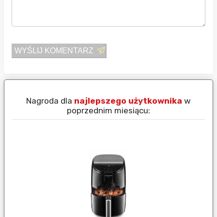
WYŚLIJ KOMENTARZ
Nagroda dla
najlepszego użytkownika
w
N
poprzednim miesiącu: