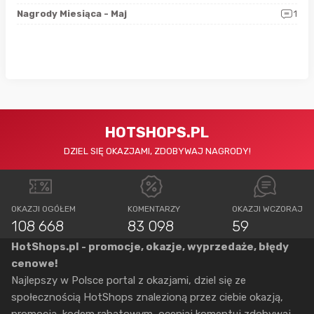
0
Nagrody Miesiąca - Maj
1
Rap
HOTSHOPS.PL
DZIEL SIĘ OKAZJAMI, ZDOBYWAJ NAGRODY!
OKAZJI OGÓŁEM
KOMENTARZY
OKAZJI WCZORAJ
108 668
83 098
59
HotShops.pl - promocje, okazje, wyprzedaże, błędy
cenowe!
Najlepszy w Polsce portal z okazjami, dziel się ze
społecznością HotShops znalezioną przez ciebie okazją,
promocją, kodem rabatowym, oceniaj komentuj zdobywaj