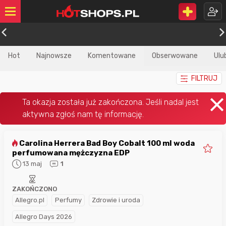
Hot
Najnowsze
Komentowane
Obserwowane
Ulu
FILTRUJ
Carolina Herrera Bad Boy Cobalt 100 ml woda
perfumowana mężczyzna EDP
13 maj
1
ZAKOŃCZONO
Allegro.pl
Perfumy
Zdrowie i uroda
Allegro Days 2026