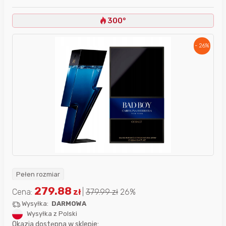
300°
- 26%
Pełen rozmiar
279.88
Cena:
zł
|
379.99
zł
26%
Wysyłka:
DARMOWA
Wysyłka z Polski
Okazja dostępna w sklepie: