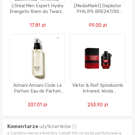
L'Oréal Men Expert Hydra
[MediaMarkt] Depilator
Energetic Krem do Twarzy,
PHILIPS BRE247/00
50 m
Niebieski
17.81 zł
99.00 zł
Armani Armani Code Le
Viktor & Rolf Spicebomb
Parfum Eau de Parfum
Infrared, Woda
REFILL, Perfumy dla
perfumowana dla
mężczyzn, 150 ml -
mężczyzn, 90 ML
337.01 zł
253.90 zł
uzupełnienie
Komentarze
użytkowników
(1)
o Carolina Herrera Bad Boy Cobalt 100 ml woda perfumowana