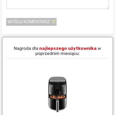
WYŚLIJ KOMENTARZ
Nagroda dla
najlepszego użytkownika
w
N
poprzednim miesiącu: