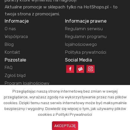
Aktualne promocje w sklepach tylko na HotShops.pl - to
twoja strona z promocjami.
Informacje
Informacje prawne
O nas
Regulamin serwisu
Współpraca
Regulamin programu
Blog
lojalnościowego
Kontakt
Polityka prywatności
Pozostałe
Social Media
FAQ
Zgłoś błąd
Program lojalnościowy
Przeglądając naszą stronę internetową bez zmian w swojej
przeglądarce, wyrażasz zgodę na wykorzystywanie przez nas plików
cookies. Dzięki temu nasz serwis internetowy może być maksymalnie
Copyright © 2026 HotShops.pl - Wszelkie prawa zastrzeżone.
bezpieczny i wygodny. Dowiedz się więcej o tym, jak używamy plików
Jako partnerzy możemy otrzymać prowizję za dokonanie zakupów z naszych
cookies z Polityki Prywatności
linków. Dzięki temu jesteśmy w stanie utrzymać działanie naszego portalu.
Okazje oraz ich atrakcyjność zależą tylko i wyłącznie od naszych
AKCEPTUJĘ
użytkowników.