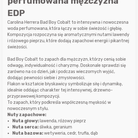
perfumowana mężczyzna
EDP
Carolina Herrera Bad Boy Cobalt to intensywna i nowoczesna
woda perfumowana, która łączy w sobie świeżość i głębię.
Kompozycja rozpoczyna się aromatycznymi nutami lawendy
i różowego pieprzu, które dodają zapachowi energii i pikantnej
świeżości.
Bad Boy Cobalt to zapach dla mężczyzn, którzy cenią sobie
odwagę, indywidualność i charyzmę. Doskonale sprawdzi się
zarówno na co dzień, jak i podczas wieczornych wyjść,
dodając pewności siebie i zmysłowości.
Flakon w kształcie błyskawicy symbolizuje siłę i dynamikę,
idealnie oddając charakter tej intensywnej, drzewno-
przyprawowej kompozycji.
To zapach, który podkreśla współczesną męskość w
nowoczesnym stylu.
Nuty zapachowe:
Nuta głowy:
lawenda, różowy pieprz
Nuta serca:
śliwka, geranium
Nuta bazowa:
wetyweria, cedr, trufla, dąb