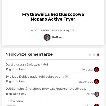
Frytkownica beztłuszczowa
Mozano Active Fryer
W poprzednim miesiącu wygrał
Bolkox
Najnowsze
komentarze
Dalej plusa za śmieszny tytuł
15 godzin temu
therocket
16 
Tyle lat a Debica nadal robi dobre opony 😃
18 godzin temu
grzechooo
4 g
DUBEL: https://hotshops.pl/okazje/pad-sony-ps5-dua...
4 g
18 godzin temu
Bolkox
Spoko cena
4 g