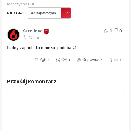
mężczyzna EDP
SORTUJ:
Od najstarszych
Karolinac
0
0
13 maj
Ładny zapach dla mnie się podoba 😋
Zgłoś
Cytuj
Odpowiedz
Link
Prześlij
komentarz