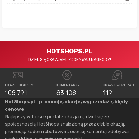
HOTSHOPS.PL
DZIEL SIĘ OKAZJAMI, ZDOBYWAJ NAGRODY!
OKAZJI OGÓŁEM
KOMENTARZY
OKAZJI WCZORAJ
108 791
83 108
119
HotShops.pl - promocje, okazje, wyprzedaże, błędy
cenowe!
Najlepszy w Polsce portal z okazjami, dziel się ze
społecznością HotShops znalezioną przez ciebie okazją,
promocją, kodem rabatowym, oceniaj komentuj zdobywaj
punkty które wymienisz na nagrody!