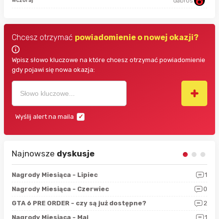
wczoraj
dabros
Chcesz otrzymać
powiadomienie o nowej okazji?
Wpisz słowo kluczowe na które chcesz otrzymać powiadomienie
gdy pojawi się nowa okazja:
Wyślij alert na maila
Najnowsze
dyskusje
3
Nagrody Miesiąca - Lipiec
1
RAN
5
Nagrody Miesiąca - Czerwiec
0
Zno
4
GTA 6 PRE ORDER - czy są już dostępne?
2
Nag
0
Nagrody Miesiąca - Maj
1
Rap