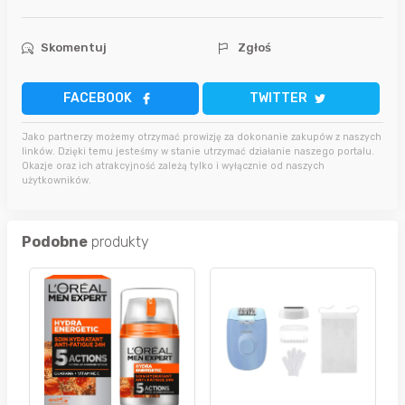
Skomentuj
Zgłoś
FACEBOOK
TWITTER
Jako partnerzy możemy otrzymać prowizję za dokonanie zakupów z naszych
linków. Dzięki temu jesteśmy w stanie utrzymać działanie naszego portalu.
Okazje oraz ich atrakcyjność zależą tylko i wyłącznie od naszych
użytkowników.
Podobne
produkty