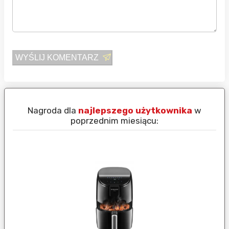
WYŚLIJ KOMENTARZ
Nagroda dla
najlepszego użytkownika
w
N
poprzednim miesiącu: