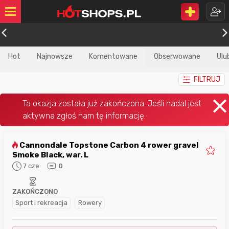
Hot
Najnowsze
Komentowane
Obserwowane
Ulu
FILTRUJ
Cannondale Topstone Carbon 4 rower gravel
Smoke Black, war. L
7 cze
0
ZAKOŃCZONO
Sport i rekreacja
Rowery