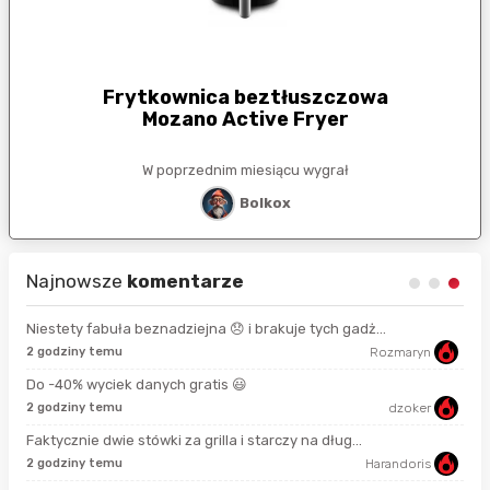
Frytkownica beztłuszczowa
Mozano Active Fryer
W poprzednim miesiącu wygrał
Bolkox
Najnowsze
komentarze
Niestety fabuła beznadziejna 😞 i brakuje tych gadż...
2 godziny temu
Rozmaryn
8 s
Do -40% wyciek danych gratis 😃
2 godziny temu
dzoker
58 
Faktycznie dwie stówki za grilla i starczy na dług...
2 godziny temu
Harandoris
min