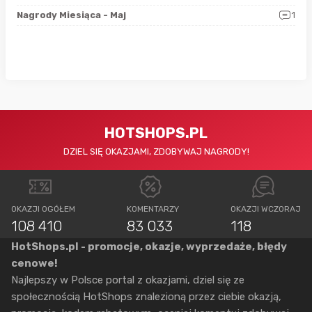
0
Nagrody Miesiąca - Maj
1
Rap
HOTSHOPS.PL
DZIEL SIĘ OKAZJAMI, ZDOBYWAJ NAGRODY!
OKAZJI OGÓŁEM
KOMENTARZY
OKAZJI WCZORAJ
108 410
83 033
118
HotShops.pl - promocje, okazje, wyprzedaże, błędy
cenowe!
Najlepszy w Polsce portal z okazjami, dziel się ze
społecznością HotShops znalezioną przez ciebie okazją,