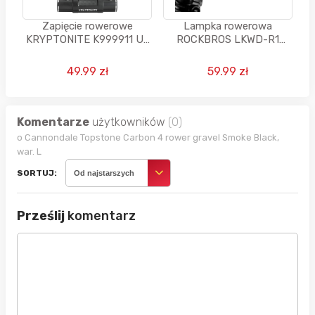
Zapięcie rowerowe
Lampka rowerowa
KRYPTONITE K999911 U-
ROCKBROS LKWD-R1
lock Czarny
157346
49.99 zł
59.99 zł
Komentarze
użytkowników
(0)
o Cannondale Topstone Carbon 4 rower gravel Smoke Black,
war. L
SORTUJ:
Od najstarszych
Prześlij
komentarz