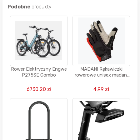
Podobne
produkty
Rower Elektryczny Engwe
MADANI Rękawiczki
P275SE Combo
rowerowe unisex madani
długie SLOTH`S PAW,
rozm. M-XL
6730.20 zł
4.99 zł