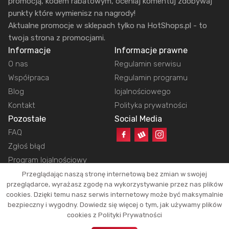
promocją, kodem rabatowym, oceniaj komentuj zdobywaj
punkty które wymienisz na nagrody!
Aktualne promocje w sklepach tylko na HotShops.pl - to
twoja strona z promocjami.
Informacje
Informacje prawne
O nas
Regulamin serwisu
Współpraca
Regulamin programu
Blog
lojalnościowego
Kontakt
Polityka prywatności
Pozostałe
Social Media
FAQ
Zgłoś błąd
Program lojalnościowy
Przeglądając naszą stronę internetową bez zmian w swojej
przeglądarce, wyrażasz zgodę na wykorzystywanie przez nas plików
cookies. Dzięki temu nasz serwis internetowy może być maksymalnie
Copyright © 2026 HotShops.pl - Wszelkie prawa zastrzeżone.
bezpieczny i wygodny. Dowiedz się więcej o tym, jak używamy plików
Jako partnerzy możemy otrzymać prowizję za dokonanie zakupów z naszych
cookies z Polityki Prywatności
linków. Dzięki temu jesteśmy w stanie utrzymać działanie naszego portalu.
Okazje oraz ich atrakcyjność zależą tylko i wyłącznie od naszych