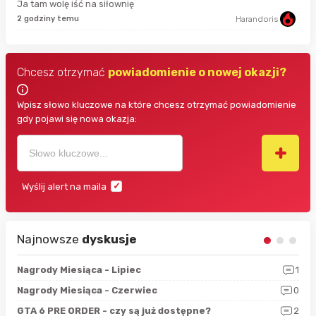
Ja tam wolę iść na siłownię
2 godziny temu
Harandoris
19 
Chcesz otrzymać
powiadomienie o nowej okazji?
Wpisz słowo kluczowe na które chcesz otrzymać powiadomienie
gdy pojawi się nowa okazja:
Wyślij alert na maila
Najnowsze
dyskusje
3
Nagrody Miesiąca - Lipiec
1
RAN
5
Nagrody Miesiąca - Czerwiec
0
Zno
4
GTA 6 PRE ORDER - czy są już dostępne?
2
Nag