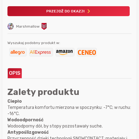
PRZEJDŹ DO OKAZJI
Marshmallow
Wyszukaj podobny produkt w:
OPIS
Zalety produktu
Ciepło
Temperatura komfortu mierzona w spoczynku: -7°C; w ruchu:
-16°C.
Wodoodporność
Wodoodporny dół, by stopy pozostawały suche.
Antypoślizgowość
Przyczepność dzięki technologii SNOWCONTACT: materiały i