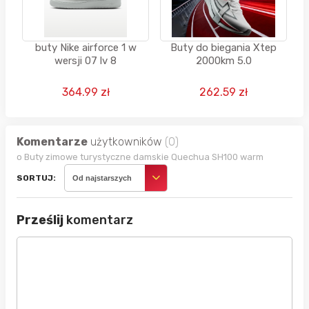
buty Nike airforce 1 w
Buty do biegania Xtep
wersji 07 lv 8
2000km 5.0
364.99 zł
262.59 zł
Komentarze
użytkowników
(0)
o Buty zimowe turystyczne damskie Quechua SH100 warm
SORTUJ:
Od najstarszych
Prześlij
komentarz