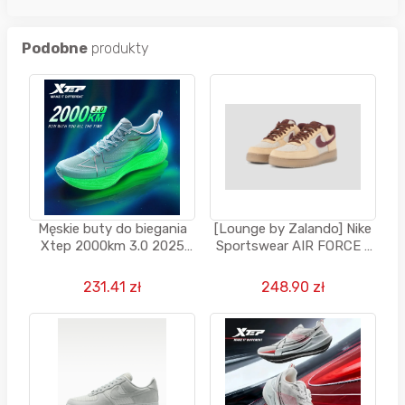
Podobne
produkty
Męskie buty do biegania
[Lounge by Zalando] Nike
Xtep 2000km 3.0 2025
Sportswear AIR FORCE 1
Wiosna Lekkie
UNISEX - Sneakersy niskie
- beżowy
231.41 zł
248.90 zł