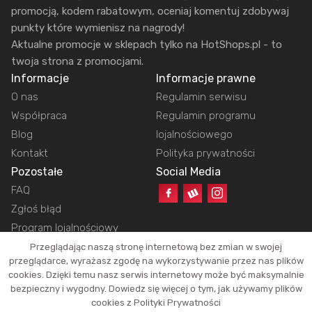
promocją, kodem rabatowym, oceniaj komentuj zdobywaj
punkty które wymienisz na nagrody!
Aktualne promocje w sklepach tylko na HotShops.pl - to
twoja strona z promocjami.
Informacje
Informacje prawne
O nas
Regulamin serwisu
Współpraca
Regulamin programu
Blog
lojalnościowego
Kontakt
Polityka prywatności
Pozostałe
Social Media
FAQ
Zgłoś błąd
Program lojalnościowy
Przeglądając naszą stronę internetową bez zmian w swojej
przeglądarce, wyrażasz zgodę na wykorzystywanie przez nas plików
cookies. Dzięki temu nasz serwis internetowy może być maksymalnie
Copyright © 2026 HotShops.pl - Wszelkie prawa zastrzeżone.
bezpieczny i wygodny. Dowiedz się więcej o tym, jak używamy plików
Jako partnerzy możemy otrzymać prowizję za dokonanie zakupów z naszych
cookies z Polityki Prywatności
linków. Dzięki temu jesteśmy w stanie utrzymać działanie naszego portalu.