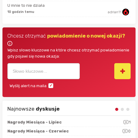
U mnie to nie działa
10 godzin temu
adrian11
4 g
Chcesz otrzymać
powiadomienie o nowej okazji?
Wpisz słowo kluczowe na które chcesz otrzymać powiadomienie
gdy pojawi się nowa okazja:
Wyślij alert na maila
Najnowsze
dyskusje
3
Nagrody Miesiąca - Lipiec
1
RAN
5
Nagrody Miesiąca - Czerwiec
0
Zno