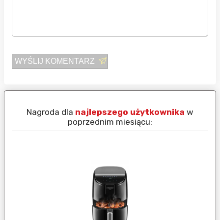
WYŚLIJ KOMENTARZ
Nagroda dla
najlepszego użytkownika
w
N
poprzednim miesiącu: