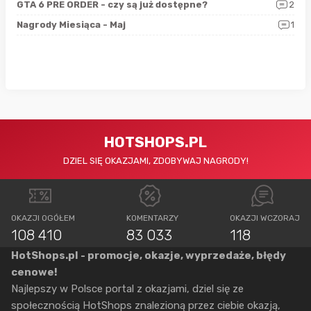
4
GTA 6 PRE ORDER - czy są już dostępne?
2
Nag
0
Nagrody Miesiąca - Maj
1
Rap
HOTSHOPS.PL
DZIEL SIĘ OKAZJAMI, ZDOBYWAJ NAGRODY!
OKAZJI OGÓŁEM
KOMENTARZY
OKAZJI WCZORAJ
108 410
83 033
118
HotShops.pl - promocje, okazje, wyprzedaże, błędy
cenowe!
Najlepszy w Polsce portal z okazjami, dziel się ze
społecznością HotShops znalezioną przez ciebie okazją,