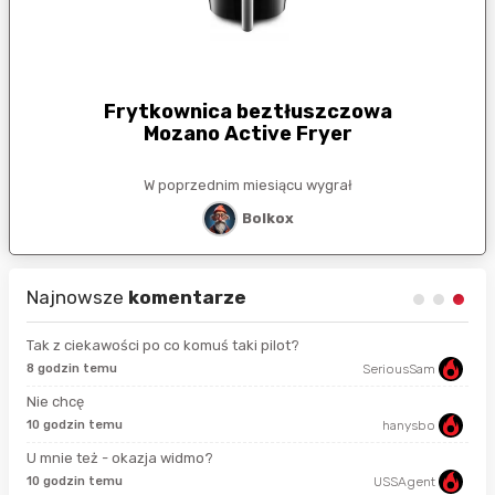
Frytkownica beztłuszczowa
Mozano Active Fryer
W poprzednim miesiącu wygrał
Bolkox
Najnowsze
komentarze
Tak z ciekawości po co komuś taki pilot?
8 godzin temu
SeriousSam
13 
Nie chcę
10 godzin temu
hanysbo
2 g
U mnie też - okazja widmo?
10 godzin temu
USSAgent
2 g