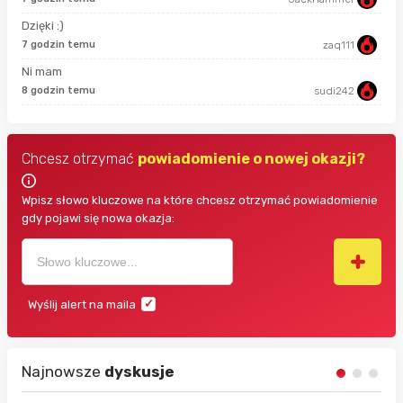
Dzięki :)
47 
7 godzin temu
zaq111
Ni mam
48 
8 godzin temu
sudi242
Chcesz otrzymać
powiadomienie o nowej okazji?
Wpisz słowo kluczowe na które chcesz otrzymać powiadomienie
gdy pojawi się nowa okazja:
Wyślij alert na maila
Najnowsze
dyskusje