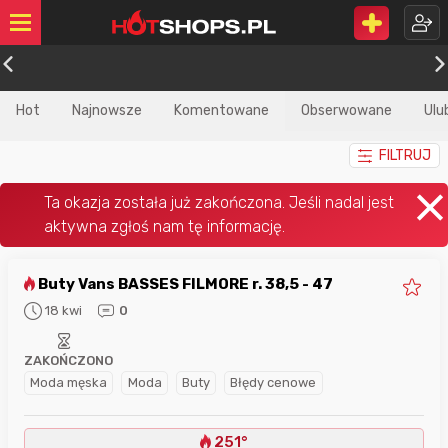
Hot
Najnowsze
Komentowane
Obserwowane
Ulu
FILTRUJ
Buty Vans BASSES FILMORE r. 38,5 - 47
18 kwi
0
ZAKOŃCZONO
Moda męska
Moda
Buty
Błędy cenowe
251°