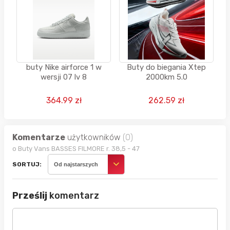
buty Nike airforce 1 w
Buty do biegania Xtep
wersji 07 lv 8
2000km 5.0
364.99 zł
262.59 zł
Komentarze
użytkowników
(0)
o Buty Vans BASSES FILMORE r. 38,5 - 47
SORTUJ:
Od najstarszych
Prześlij
komentarz