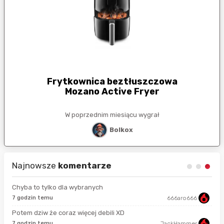
Frytkownica beztłuszczowa
Mozano Active Fryer
W poprzednim miesiącu wygrał
Bolkox
Najnowsze
komentarze
Chyba to tylko dla wybranych
7 godzin temu
666aro666
11 
Potem dziw że coraz więcej debili XD
4 m
7 godzin temu
JackHammer