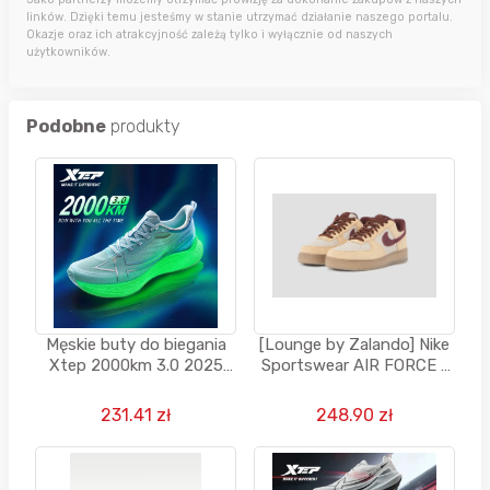
linków. Dzięki temu jesteśmy w stanie utrzymać działanie naszego portalu.
Okazje oraz ich atrakcyjność zależą tylko i wyłącznie od naszych
użytkowników.
Podobne
produkty
Męskie buty do biegania
[Lounge by Zalando] Nike
Xtep 2000km 3.0 2025
Sportswear AIR FORCE 1
Wiosna Lekkie
UNISEX - Sneakersy niskie
- beżowy
231.41 zł
248.90 zł