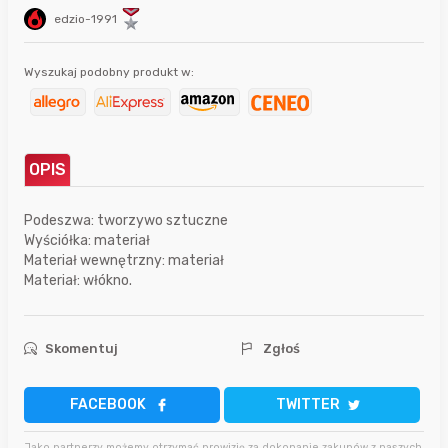
edzio-1991
Wyszukaj podobny produkt w:
OPIS
Podeszwa: tworzywo sztuczne
Wyściółka: materiał
Materiał wewnętrzny: materiał
Materiał: włókno.
Skomentuj
Zgłoś
FACEBOOK
TWITTER
Jako partnerzy możemy otrzymać prowizję za dokonanie zakupów z naszych