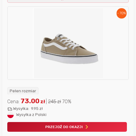
- 70%
Pełen rozmiar
73.00
Cena:
zł
|
245
zł
70%
Wysyłka:
9.95 zł
Wysyłka z Polski
PRZEJDŹ DO OKAZJI