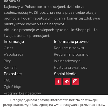
cenowe!
Najlepszy w Polsce portal z okazjami, dziel się ze
społecznością HotShops znalezioną przez ciebie okazją,
promocją, kodem rabatowym, oceniaj komentuj zdobywaj
punkty które wymienisz na nagrody!
Aktualne promocje w sklepach tylko na HotShops.pl - to
twoja strona z promocjami.
Informacje
Informacje prawne
O nas
Regulamin serwisu
Współpraca
Regulamin programu
Blog
lojalnościowego
Kontakt
Polityka prywatności
Pozostałe
Social Media
FAQ
Zgłoś błąd
Program lojalnościowy
Przeglądając naszą stronę internetową bez zmian w swojej
przeglądarce, wyrażasz zgodę na wykorzystywanie przez nas plików