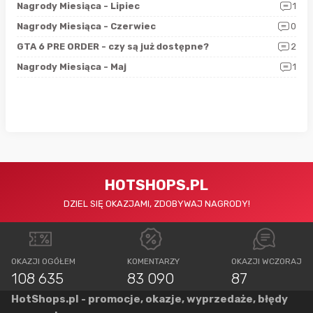
3
Nagrody Miesiąca - Lipiec
1
RAN
5
Nagrody Miesiąca - Czerwiec
0
Zno
4
GTA 6 PRE ORDER - czy są już dostępne?
2
Nag
0
Nagrody Miesiąca - Maj
1
Rap
HOTSHOPS.PL
DZIEL SIĘ OKAZJAMI, ZDOBYWAJ NAGRODY!
OKAZJI OGÓŁEM
KOMENTARZY
OKAZJI WCZORAJ
108 635
83 090
87
HotShops.pl - promocje, okazje, wyprzedaże, błędy