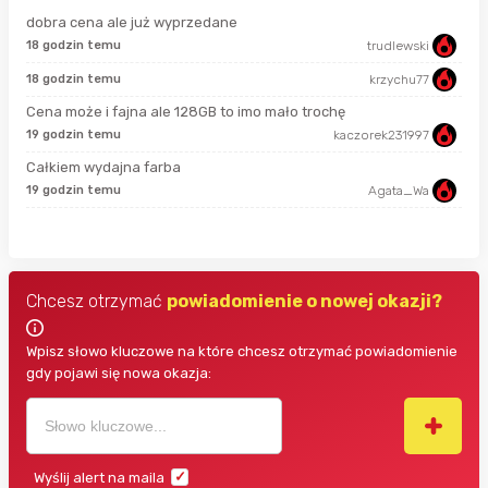
dobra cena ale już wyprzedane
18 godzin temu
trudlewski
50 
18 godzin temu
krzychu77
7 g
Cena może i fajna ale 128GB to imo mało trochę
19 godzin temu
kaczorek231997
7 g
Całkiem wydajna farba
19 godzin temu
Agata_Wa
7 g
Chcesz otrzymać
powiadomienie o nowej okazji?
Wpisz słowo kluczowe na które chcesz otrzymać powiadomienie
gdy pojawi się nowa okazja:
Wyślij alert na maila