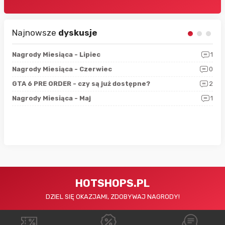
Najnowsze
dyskusje
3
Nagrody Miesiąca - Lipiec
1
RAN
5
Nagrody Miesiąca - Czerwiec
0
Zno
4
GTA 6 PRE ORDER - czy są już dostępne?
2
Nag
0
Nagrody Miesiąca - Maj
1
Rap
HOTSHOPS.PL
DZIEL SIĘ OKAZJAMI, ZDOBYWAJ NAGRODY!