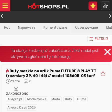
Hot
Najnowsze
Komentowane
Obserwowane
Ulu
FILTRUJ
Buty męskie na orlik Puma FUTURE 8 PLAY TT
(rozmiary 39, 40 i 46) // model 108605-03 turf
11 cze
0
ZAKOŃCZONO
Allegro.pl
Moda męska
Moda
Buty
Puma
Allegro Days 2026