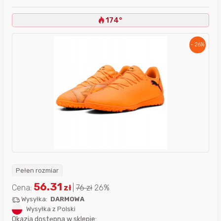
174°
- 26%
Pełen rozmiar
56.31
Cena:
zł
|
76
zł
26%
Wysyłka:
DARMOWA
Wysyłka z Polski
Okazja dostępna w sklepie: