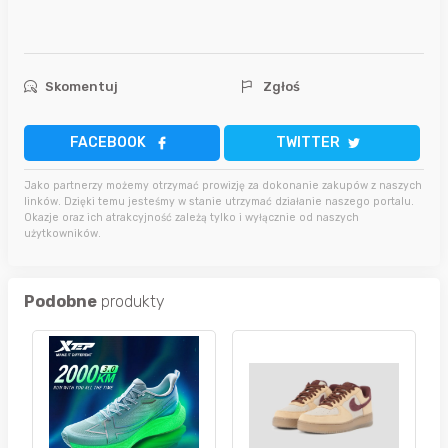
Skomentuj
Zgłoś
FACEBOOK
TWITTER
Jako partnerzy możemy otrzymać prowizję za dokonanie zakupów z naszych
linków. Dzięki temu jesteśmy w stanie utrzymać działanie naszego portalu.
Okazje oraz ich atrakcyjność zależą tylko i wyłącznie od naszych
użytkowników.
Podobne
produkty