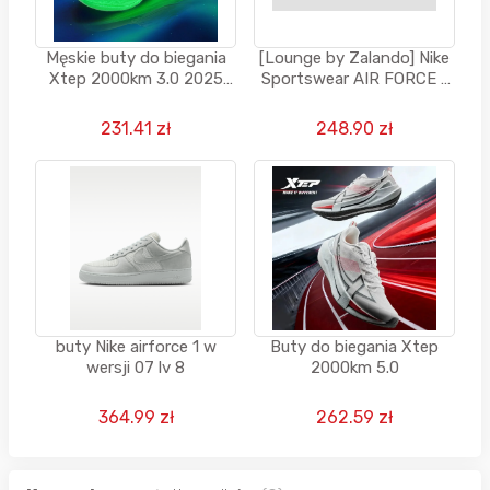
Męskie buty do biegania
[Lounge by Zalando] Nike
Xtep 2000km 3.0 2025
Sportswear AIR FORCE 1
Wiosna Lekkie
UNISEX - Sneakersy niskie
- beżowy
231.41 zł
248.90 zł
buty Nike airforce 1 w
Buty do biegania Xtep
wersji 07 lv 8
2000km 5.0
364.99 zł
262.59 zł