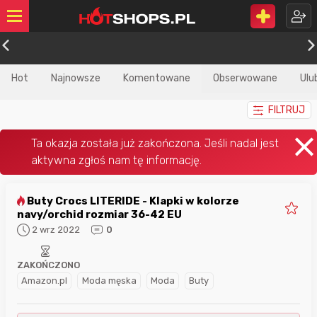
Hot
Najnowsze
Komentowane
Obserwowane
Ulu
FILTRUJ
Buty Crocs LITERIDE - Klapki w kolorze
navy/orchid rozmiar 36-42 EU
2 wrz 2022
0
ZAKOŃCZONO
Amazon.pl
Moda męska
Moda
Buty