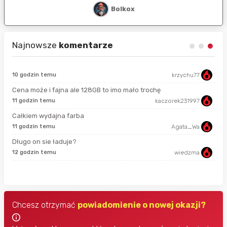
Bolkox
Najnowsze
komentarze
10 godzin temu
krzychu77
sek
Cena może i fajna ale 128GB to imo mało trochę
11 godzin temu
kaczorek231997
min
Całkiem wydajna farba
11 godzin temu
Agata_Wa
3 m
Długo on sie ładuje?
12 godzin temu
wiedzma
5 m
Chcesz otrzymać
powiadomienie o nowej okazji?