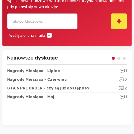
Wpisz słowo kluczowe na które chcesz otrzymać powiadomienie
gdy pojawi się nowa okazja:
Wyślij alert na maila
Najnowsze
dyskusje
3
Nagrody Miesiąca - Lipiec
1
RAN
5
Nagrody Miesiąca - Czerwiec
0
Zno
4
GTA 6 PRE ORDER - czy są już dostępne?
2
Nag
0
Nagrody Miesiąca - Maj
1
Rap