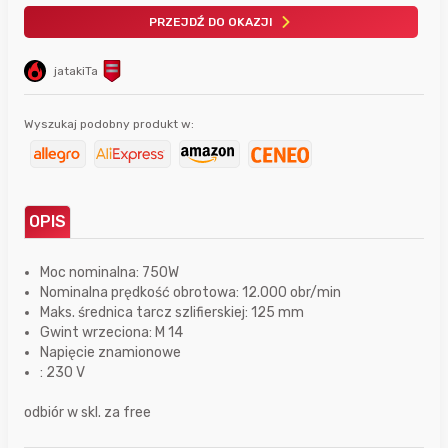
PRZEJDŹ DO OKAZJI
jatakiTa
Wyszukaj podobny produkt w:
OPIS
Moc nominalna: 750W
Nominalna prędkość obrotowa: 12.000 obr/min
Maks. średnica tarcz szlifierskiej: 125 mm
Gwint wrzeciona: M 14
Napięcie znamionowe
: 230 V
odbiór w skl. za free