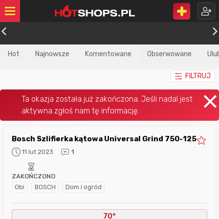
Hot
Najnowsze
Komentowane
Obserwowane
Ulu
FILTRUJ
Bosch Szlifierka kątowa Universal Grind 750-125
11 lut 2023
1
ZAKOŃCZONO
Obi
BOSCH
Dom i ogród
70°