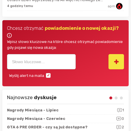
44 
4 godziny temu
apm
Chcesz otrzymać
powiadomienie o nowej okazji?
Wpisz słowo kluczowe na które chcesz otrzymać powiadomienie
gdy pojawi się nowa okazja:
Wyślij alert na maila
Najnowsze
dyskusje
3
Nagrody Miesiąca - Lipiec
1
RAN
5
Nagrody Miesiąca - Czerwiec
0
Zno
4
GTA 6 PRE ORDER - czy są już dostępne?
2
Nag