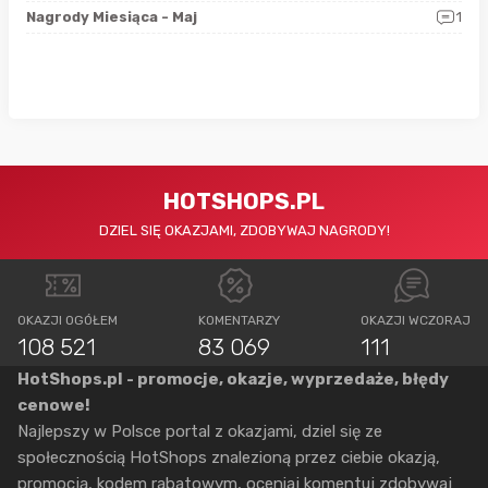
0
Nagrody Miesiąca - Maj
1
Rap
HOTSHOPS.PL
DZIEL SIĘ OKAZJAMI, ZDOBYWAJ NAGRODY!
OKAZJI OGÓŁEM
KOMENTARZY
OKAZJI WCZORAJ
108 521
83 069
111
HotShops.pl - promocje, okazje, wyprzedaże, błędy
cenowe!
Najlepszy w Polsce portal z okazjami, dziel się ze
społecznością HotShops znalezioną przez ciebie okazją,
promocją, kodem rabatowym, oceniaj komentuj zdobywaj