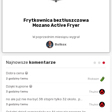
Frytkownica beztłuszczowa
Mozano Active Fryer
W poprzednim miesiącu wygrał
Bolkox
Najnowsze
komentarze
Dobra cena 😁
8 s
2 godziny temu
Rickson
Dzięki kupione 😁
17 
3 godziny temu
Thulnir
no ale już nie ma być 38 stopni tylko 32 około.. p...
42 
3 godziny temu
Thulnir
Ostatni dzień wyprzedaży na Ali więc nic nowego że...