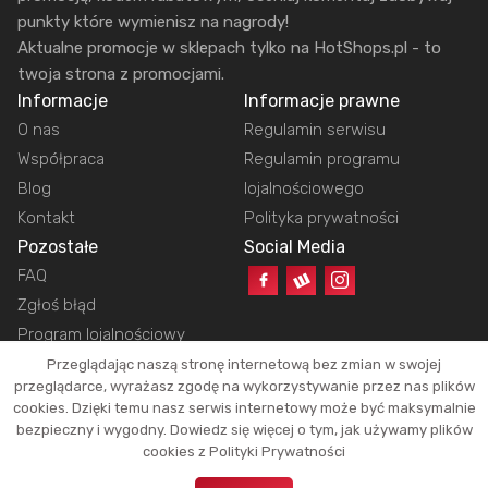
punkty które wymienisz na nagrody!
Aktualne promocje w sklepach tylko na HotShops.pl - to
twoja strona z promocjami.
Informacje
Informacje prawne
O nas
Regulamin serwisu
Współpraca
Regulamin programu
Blog
lojalnościowego
Kontakt
Polityka prywatności
Pozostałe
Social Media
FAQ
Zgłoś błąd
Program lojalnościowy
Przeglądając naszą stronę internetową bez zmian w swojej
przeglądarce, wyrażasz zgodę na wykorzystywanie przez nas plików
cookies. Dzięki temu nasz serwis internetowy może być maksymalnie
Copyright © 2026 HotShops.pl - Wszelkie prawa zastrzeżone.
bezpieczny i wygodny. Dowiedz się więcej o tym, jak używamy plików
Jako partnerzy możemy otrzymać prowizję za dokonanie zakupów z naszych
cookies z Polityki Prywatności
linków. Dzięki temu jesteśmy w stanie utrzymać działanie naszego portalu.
Okazje oraz ich atrakcyjność zależą tylko i wyłącznie od naszych