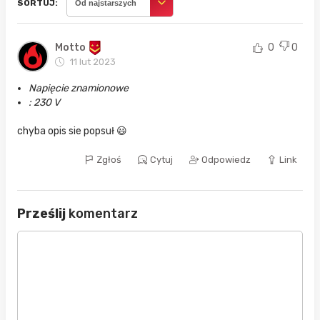
SORTUJ:
Od najstarszych
Motto
0
0
11 lut 2023
Napięcie znamionowe
: 230 V
chyba opis sie popsuł 😃
Zgłoś
Cytuj
Odpowiedz
Link
Prześlij
komentarz