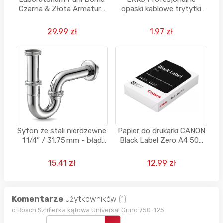
Czarna & Złota Armatura
opaski kablowe trytytki
500 ml
100 x 2,5 mm - 100 sztuk -
błąd cenowy
29.99 zł
1.97 zł
Syfon ze stali nierdzewne
Papier do drukarki CANON
1 1/4″ / 31.75 mm - błąd
Black Label Zero A4 500
cenowy
arkuszy
15.41 zł
12.99 zł
Komentarze
użytkowników
(1)
o Bosch Szlifierka kątowa Universal Grind 750-125