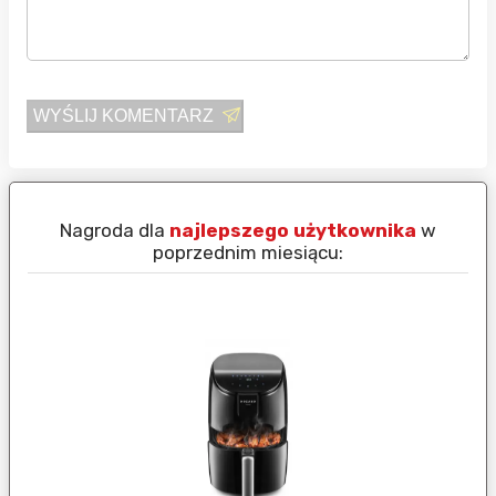
WYŚLIJ KOMENTARZ
Nagroda dla
najlepszego użytkownika
w
N
poprzednim miesiącu: