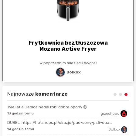
Frytkownica beztłuszczowa
Mozano Active Fryer
W poprzednim miesiącu wygrał
Bolkox
Najnowsze
komentarze
Tyle lat a Debica nadal robi dobre opony 😃
13 godzin temu
grzechooo
Prze
DUBEL: https://hotshops.pl/okazje/pad-sony-ps5-dua...
2 m
14 godzin temu
Bolkox