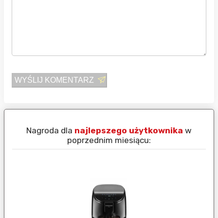
WYŚLIJ KOMENTARZ
Nagroda dla
najlepszego użytkownika
w
N
poprzednim miesiącu: