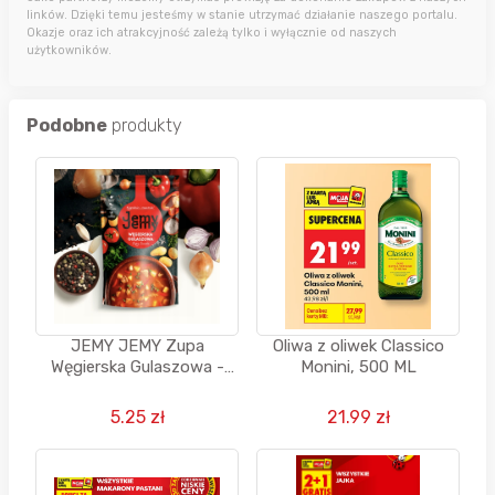
linków. Dzięki temu jesteśmy w stanie utrzymać działanie naszego portalu.
Okazje oraz ich atrakcyjność zależą tylko i wyłącznie od naszych
użytkowników.
Podobne
produkty
JEMY JEMY Zupa
Oliwa z oliwek Classico
Węgierska Gulaszowa -
Monini, 500 ML
PROFI - 400g - od Eko-
kwadrans
5.25 zł
21.99 zł