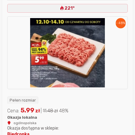
221°
- 48%
Pełen rozmiar
5.99
Cena:
zł
|
11.48
zł
48%
Okazja lokalna
ogólnopolska
Okazja dostępna w sklepie:
Biedronka