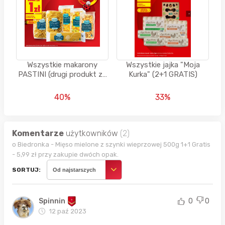
Wszystkie makarony
Wszystkie jajka "Moja
PASTINI (drugi produkt za
Kurka" (2+1 GRATIS)
1 PLN)
40%
33%
Komentarze
użytkowników
(2)
o Biedronka - Mięso mielone z szynki wieprzowej 500g 1+1 Gratis
- 5,99 zł przy zakupie dwóch opak.
SORTUJ:
Od najstarszych
Spinnin
0
0
12 paź 2023