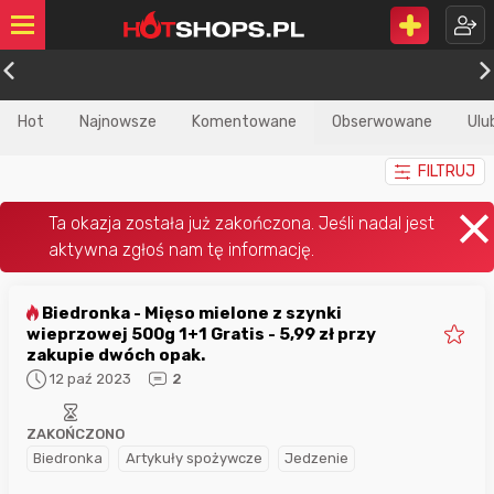
Hot
Najnowsze
Komentowane
Obserwowane
Ulu
FILTRUJ
Biedronka - Mięso mielone z szynki
wieprzowej 500g 1+1 Gratis - 5,99 zł przy
zakupie dwóch opak.
12 paź 2023
2
ZAKOŃCZONO
Biedronka
Artykuły spożywcze
Jedzenie