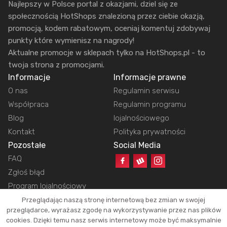
Najlepszy w Polsce portal z okazjami, dziel się ze
społecznością HotShops znalezioną przez ciebie okazją,
promocją, kodem rabatowym, oceniaj komentuj zdobywaj
punkty które wymienisz na nagrody!
Aktualne promocje w sklepach tylko na HotShops.pl - to
twoja strona z promocjami.
Informacje
Informacje prawne
O nas
Regulamin serwisu
Współpraca
Regulamin programu
Blog
lojalnościowego
Kontakt
Polityka prywatności
Pozostałe
Social Media
FAQ
Zgłoś błąd
Program lojalnościowy
Przeglądając naszą stronę internetową bez zmian w swojej
przeglądarce, wyrażasz zgodę na wykorzystywanie przez nas plików
cookies. Dzięki temu nasz serwis internetowy może być maksymalnie
Copyright © 2026 HotShops.pl - Wszelkie prawa zastrzeżone.