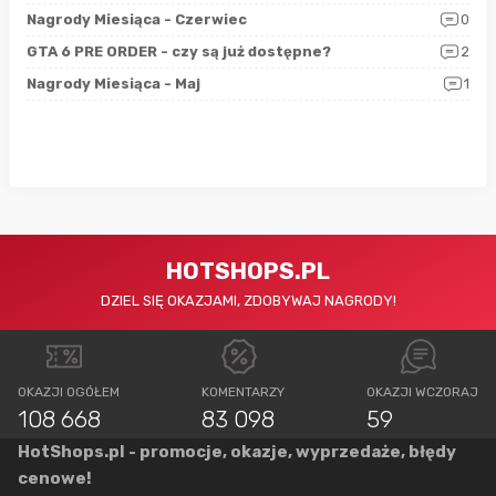
5
Nagrody Miesiąca - Czerwiec
0
Zno
4
GTA 6 PRE ORDER - czy są już dostępne?
2
Nag
0
Nagrody Miesiąca - Maj
1
Rap
HOTSHOPS.PL
DZIEL SIĘ OKAZJAMI, ZDOBYWAJ NAGRODY!
OKAZJI OGÓŁEM
KOMENTARZY
OKAZJI WCZORAJ
108 668
83 098
59
HotShops.pl - promocje, okazje, wyprzedaże, błędy
cenowe!