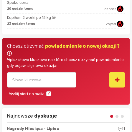
Spoko cena
18 
20 godzin temu
dabros
Kupiłem 2 worki po 15 kg 😃
3 g
23 godziny temu
vojtad
Chcesz otrzymać
powiadomienie o nowej okazji?
Wpisz słowo kluczowe na które chcesz otrzymać powiadomienie
gdy pojawi się nowa okazja:
Wyślij alert na maila
Najnowsze
dyskusje
3
Nagrody Miesiąca - Lipiec
1
RAN