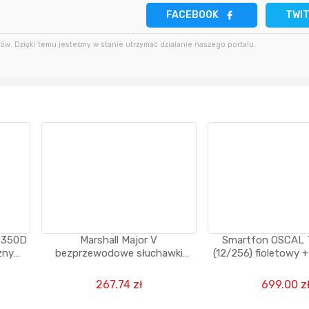
17 minut temu
zaq111
FACEBOOK
TWI
godzinę temu
42 minuty temu
sudi242
w. Dzięki temu jesteśmy w stanie utrzymać działanie naszego portalu.
godzinę temu
44 minuty temu
MarcinG
2 godziny temu
m 350D
Marshall Major V
Smartfon OSCAL 
zny
bezprzewodowe słuchawki
(12/256) fioletowy +
Bluetooth, 100 godzin
głośnik albo sł
odtwarzania - czarne
267.74 zł
699.00 z