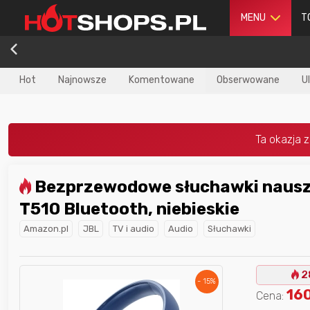
MENU
T
Hot
Najnowsze
Komentowane
Obserwowane
U
Bezprzewodowe słuchawki nauszne JBL
dla
najlepszego
Nagroda dla
najlepszego
T510 Bluetooth, niebieskie
ika
w poprzednim
użytkownika
w tym miesiącu:
iesiącu:
Amazon.pl
JBL
TV i audio
Audio
Słuchawki
2
- 15%
160
Cena: