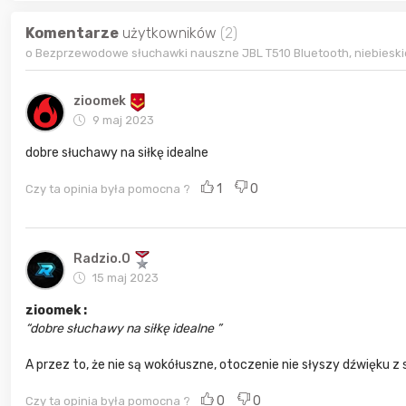
Komentarze
użytkowników
(2)
o Bezprzewodowe słuchawki nauszne JBL T510 Bluetooth, niebieski
zioomek
9 maj 2023
dobre słuchawy na siłkę idealne
1
0
Czy ta opinia była pomocna ?
Radzio.O
15 maj 2023
zioomek :
dobre słuchawy na siłkę idealne
A przez to, że nie są wokółuszne, otoczenie nie słyszy dźwięku 
0
0
Czy ta opinia była pomocna ?