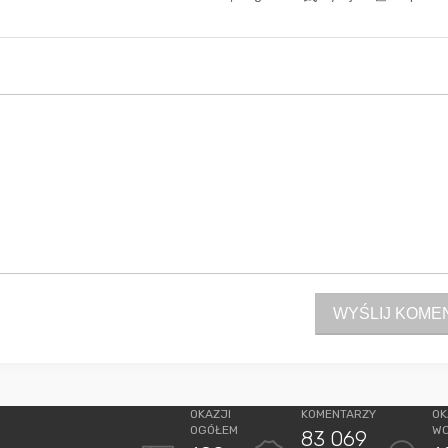
WYŚLIJ KOME
OKAZJI
KOMENTARZY
OK
OGÓŁEM
W
83 069