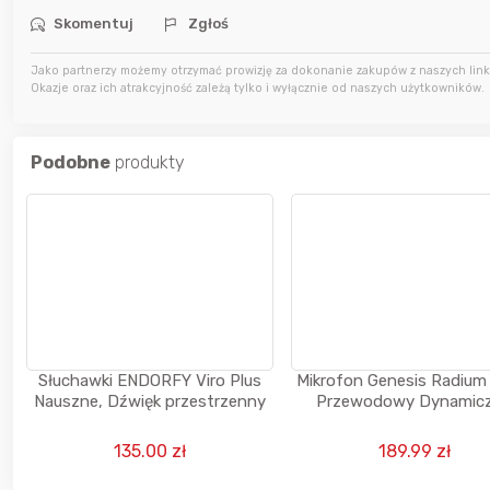
3 godziny temu
Thulnir
Skomentuj
Zgłoś
Jako partnerzy możemy otrzymać prowizję za dokonanie zakupów z naszych linkó
Okazje oraz ich atrakcyjność zależą tylko i wyłącznie od naszych użytkowników.
3 godziny temu
Thulnir
Podobne
produkty
4 godziny temu
apm
Słuchawki ENDORFY Viro Plus
Mikrofon Genesis Radiu
Nauszne, Dźwięk przestrzenny
Przewodowy Dynamic
Czarny
135.00 zł
189.99 zł