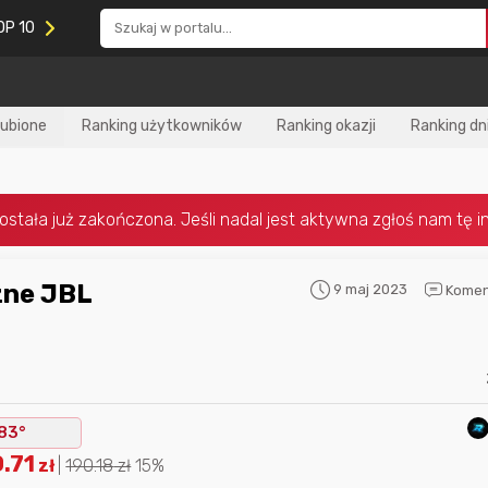
OP 10
lubione
Ranking użytkowników
Ranking okazji
Ranking dn
9 maj 2023
Komen
Nagroda za
najlepiej ocenianą
Nagroda za
najle
okazję
w tym miesiącu:
okazję
w poprzed
83°
.71
zł
|
190.18
zł
15%