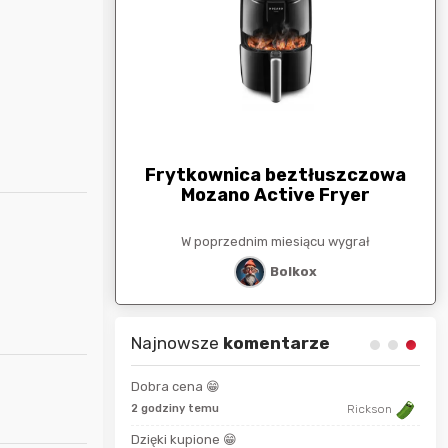
arunkowa
G
250zł
Frytkownica beztłuszczowa
Mozano Active Fryer
esiącu wygrał
W poprzednim miesiącu wygrał
stat
Bolkox
Najnowsze
komentarze
Dobra cena 😁
8 se
2 godziny temu
Rickson
Somatoliberyna
Dzięki kupione 😁