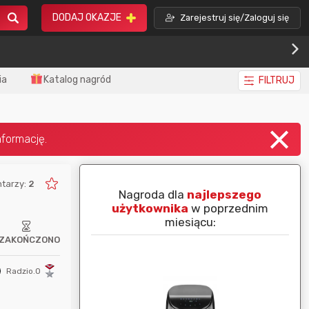
DODAJ OKAZJE
Zarejestruj się/Zaloguj się
ia
Katalog nagród
FILTRUJ
tarzy:
2
piej ocenianą
Nagroda dla
najlepszego
nim miesiącu:
użytkownika
w poprzednim
miesiącu:
ZAKOŃCZONO
Radzio.O