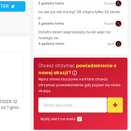
17 m
3 godziny temu
Thulnir
TTER
wiesieky6
no ale już nie ma być 38 stopni tylko 32 około..
42 m
p...
tomunios
3 godziny temu
Thulnir
Ostatni dzień wyprzedaży na Ali więc nic
Kaczmen
44 m
nowego że...
4 godziny temu
apm
Chcesz otrzymać
powiadomienie o
nowej okazji?
Wpisz słowo kluczowe na które chcesz
otrzymać powiadomienie gdy pojawi się nowa
okazja:
TIGER 12
 za 1 grosz
uchawki
Wyślij alert na maila
ł