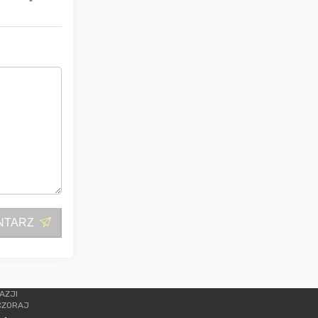
NTARZ
AZJI
CZORAJ