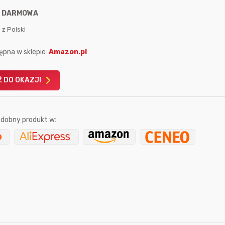
:
DARMOWA
 z Polski
ępna w sklepie:
Amazon.pl
Karta podarunkowa
Karta pod
 DO OKAZJI
Allegro 150zł
Amazon 
W poprzednim mi
dobny produkt w:
Le
8 sekund temu
666aro666
53 minuty temu