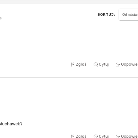
SORTUJ:
Od najsta
e
Sferis - czemu odstra
Czy moze ktos to jakos
wytłumaczyc.
Katalog nagród
Nagrody Miesiąca - Ma
Zgłoś
Cytuj
Odpowie
z słuchawek?
Zgłoś
Cytuj
Odpowie