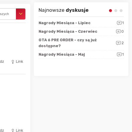
Najnowsze
dyskusje
rszych
sza?
3
Nagrody Miesiąca - Lipiec
1
RAN
 logicznie
Nagrody Miesiąca - Czerwiec
0
Zno
5
ALL
GTA 6 PRE ORDER - czy są już
2
4
dostępne?
Nag
rzec
0
Nagrody Miesiąca - Maj
1
Rapo
Hot
dz
Link
dz
Link