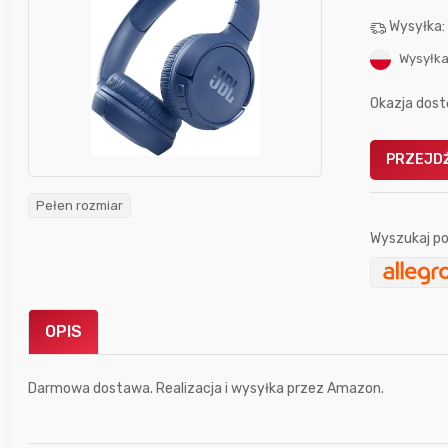
Wysyłka
Wysyłka
Okazja dost
Gofrownica GÖTZE & JENSEN
PRZEJDŹ
a beztłuszczowa
DW900 1600W
Active Fryer
Pełen rozmiar
Wyszukaj po
im miesiącu wygrał
Bolkox
OPIS
Darmowa dostawa. Realizacja i wysyłka przez Amazon.
2 godziny temu
Rickson